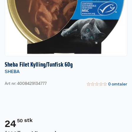
Sheba Filet Kylling/Tunfisk 60g
SHEBA
Art nr: 4008429134777
☆
☆
☆
☆
☆
0
omtaler
stk
50
24