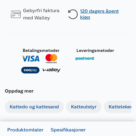
Gebyrfri faktura
120 dagers åpent
kjøp
med Walley
Betalingsmetoder
Leveringsmetoder
Oppdag mer
Generelt
Artikkelnummer
4008429134777
Kattedo og kattesand
Katteutstyr
Katteleker
Leverandørens artikkelnummer
419108
Forpakningsmål
Produktomtaler
Spesifikasjoner
Bruttovekt
0.067 kg