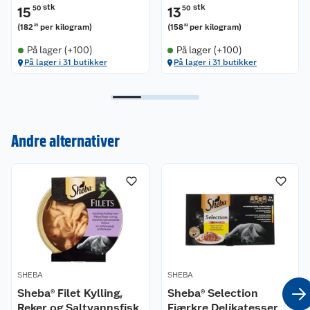
stk
stk
15
50
13
50
(
182
per kilogram
)
(
158
per kilogram
)
35
82
På lager (+100)
På lager (+100)
På lager i 31 butikker
På lager i 31 butikker
Kundeservice
Andre alternativer
Om oss
Kontakt oss
Nyheter
Angre- og returrett
Våre butikker
Reklamasjon og garanti
Våre merkevarer
Ofte stilte spørsmål
SHEBA
SHEBA
Coop kjeder
Betalingsalternativer
Sheba® Filet Kylling,
Sheba® Selection
Reker og Saltvannsfisk
Fjærkre Delikatesser