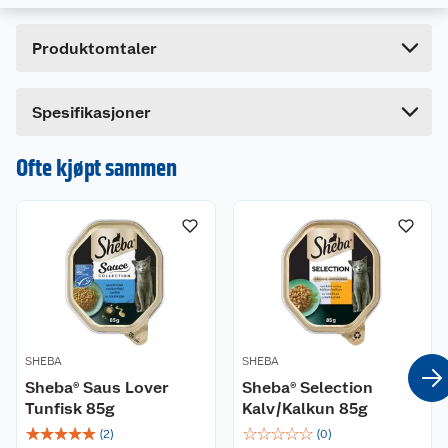
Høyde
8.5 cm
Produktomtaler
Lengde
2.9 cm
Bredde
8.5 cm
Dette produktet har ikke fått noen omtale ennå.
Spesifikasjoner
Hvis du kjøper produktet får du invitasjon til å gi
en omtale.
Ofte kjøpt sammen
SHEBA
SHEBA
Sheba® Saus Lover
Sheba® Selection
Tunfisk 85g
Kalv/Kalkun 85g
☆
☆
☆
☆
☆
☆
☆
☆
☆
☆
(
2
)
(
0
)