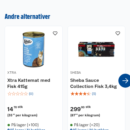
Kundeservice
Andre alternativer
Om oss
Kontakt oss
Nyheter
Angre- og returrett
Våre butikker
Reklamasjon og garanti
Våre merkevarer
Ofte stilte spørsmål
XTRA
SHEBA
Coop kjeder
Betalingsalternativer
Xtra Kattemat med
Sheba Sauce
Fisk 415g
Collection Fisk 3,4kg
Ledige stillinger
Leveringsalternativer
Åpent kjøp
☆
☆
☆
☆
☆
☆
☆
☆
☆
☆
(
0
)
(
3
)
Bærekraft
Pakkesporing
Coop medlem
stk
stk
14
70
299
00
(
35
per kilogram
)
(
87
per kilogram
)
42
94
Sikkerhetsdatablad
Sikkerhetsdatablad
Retur av el-avfall
Trampoline
På lager (+100)
På lager (+20)