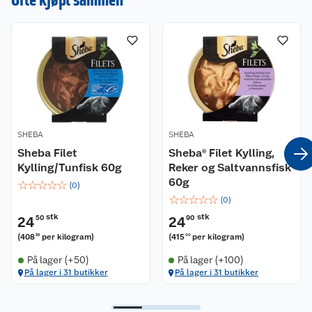
SHEBA
SHEBA
Sheba Filet
Sheba® Filet Kylling,
Kylling/Tunfisk 60g
Reker og Saltvannsfisk
60g
☆
☆
☆
☆
☆
(
0
)
☆
☆
☆
☆
☆
(
0
)
stk
stk
24
50
24
90
(
408
per kilogram
)
(
415
per kilogram
)
33
00
På lager (+50)
På lager (+100)
På lager i 31 butikker
På lager i 31 butikker