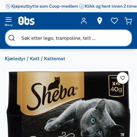
Kjøpeutbytte som Coop-medlem
Klikk og hent innen 2 time
Meny
Kjæledyr
Katt
Kattemat