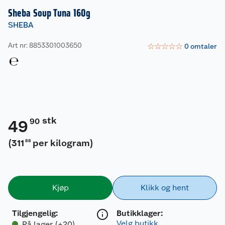
Sheba Soup Tuna 160g
SHEBA
Art nr: 8853301003650
☆
☆
☆
☆
☆
0
omtaler
stk
90
49
(
311
per kilogram
)
88
Kjøp
Klikk og hent
Tilgjengelig
:
Butikklager:
Velg butikk
På lager (+20)