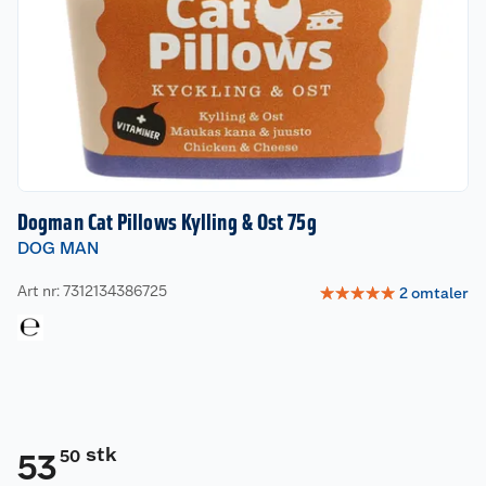
Dogman Cat Pillows Kylling & Ost 75g
DOG MAN
Art nr: 7312134386725
☆
☆
☆
☆
☆
2
omtaler
stk
50
53