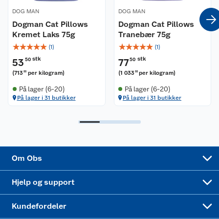
Coop kjeder
Betalingsalternativer
DOG MAN
DOG MAN
Dogman Cat Pillows
Dogman Cat Pillows
Ledige stillinger
Kremet Laks 75g
Leveringsalternativer
Tranebær 75g
Åpent kjøp
☆
☆
☆
☆
☆
☆
☆
☆
☆
☆
(
1
)
(
1
)
Bærekraft
Pakkesporing
Coop medlem
stk
stk
53
50
77
50
(
713
per kilogram
)
(
1 033
per kilogram
)
33
33
Sikkerhetsdatablad
Sikkerhetsdatablad
Retur av el-avfall
Trampoline
På lager (6-20)
På lager (6-20)
På lager i 31 butikker
På lager i 31 butikker
Samvirkelag
Kjøpsvilkår
Klikk og hent
Festdrakter til hele familien
Hagemøbler og utemøbler
Virksomheten
Personvern
Matvaregaranti
Alt til grillsesongen
Sykler og sykkelutstyr
Sponsorvirksomhet
Cookies
Coop Mastercard
Velg riktig barnesykkel
LEGO
Om Obs
Leveringstid
Coop bedriftskort
Oppskrifter
Høytrykkspyler
Hjelp og support
Min kake
Ukas 4 middagstilbud
Klær
Kundefordeler