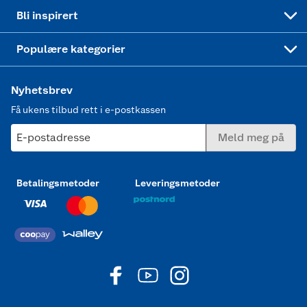
Mer inspirasjon
Symaskin
Bli inspirert
Joggesko dame
Populære kategorier
Nyhetsbrev
Få ukens tilbud rett i e-postkassen
E-postadresse
Meld meg på
Betalingsmetoder
Leveringsmetoder