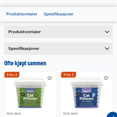
Forpakningsmål
Produktomtaler
Spesifikasjoner
Bruttovekt
0.092 kg
Høyde
6.8 cm
Produktomtaler
Lengde
8.3 cm
Bredde
8.3 cm
Spesifikasjoner
Ofte kjøpt sammen
3 for 2
3 for 2
DOG MAN
DOG MAN