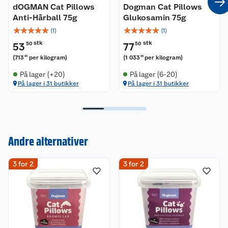
dOGMAN Cat Pillows
Dogman Cat Pillows
Anti-Hårball 75g
Glukosamin 75g
☆
☆
☆
☆
☆
☆
☆
☆
☆
☆
(
1
)
(
1
)
stk
stk
53
50
77
50
(
713
per kilogram
)
(
1 033
per kilogram
)
33
33
På lager (+20)
På lager (6-20)
På lager i 31 butikker
På lager i 31 butikker
Kundeservice
Andre alternativer
Om oss
Kontakt oss
3 for 2
3 for 2
Nyheter
Angre- og returrett
Våre butikker
Reklamasjon og garanti
Våre merkevarer
Ofte stilte spørsmål