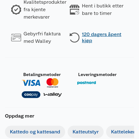
Kvalitetsprodukter
Hent i butikk etter
fra kjente
bare to timer
merkevarer
Gebyrfri faktura
120 dagers åpent
kjøp
med Walley
Betalingsmetoder
Leveringsmetoder
Oppdag mer
Generelt
Artikkelnummer
7312134386725
Kattedo og kattesand
Katteutstyr
Katteleker
Leverandørens artikkelnummer
438672