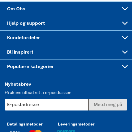
Sponsorvirksomhet
Cookies
Coop Mastercard
Velg riktig barnesykkel
LEGO
Om Obs
Leveringstid
Coop bedriftskort
Oppskrifter
Høytrykkspyler
Hjelp og support
Min kake
Ukas 4 middagstilbud
Klær
Kundefordeler
Mer inspirasjon
Symaskin
Bli inspirert
Joggesko dame
Populære kategorier
Nyhetsbrev
Få ukens tilbud rett i e-postkassen
E-postadresse
Meld meg på
Betalingsmetoder
Leveringsmetoder