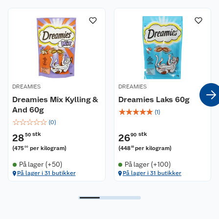
Nyheter
Angre- og returrett
Våre butikker
Reklamasjon og garanti
Våre merkevarer
Ofte stilte spørsmål
Coop kjeder
Betalingsalternativer
DREAMIES
DREAMIES
Dreamies Mix Kylling &
Dreamies Laks 60g
Ledige stillinger
And 60g
Leveringsalternativer
Åpent kjøp
☆
☆
☆
☆
☆
(
1
)
☆
☆
☆
☆
☆
(
0
)
Bærekraft
Pakkesporing
Coop medlem
stk
stk
28
50
26
90
(
475
per kilogram
)
(
448
per kilogram
)
00
33
Sikkerhetsdatablad
Sikkerhetsdatablad
Retur av el-avfall
Trampoline
På lager (+50)
På lager (+100)
På lager i 31 butikker
På lager i 31 butikker
Samvirkelag
Kjøpsvilkår
Klikk og hent
Festdrakter til hele familien
Hagemøbler og utemøbler
Virksomheten
Personvern
Matvaregaranti
Alt til grillsesongen
Sykler og sykkelutstyr