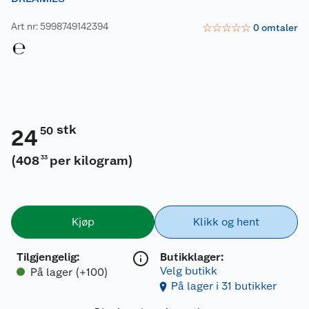
Art nr: 5998749142394
☆
☆
☆
☆
☆
0
omtaler
stk
50
24
(
408
per kilogram
)
33
Kjøp
Klikk og hent
Tilgjengelig
:
Butikklager:
Velg butikk
På lager (+100)
På lager i 31 butikker