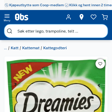
Kjøpeutbytte som Coop-medlem
Klikk og hent innen 2 time
Meny
...
Katt
Kattemat
Kattegodteri