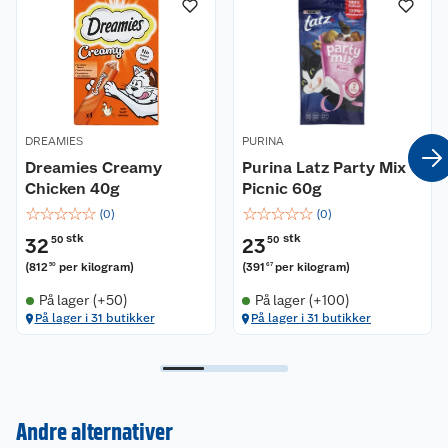
DREAMIES
PURINA
Dreamies Creamy
Purina Latz Party Mix
Chicken 40g
Picnic 60g
☆
☆
☆
☆
☆
☆
☆
☆
☆
☆
(
0
)
(
0
)
stk
stk
32
50
23
50
(
812
per kilogram
)
(
391
per kilogram
)
50
67
På lager (+50)
På lager (+100)
På lager i 31 butikker
På lager i 31 butikker
Kundeservice
Andre alternativer
Om oss
Kontakt oss