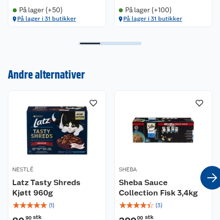
På lager (+50)
På lager (+100)
På lager i 31 butikker
På lager i 31 butikker
Kundeservice
Andre alternativer
Om oss
Kontakt oss
Nyheter
Angre- og returrett
Våre butikker
Reklamasjon og garanti
Våre merkevarer
Ofte stilte spørsmål
Coop kjeder
Betalingsalternativer
NESTLÉ
SHEBA
Latz Tasty Shreds
Sheba Sauce
Ledige stillinger
Kjøtt 960g
Leveringsalternativer
Collection Fisk 3,4kg
Åpent kjøp
☆
☆
☆
☆
☆
☆
☆
☆
☆
☆
(
1
)
(
3
)
Bærekraft
Pakkesporing
Coop medlem
stk
stk
90
00