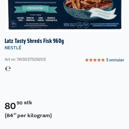
Latz Tasty Shreds Fisk 960g
NESTLÉ
Art nr: 7613037529203
☆
☆
☆
☆
☆
3
omtaler
stk
90
80
(
84
per kilogram
)
27