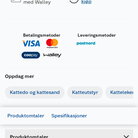
kjøp
med Walley
Betalingsmetoder
Leveringsmetoder
Oppdag mer
Generelt
Artikkelnummer
7613037529203
Kattedo og kattesand
Katteutstyr
Katteleker
Leverandørens artikkelnummer
12449716
Forpakningsmål
Produktomtaler
Spesifikasjoner
Bruttovekt
1.095 kg
Høyde
14.5 cm
Produktomtaler