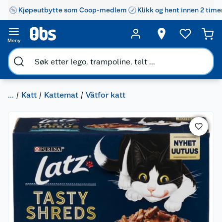
Kjøpeutbytte som Coop-medlem
Klikk og hent innen 2 time
Meny
...
Katt
Kattemat
Våtfor katt