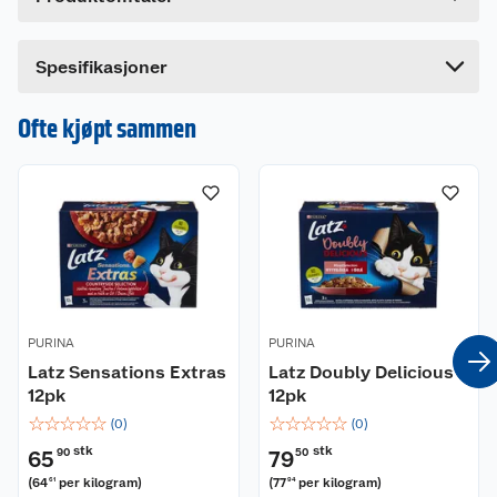
Lengde
8 cm
Bredde
19.7 cm
Spesifikasjoner
Ofte kjøpt sammen
PURINA
PURINA
Latz Sensations Extras
Latz Doubly Delicious
12pk
12pk
☆
☆
☆
☆
☆
☆
☆
☆
☆
☆
(
0
)
(
0
)
stk
stk
65
90
79
50
(
64
per kilogram
)
(
77
per kilogram
)
61
94