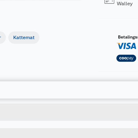
Walley
Betaling
r
Kattemat
Forpakningsmål
7312137171007
Bruttovekt
717100
Høyde
Lengde
Bredde