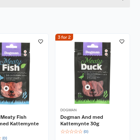
3 for 2
DOGMAN
Meaty Fish
Dogman And med
 med Kattemynte
Kattemynte 30g
☆
☆
☆
☆
☆
(
0
)
☆
(
0
)