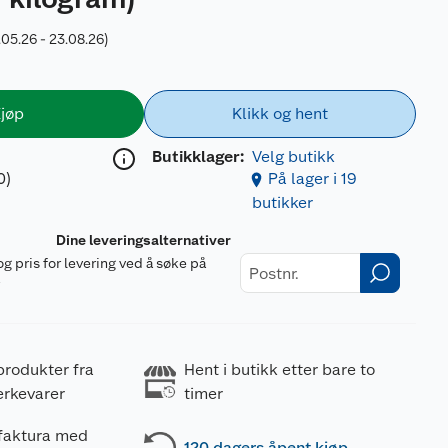
.05.26 - 23.08.26)
jøp
Klikk og hent
Butikklager:
Velg butikk
0)
På lager i 19
butikker
Dine leveringsalternativer
og pris for levering ved å søke på
r
produkter fra
Hent i butikk etter bare to
erkevarer
timer
 faktura med
120 dagers åpent kjøp