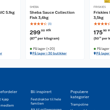
SHEBA
FRISKIES
IC 5.1kg
Sheba Sauce Collection
Friskies
Fisk 3,4kg
3,5kg
☆
☆
☆
☆
☆
☆
☆
☆
☆
(
3
)
stk
s
00
90
299
175
(
87
per kilogram
)
(
50
per 
94
26
På lager (+20)
På lager
er
På lager i 30 butikker
På lager
efordeler
Bli inspirert
Populære
kategorier
 kjøp
Festdrakter til hele
familien
Trampoline
 medlem
Alt til grillsesongen