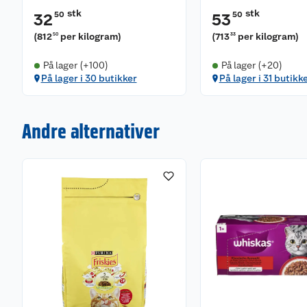
stk
stk
50
50
32
53
(
812
per kilogram
)
(
713
per kilogram
)
50
33
På lager (+100)
På lager (+20)
På lager i 30 butikker
På lager i 31 butikk
Andre alternativer