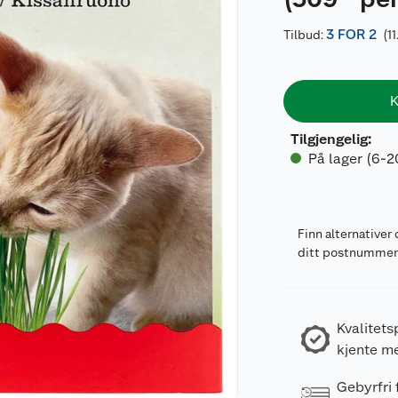
3 FOR 2
Tilbud:
(11
K
Tilgjengelig
:
På lager (6-2
Finn alternativer 
ditt postnumme
Kvalitets
kjente m
Gebyrfri