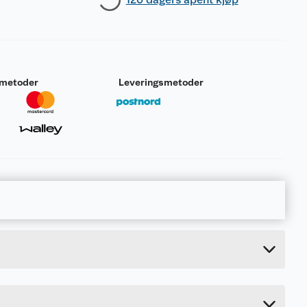
smetoder
Leveringsmetoder
0.141 kg
18.5 cm
4 cm
14 cm