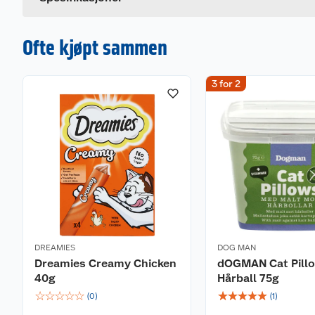
Ofte kjøpt sammen
3 for 2
DREAMIES
DOG MAN
Dreamies Creamy Chicken
dOGMAN Cat Pillo
40g
Hårball 75g
☆
☆
☆
☆
☆
☆
☆
☆
☆
☆
(
0
)
(
1
)