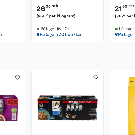
stk
stk
00
50
26
21
(
866
per kilogram
)
(
716
per 
67
67
På lager (6-20)
På lager
er
På lager i 30 butikker
På lager 