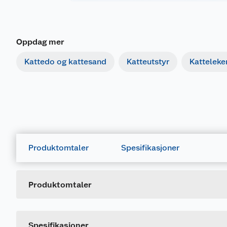
Oppdag mer
Kattedo og kattesand
Katteutstyr
Katteleke
Produktomtaler
Spesifikasjoner
Generelt
Artikkelnummer
Leverandørens artikkelnummer
Produktomtaler
Spesifikasjoner