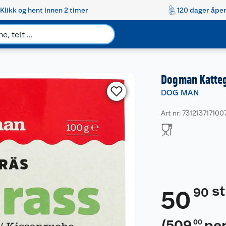
Klikk og hent innen 2 timer
120 dager åpen
Dogman Katteg
DOG MAN
Art nr: 731213717100
s
90
50
(
509
per
00