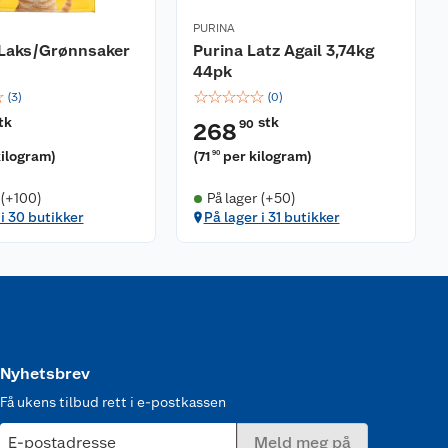
PURINA
 Laks/Grønnsaker
Purina Latz Agail 3,74kg
44pk
☆
☆
☆
☆
☆
☆
(
3
)
(
0
)
tk
stk
90
268
kilogram
)
(
71
per kilogram
)
90
 (+100)
På lager (+50)
 i 30 butikker
På lager i 31 butikker
Nyhetsbrev
Få ukens tilbud rett i e-postkassen
E-postadresse
Meld meg på