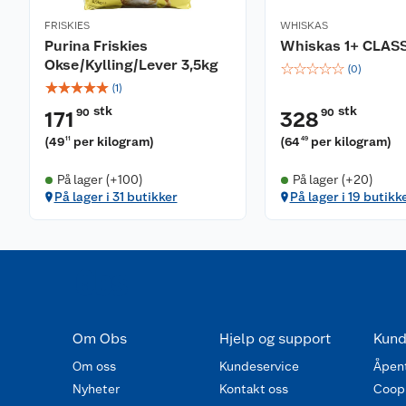
FRISKIES
WHISKAS
Purina Friskies
Whiskas 1+ CLASS
Okse/Kylling/Lever 3,5kg
☆
☆
☆
☆
☆
(
0
)
☆
☆
☆
☆
☆
(
1
)
stk
stk
90
90
171
328
(
49
per kilogram
)
(
64
per kilogram
)
11
49
På lager (+100)
På lager (+20)
På lager i 31 butikker
På lager i 19 butikk
Om Obs
Hjelp og support
Kund
Om oss
Kundeservice
Åpent
Nyheter
Kontakt oss
Coop