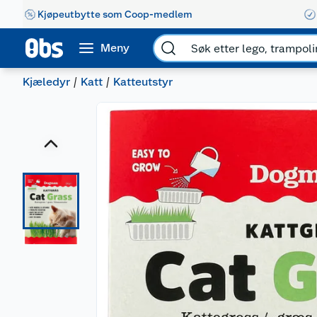
Kjøpeutbytte som Coop-medlem
Meny
Kjæledyr
Katt
Katteutstyr