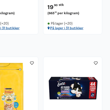
stk
90
19
kilogram
)
(
663
per kilogram
)
33
 (+20)
På lager (+20)
i 31 butikker
På lager i 31 butikker