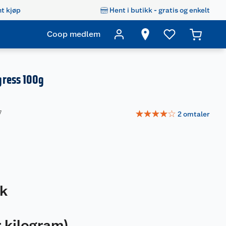
t kjøp
Hent i butikk - gratis og enkelt
Coop medlem
ress 100g
☆
☆
☆
☆
☆
7
2
omtaler
tk
 kilogram
)