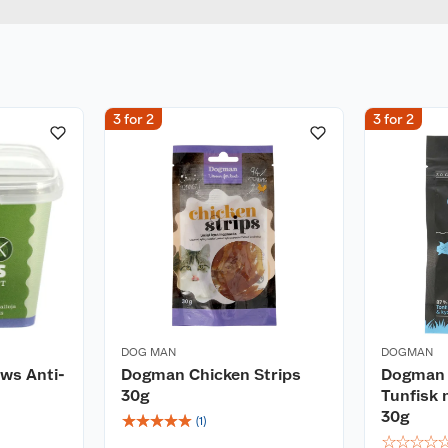
3 for 2
3 for 2
DOG MAN
DOGMAN
ws Anti-
Dogman Chicken Strips
Dogman 
30g
Tunfisk
30g
☆
☆
☆
☆
☆
(
1
)
☆
☆
☆
☆