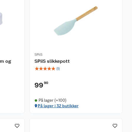
SPiiS
rm og
SPiiS slikkepott
☆
☆
☆
☆
☆
(
1
)
90
99
På lager (+100)
På lager i 32 butikker