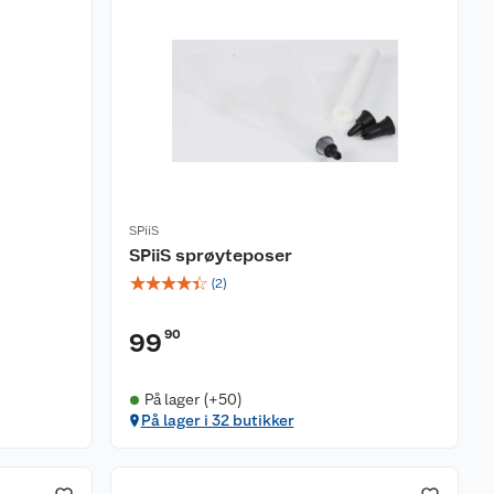
SPiiS
SPiiS sprøyteposer
☆
☆
☆
☆
☆
(
2
)
90
99
På lager (+50)
På lager i 32 butikker