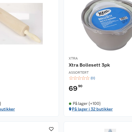
XTRA
Xtra Bollesett 3pk
ASSORTERT
☆
☆
☆
☆
☆
(
0
)
90
69
)
På lager (+100)
butikker
På lager i 32 butikker