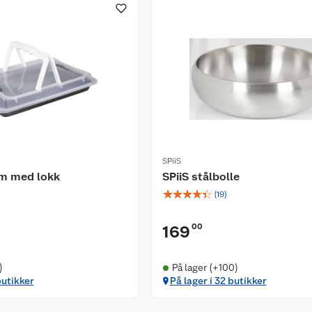
SPiiS
rm med lokk
SPiiS stålbolle
☆
☆
☆
☆
☆
(
19
)
00
169
)
På lager (+100)
butikker
På lager i 32 butikker