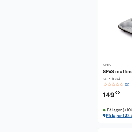
SPiiS
SPiiS muffin
SORT/GRÅ
☆
☆
☆
☆
☆
(
0
)
00
149
På lager (+10
På lager i 32 