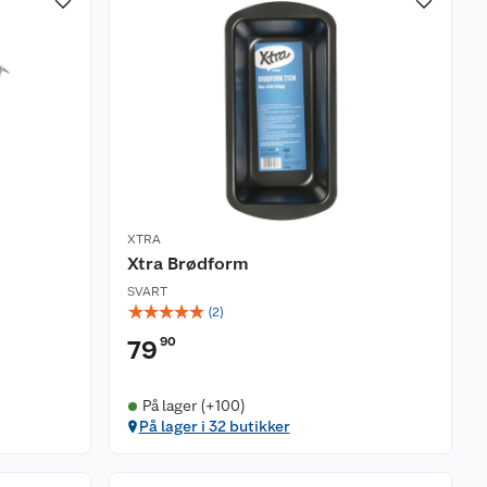
XTRA
Xtra Brødform
SVART
☆
☆
☆
☆
☆
(
2
)
90
79
På lager (+100)
På lager i 32 butikker