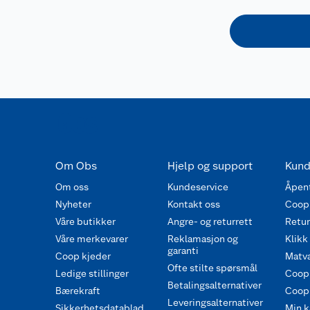
Om Obs
Hjelp og support
Kund
Om oss
Kundeservice
Åpent
Nyheter
Kontakt oss
Coop
Våre butikker
Angre- og returrett
Retur 
Våre merkevarer
Reklamasjon og
Klikk
garanti
Coop kjeder
Matva
Ofte stilte spørsmål
Ledige stillinger
Coop
Betalingsalternativer
Bærekraft
Coop 
Leveringsalternativer
Sikkerhetsdatablad
Min k