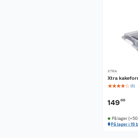
XTRA
Xtra kakefo
☆
☆
☆
☆
☆
(
5
)
00
149
På lager (+50
På lager i 19 