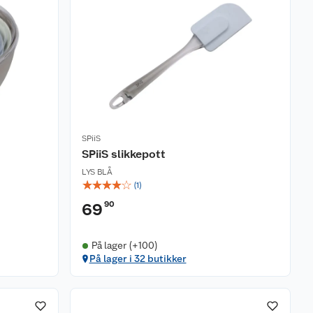
SPiiS
SPiiS slikkepott
LYS BLÅ
☆
☆
☆
☆
☆
(
1
)
90
69
På lager (+100)
På lager i 32 butikker