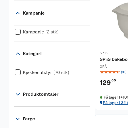
Kampanje
Kampanje
(2 stk)
Kategori
SPiiS
SPiiS bakebo
GRÅ
☆
☆
☆
☆
☆
Kjøkkenutstyr
(70 stk)
(
10
)
00
129
Produktomtaler
På lager (+10
På lager i 32 
Farge