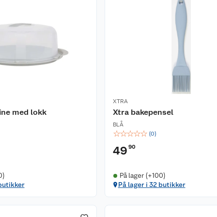
XTRA
ne med lokk
Xtra bakepensel
BLÅ
☆
☆
☆
☆
☆
(
0
)
90
49
0)
På lager (+100)
butikker
På lager i 32 butikker