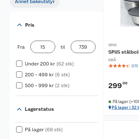
Annet bakeutstyr
Pris
SPiiS
Fra
til
SPiiS stålbol
GRÅ
Under 200 kr
(62 stk)
☆
☆
☆
☆
☆
(
23
)
200 - 499 kr
(6 stk)
00
299
500 - 999 kr
(2 stk)
På lager (+10
På lager i 32 
Lagerstatus
På lager
(68 stk)