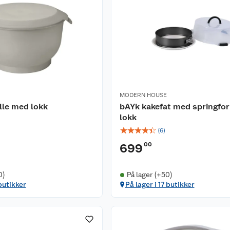
MODERN HOUSE
lle med lokk
bAYk kakefat med springfo
lokk
☆
☆
☆
☆
☆
(
6
)
00
699
0)
På lager (+50)
butikker
På lager i 17 butikker