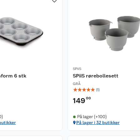
SPiiS
sform 6 stk
SPiiS rørebollesett
GRÅ
☆
☆
☆
☆
☆
(
1
)
00
149
0)
På lager (+100)
butikker
På lager i 32 butikker