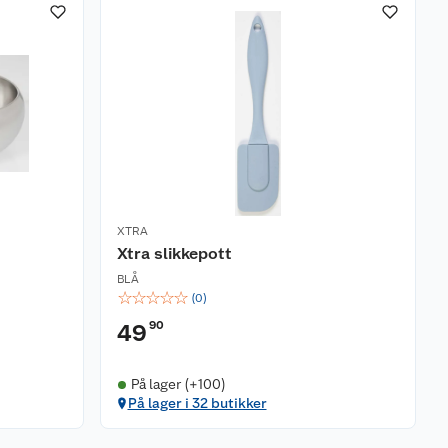
XTRA
Xtra slikkepott
BLÅ
☆
☆
☆
☆
☆
(
0
)
90
49
På lager (+100)
På lager i 32 butikker