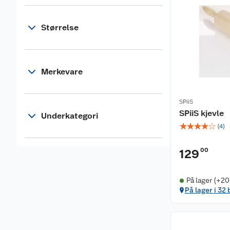
Størrelse
Merkevare
SPiiS
SPiiS kjevle
Underkategori
☆
☆
☆
☆
☆
(
4
)
00
129
På lager (+20
På lager i 32 