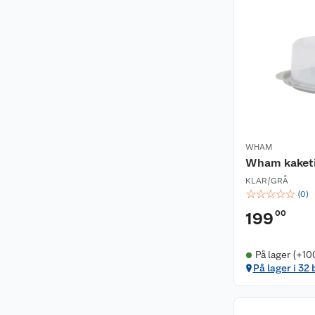
WHAM
Wham kaketi
KLAR/GRÅ
☆
☆
☆
☆
☆
(
0
)
00
199
På lager (+10
På lager i 32 