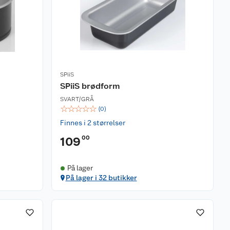
SPiiS
SPiiS brødform
SVART/GRÅ
☆
☆
☆
☆
☆
(
0
)
Finnes i 2 størrelser
00
109
På lager
På lager i 32 butikker