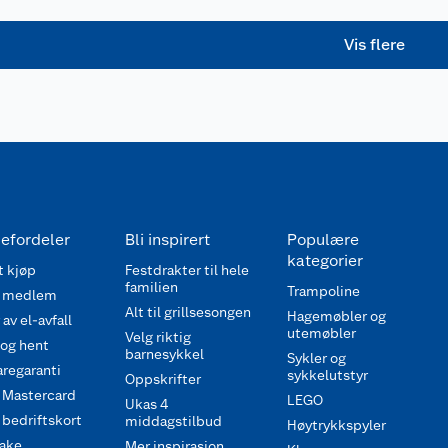
Vis flere
efordeler
Bli inspirert
Populære
kategorier
 kjøp
Festdrakter til hele
familien
Trampoline
 medlem
Alt til grillsesongen
Hagemøbler og
av el-avfall
utemøbler
Velg riktig
 og hent
barnesykkel
Sykler og
regaranti
sykkelutstyr
Oppskrifter
 Mastercard
LEGO
Ukas 4
bedriftskort
middagstilbud
Høytrykkspyler
ake
Mer inspirasjon