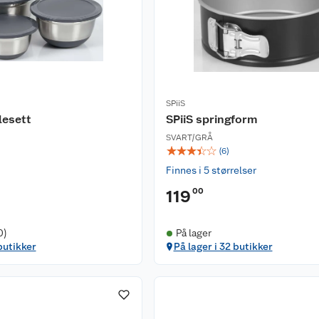
SPiiS
lesett
SPiiS springform
SVART/GRÅ
☆
☆
☆
☆
☆
(
6
)
Finnes i 5 størrelser
00
119
0)
På lager
butikker
På lager i 32 butikker