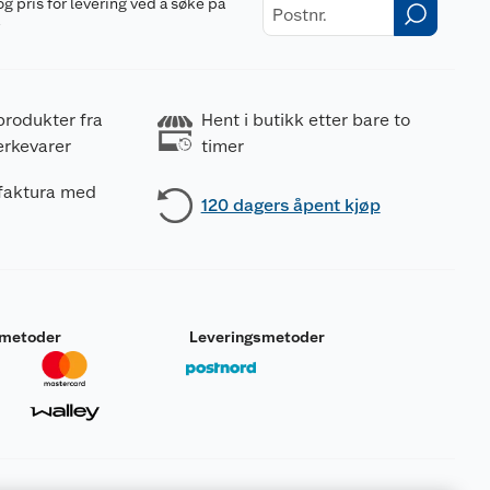
og pris for levering ved å søke på
r
produkter fra
Hent i butikk etter bare to
erkevarer
timer
 faktura med
120 dagers åpent kjøp
smetoder
Leveringsmetoder