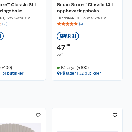
re™ Classic 31 L
SmartStore™ Classic 14 L
ringsboks
oppbevaringsboks
NT
,
50X39X26 CM
TRANSPARENT
,
40X30X18 CM
☆
☆
☆
☆
☆
☆
(
15
)
(
6
)
3
SPAR 31
94
47
90
79
 (+100)
På lager (+100)
i 31 butikker
På lager i 32 butikker