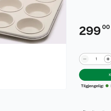
00
299
K
Tilgjengelig
: