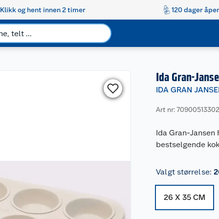
Klikk og hent innen 2 timer
120 dager åpen
Ida Gran-Jans
IDA GRAN JANS
Art nr: 7090051330
Ida Gran-Jansen h
bestselgende kok
Valgt størrelse
:
2
26 X 35 CM