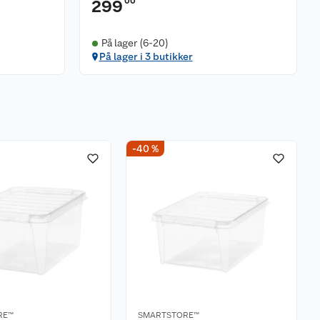
00
299
På lager (6-20)
På lager i 3 butikker
-40 %
RE™
SMARTSTORE™