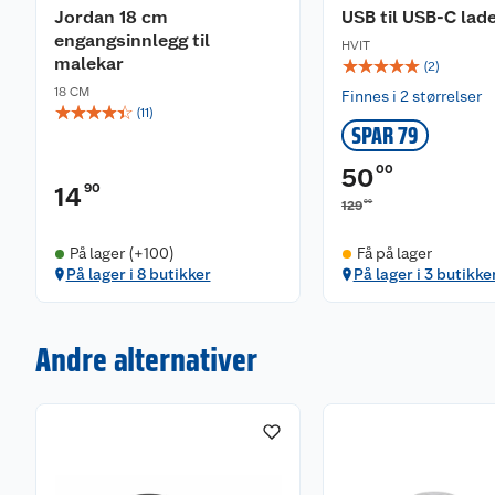
Jordan 18 cm
USB til USB-C lad
engangsinnlegg til
HVIT
malekar
☆
☆
☆
☆
☆
(
2
)
18 CM
Finnes i 2 størrelser
☆
☆
☆
☆
☆
(
11
)
SPAR 79
00
50
90
14
00
129
På lager (+100)
Få på lager
På lager i 8 butikker
På lager i 3 butikke
Andre alternativer