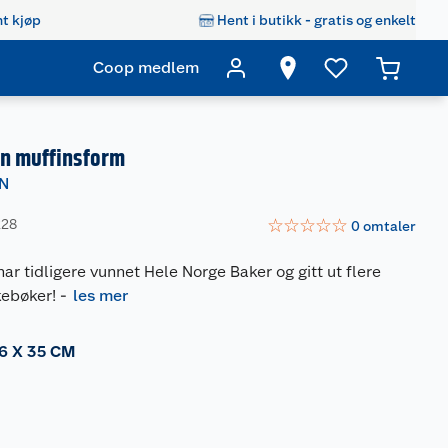
t kjøp
Hent i butikk - gratis og enkelt
Coop medlem
en muffinsform
EN
☆
☆
☆
☆
☆
228
0
omtaler
ar tidligere vunnet Hele Norge Baker og gitt ut flere
ebøker!
-
les mer
6 X 35 CM