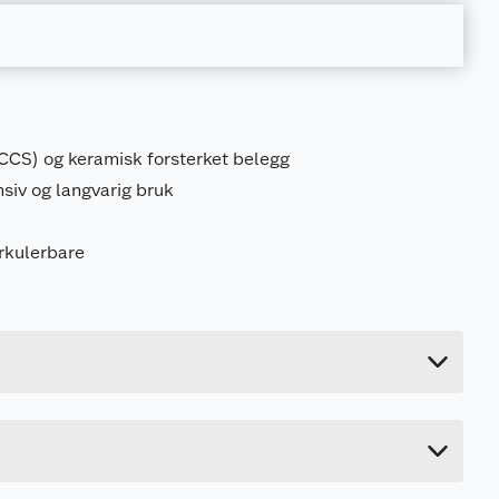
(ECCS) og keramisk forsterket belegg
nsiv og langvarig bruk
irkulerbare
0.52 kg
2.5 cm
35 cm
26 cm