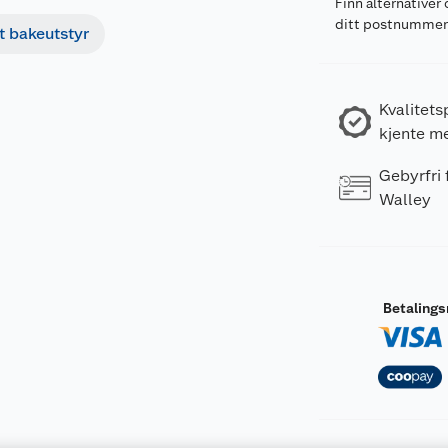
Finn alternativer 
ditt postnumme
t bakeutstyr
Kvalitets
kjente m
Gebyrfri
Walley
Betaling