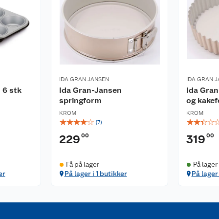
IDA GRAN JANSEN
IDA GRAN 
 6 stk
Ida Gran-Jansen
Ida Gran
springform
og kake
KROM
KROM
☆
☆
☆
☆
☆
☆
☆
☆
☆
(
7
)
00
00
229
319
Få på lager
På lager
er
På lager i 1 butikker
På lager 