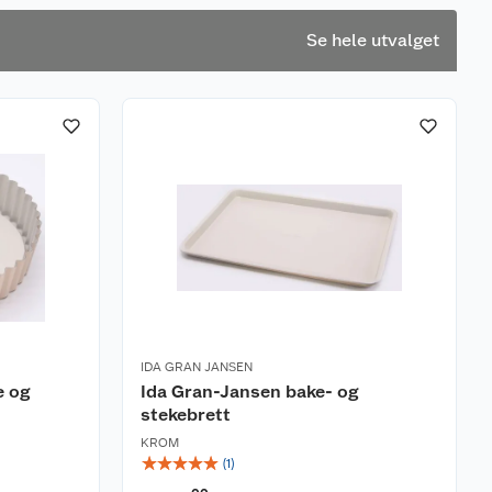
Se hele utvalget
IDA GRAN JANSEN
e og
Ida Gran-Jansen bake- og
stekebrett
KROM
☆
☆
☆
☆
☆
(
1
)