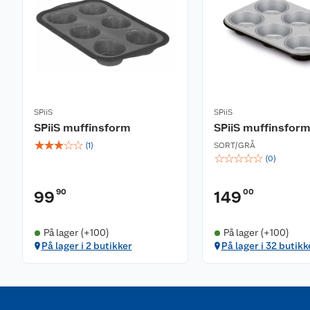
SPiiS
SPiiS
SPiiS muffinsform
SPiiS muffinsform
☆
☆
☆
☆
☆
(
1
)
SORT/GRÅ
☆
☆
☆
☆
☆
(
0
)
90
00
99
149
På lager (+100)
På lager (+100)
På lager i 2 butikker
På lager i 32 butikk