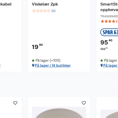
ekabel
Viskelær 2pk
SmartSto
oppbeva
☆
☆
☆
☆
☆
(
0
)
TRANSPARE
☆
☆
☆
☆
SPAR 6
40
95
90
19
00
159
På lager (+100)
På lager
r
På lager i 14 butikker
På lager 