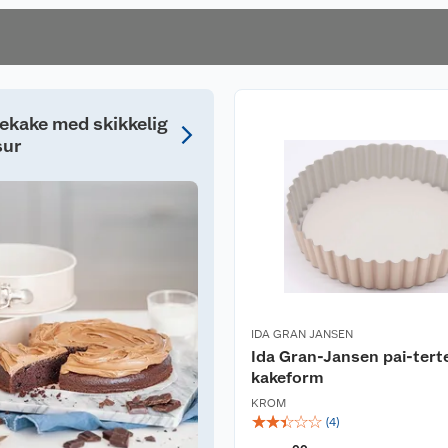
ekake med skikkelig
sur
IDA GRAN JANSEN
Ida Gran-Jansen pai-tert
kakeform
KROM
☆
☆
☆
☆
☆
(
4
)