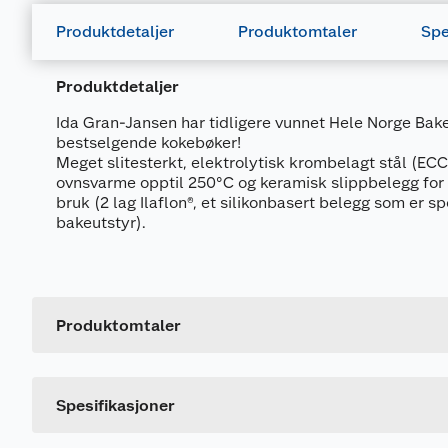
Produktdetaljer
Produktomtaler
Spe
Produktdetaljer
Ida Gran-Jansen har tidligere vunnet Hele Norge Baker
bestselgende kokebøker!
Meget slitesterkt, elektrolytisk krombelagt stål (EC
ovnsvarme opptil 250°C og keramisk slippbelegg for 
bruk (2 lag Ilaflon®, et silikonbasert belegg som er sp
bakeutstyr).
Generelt
Artikkelnummer
Leverandørens artikkelnummer
Produktomtaler
Størrelse
Dette produktet har ikke fått noen omtale ennå. Hvis d
Farge
Spesifikasjoner