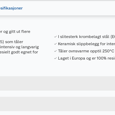
sifikasjoner
 og gitt ut flere
I slitesterk krombelagt stål 
CS) som tåler
Keramisk slippbelegg for inte
intensiv og langvarig
Tåler ovnsvarme opptil 250°C
esielt godt egnet for
Laget i Europa og er 100% res
Forpakningsmål
7090051330228
Bruttovekt
853334
Høyde
26 X 35 CM
Lengde
u kjøper produktet får du invitasjon til å gi en omtale.
KROM
Bredde