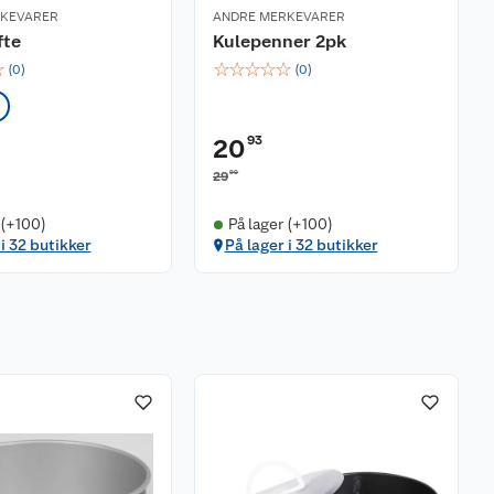
RKEVARER
ANDRE MERKEVARER
fte
Kulepenner 2pk
☆
☆
☆
☆
☆
☆
(
0
)
(
0
)
93
20
90
29
 (+100)
På lager (+100)
 i 32 butikker
På lager i 32 butikker