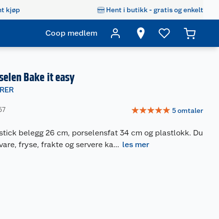
t kjøp
Hent i butikk - gratis og enkelt
Coop medlem
elen Bake it easy
RER
☆
☆
☆
☆
☆
57
5
omtaler
tick belegg 26 cm, porselensfat 34 cm og plastlokk. Du
are, fryse, frakte og servere ka
...
les mer