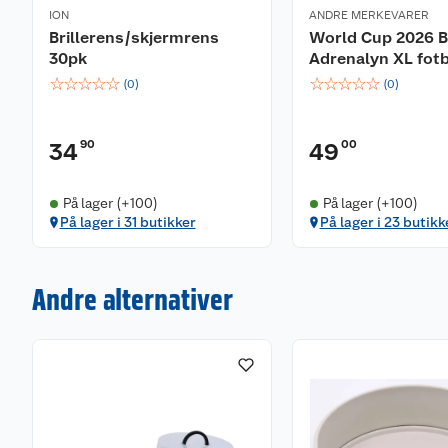
ION
ANDRE MERKEVARER
Brillerens/skjermrens
World Cup 2026 B
30pk
Adrenalyn XL fotb
☆
☆
☆
☆
☆
☆
☆
☆
☆
☆
(
0
)
(
0
)
90
00
34
49
På lager (+100)
På lager (+100)
På lager i 31 butikker
På lager i 23 butikk
Andre alternativer