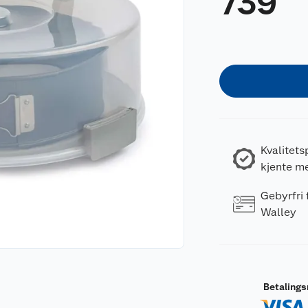
739
Kvalitets
kjente m
Gebyrfri
Walley
Betaling