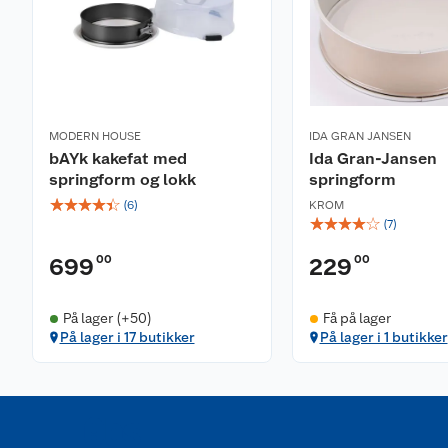
MODERN HOUSE
IDA GRAN JANSEN
bAYk kakefat med
Ida Gran-Jansen
springform og lokk
springform
☆
☆
☆
☆
☆
(
6
)
KROM
☆
☆
☆
☆
☆
(
7
)
00
00
699
229
På lager (+50)
Få på lager
På lager i 17 butikker
På lager i 1 butikker