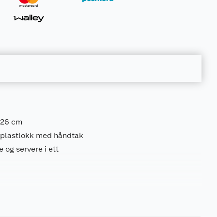
 26 cm
g plastlokk med håndtak
 og servere i ett
3.15 kg