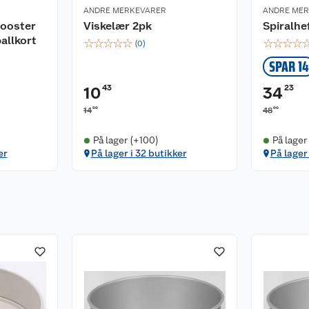
ANDRE MERKEVARER
ANDRE ME
ooster
Viskelær 2pk
Spiralhe
allkort
☆
☆
☆
☆
☆
☆
☆
☆
☆
(
0
)
SPAR 14
43
23
10
34
90
90
14
48
På lager (+100)
På lager
er
På lager i 32 butikker
På lager