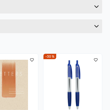
13.1 cm
39.2 cm
37.1 cm
-30 %