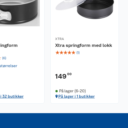
XTRA
ringform
Xtra springform med lokk
☆
☆
☆
☆
☆
(
1
)
☆
(
6
)
størrelser
00
149
På lager (6-20)
 i 32 butikker
På lager i 1 butikker