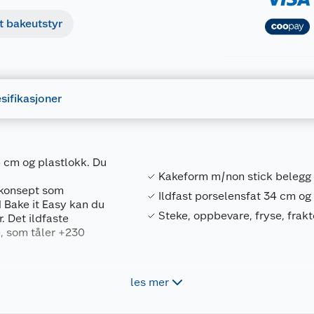
t bakeutstyr
sifikasjoner
 cm og plastlokk. Du
Kakeform m/non stick belegg
kekonsept som
Ildfast porselensfat 34 cm o
d Bake it Easy kan du
Steke, oppbevare, fryse, frakte
. Det ildfaste
n, som tåler +230
 -30 °C.
les mer
Forpakningsmål
26 cm, tåler
7026581015557
Bruttovekt