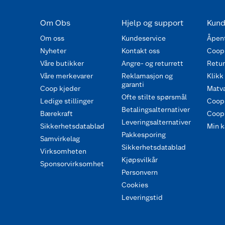
Om Obs
Hjelp og support
Kund
Om oss
Kundeservice
Åpent
Nyheter
Kontakt oss
Coop
Våre butikker
Angre- og returrett
Retur 
Våre merkevarer
Reklamasjon og
Klikk
garanti
Coop kjeder
Matva
Ofte stilte spørsmål
Ledige stillinger
Coop
Betalingsalternativer
Bærekraft
Coop 
Leveringsalternativer
Sikkerhetsdatablad
Min k
Pakkesporing
Samvirkelag
Sikkerhetsdatablad
Virksomheten
Kjøpsvilkår
Sponsorvirksomhet
Personvern
Cookies
Leveringstid