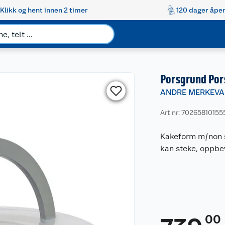
Klikk og hent innen 2 timer
120 dager åpen
Porsgrund Pors
ANDRE MERKEVA
Art nr: 70265810155
Kakeform m/non s
kan steke, oppbev
00