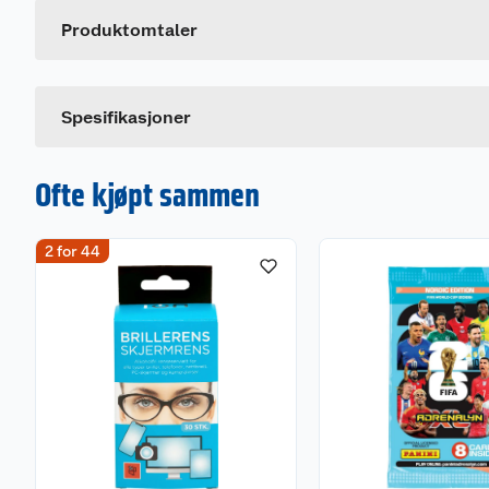
Fat: ildfast porselen, Ø: 34 cm, tåler temperaturer 
Leverandørens artikkelnummer
Produktomtaler
Spesifikasjoner
Ofte kjøpt sammen
2 for 44