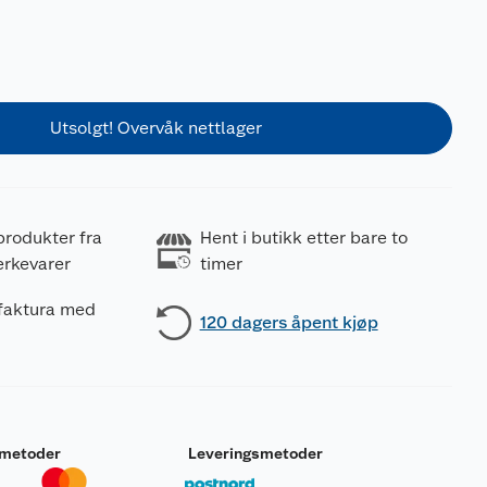
Utsolgt! Overvåk nettlager
produkter fra
Hent i butikk etter bare to
erkevarer
timer
 faktura med
120 dagers åpent kjøp
smetoder
Leveringsmetoder