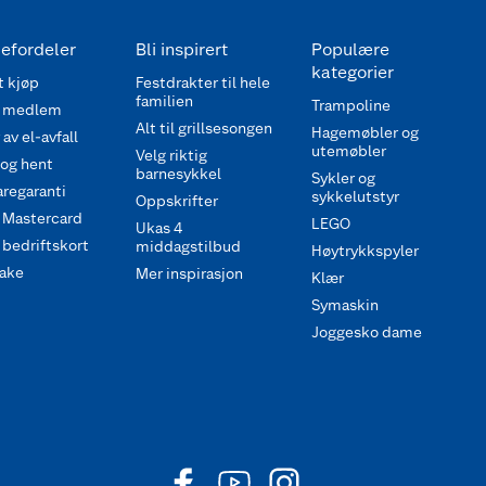
efordeler
Bli inspirert
Populære
kategorier
 kjøp
Festdrakter til hele
familien
Trampoline
 medlem
Alt til grillsesongen
Hagemøbler og
av el-avfall
utemøbler
Velg riktig
 og hent
barnesykkel
Sykler og
regaranti
sykkelutstyr
Oppskrifter
 Mastercard
LEGO
Ukas 4
bedriftskort
middagstilbud
Høytrykkspyler
ake
Mer inspirasjon
Klær
Symaskin
Joggesko dame