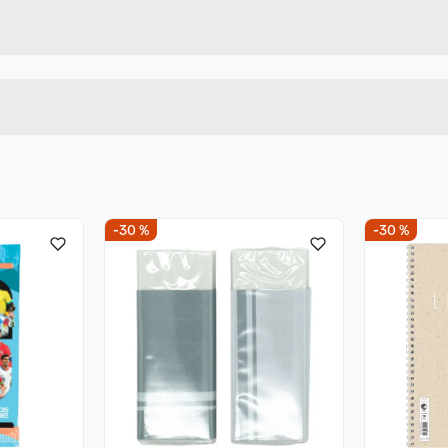
mellom +230 °C/-30 °C.
X 1202984
Høyde
Lengde
Bredde
-30 %
-30 %