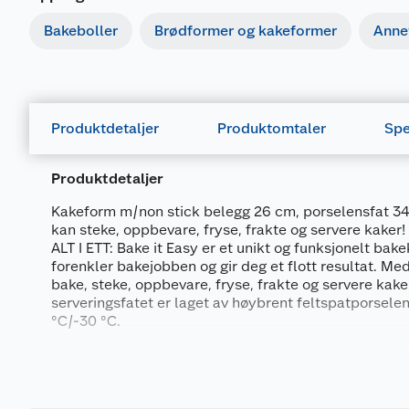
Bakeboller
Brødformer og kakeformer
Anne
Produktdetaljer
Produktomtaler
Spe
Produktdetaljer
Kakeform m/non stick belegg 26 cm, porselensfat 34
kan steke, oppbevare, fryse, frakte og servere kaker!
ALT I ETT: Bake it Easy er et unikt og funksjonelt ba
forenkler bakejobben og gir deg et flott resultat. Me
bake, steke, oppbevare, fryse, frakte og servere kaker
serveringsfatet er laget av høybrent feltspatporsele
°C/-30 °C.
Lokk med håndtak: i plast, tåler temperaturer ned til
Generelt
Springform/kakeform: stål med non-stick belegg, Ø: 
temperaturer mellom +230 °C/-30 °C
Artikkelnummer