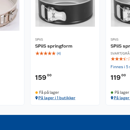
SPiiS
SPiiS
SPiiS springform
SPiiS sp
☆
☆
☆
☆
☆
(
4
)
SVART/GRÅ
☆
☆
☆
☆
Finnes i 5 
00
00
159
119
Få på lager
På lager
På lager i 1 butikker
På lager