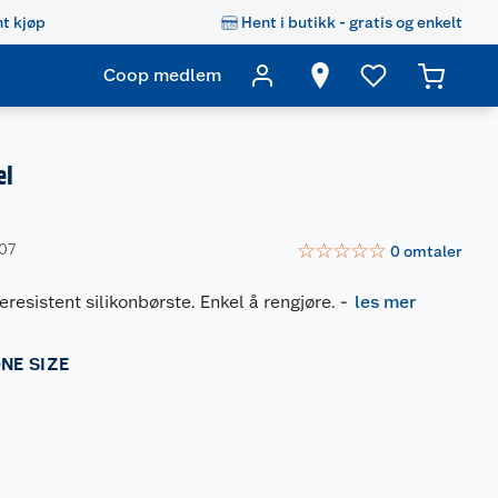
t kjøp
Hent i butikk - gratis og enkelt
Coop medlem
el
☆
☆
☆
☆
☆
507
0
omtaler
esistent silikonbørste. Enkel å rengjøre.
-
les mer
NE SIZE