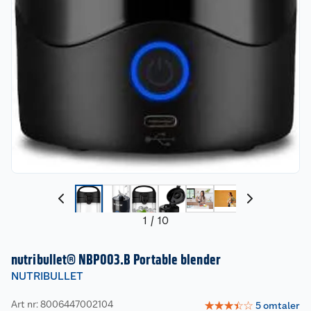
1
/
10
nutribullet® NBP003.B Portable blender
NUTRIBULLET
Art nr: 8006447002104
☆
☆
☆
☆
☆
5
omtaler