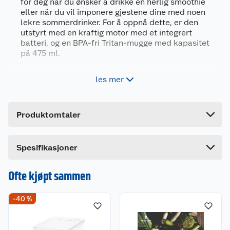
for deg når du ønsker å drikke en herlig smoothie
Generelt
eller når du vil imponere gjestene dine med noen
Artikkelnummer
8006447002104
lekre sommerdrinker. For å oppnå dette, er den
utstyrt med en kraftig motor med et integrert
Leverandørens artikkelnummer
0C22300092
batteri, og en BPA-fri Tritan-mugge med kapasitet
Farge
SVART
på 475 ml.
Forpakningsmål
Bærbar og oppladbar blender, USB-C-
les mer
ladekabel inkludert
Bruttovekt
0.96 kg
Kapasitet: 475 ml
Høyde
9.6 cm
Kniver i rustfritt stål
Produktomtaler
Lengde
29.8 cm
Bredde
9.8 cm
Maksimal ernæring. Minimal innsats.
Spesifikasjoner
Den bærbare blenderen nutribullet® er alltid klar
når du vil blande en deilig smoothie eller
imponere vennene dine med forfriskende
Ofte kjøpt sammen
sommerdrinker. Den har en kraftig motor med
innebygd batteri samt en BPA-fri Tritan-flaske på
-40 %
475 ml. Lett å ta med – enten du er på farten eller
vil ha en proteinshake etter treningsøkten.