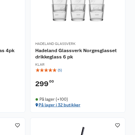
HADELAND GLASSVERK
as 4pk
Hadeland Glassverk Norgesglasset
drikkeglass 6 pk
KLAR
☆
☆
☆
☆
☆
(
5
)
00
299
På lager (+100)
På lager i 32 butikker