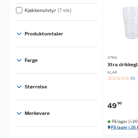
Kjøkkenutstyr
(7 stk)
Produktomtaler
XTRA
Farge
Xtra drikkeg
KLAR
☆
☆
☆
☆
☆
(
0
)
Størrelse
90
49
Merkevare
På lager (+20
På lager i 26