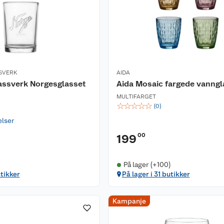
SVERK
AIDA
assverk Norgesglasset
Aida Mosaic fargede vanngl
s
MULTIFARGET
☆
☆
☆
☆
☆
(
0
)
elser
00
199
På lager (+100)
utikker
På lager i 31 butikker
Kampanje