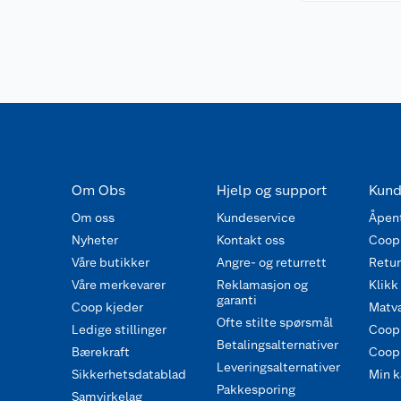
Om Obs
Hjelp og support
Kund
Om oss
Kundeservice
Åpent
Nyheter
Kontakt oss
Coop
Våre butikker
Angre- og returrett
Retur 
Våre merkevarer
Reklamasjon og
Klikk
garanti
Coop kjeder
Matva
Ofte stilte spørsmål
Ledige stillinger
Coop
Betalingsalternativer
Bærekraft
Coop 
Leveringsalternativer
Sikkerhetsdatablad
Min k
Pakkesporing
Samvirkelag