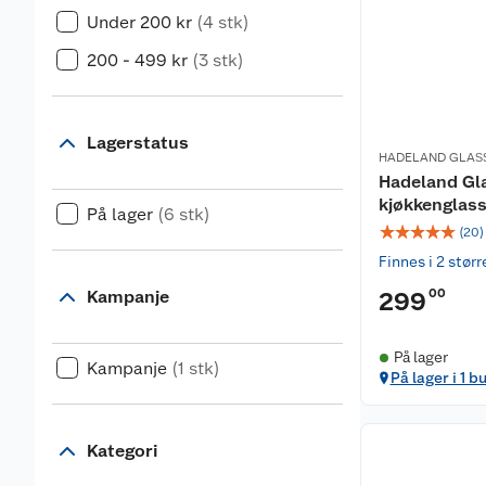
Under 200 kr
(4 stk)
200 - 499 kr
(3 stk)
Lagerstatus
HADELAND GLAS
Hadeland Gl
kjøkkenglas
På lager
(6 stk)
☆
☆
☆
☆
☆
(
20
)
Finnes i 2 størr
00
Kampanje
299
På lager
Kampanje
(1 stk)
På lager i 1 b
Kategori