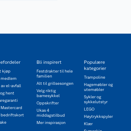
efordeler
Bli inspirert
Populære
kategorier
 kjøp
Festdrakter til hele
familien
Trampoline
 medlem
Alt til grillsesongen
Hagemøbler og
av el-avfall
utemøbler
Velg riktig
 og hent
barnesykkel
Sykler og
regaranti
sykkelutstyr
Oppskrifter
 Mastercard
LEGO
Ukas 4
bedriftskort
middagstilbud
Høytrykkspyler
ake
Mer inspirasjon
Klær