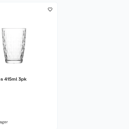
ss 415ml 3pk
lager