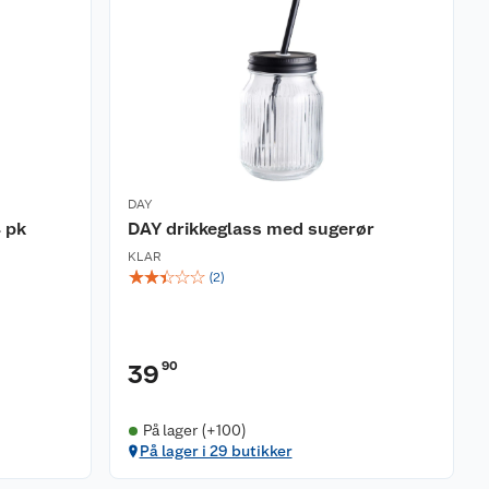
DAY
4 pk
DAY drikkeglass med sugerør
KLAR
☆
☆
☆
☆
☆
(
2
)
90
39
På lager (+100)
På lager i 29 butikker