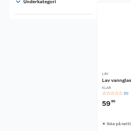
Underkategori
LAV
Lav vanngla
KLAR
☆
☆
☆
☆
☆
(
0
)
90
59
Ikke på nett