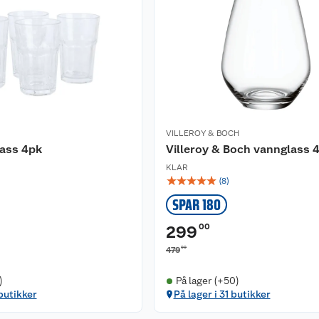
VILLEROY & BOCH
lass 4pk
Villeroy & Boch vannglass 
KLAR
☆
☆
☆
☆
☆
(
8
)
SPAR 180
00
299
00
479
)
På lager (+50)
 butikker
På lager i 31 butikker