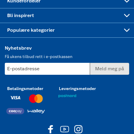
Kundefordeler
Mer inspirasjon
Symaskin
Bli inspirert
Joggesko dame
Populære kategorier
Nyhetsbrev
Få ukens tilbud rett i e-postkassen
E-postadresse
Meld meg på
Betalingsmetoder
Leveringsmetoder