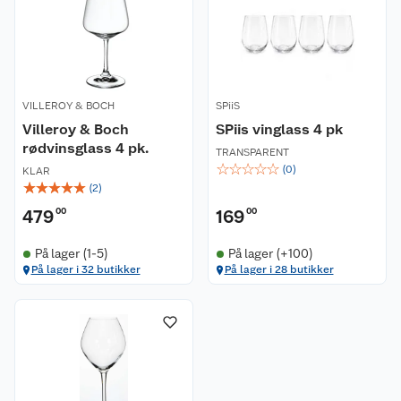
VILLEROY & BOCH
SPiiS
Villeroy & Boch
SPiis vinglass 4 pk
rødvinsglass 4 pk.
TRANSPARENT
☆
☆
☆
☆
☆
(
0
)
KLAR
☆
☆
☆
☆
☆
(
2
)
479
00
169
00
Kundeservice
På lager (1-5)
På lager (+100)
På lager i 32 butikker
På lager i 28 butikker
Om oss
Kontakt oss
Nyheter
Angre- og returrett
Våre butikker
Reklamasjon og garanti