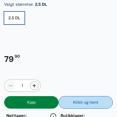
Valgt størrelse
:
2.5 DL
2.5 DL
90
79
Kjøp
Klikk og hent
Nettlager
:
Butikklager: