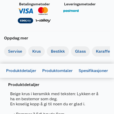
Betalingsmetoder
Leveringsmetoder
Oppdag mer
Servise
Krus
Bestikk
Glass
Karaffel
Produktdetaljer
Produktomtaler
Spesifikasjoner
Produktdetaljer
Generelt
Beige krus i keramikk med teksten: Lykken er å
Artikkelnummer
7070056142743
ha en bestemor som deg.
En koselig kopp å gi til noen du er glad i.
Leverandørens artikkelnummer
120438