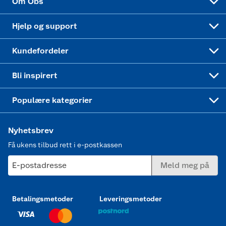
Om Obs
Leveringstid
Coop bedriftskort
Oppskrifter
Høytrykkspyler
Hjelp og support
Min kake
Ukas 4 middagstilbud
Klær
Kundefordeler
Mer inspirasjon
Symaskin
Bli inspirert
Joggesko dame
Populære kategorier
Nyhetsbrev
Få ukens tilbud rett i e-postkassen
E-postadresse
Meld meg på
Betalingsmetoder
Leveringsmetoder