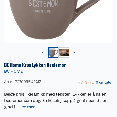
BC Home Krus Lykken Bestemor
BC HOME
Art nr: 7070056142743
☆
☆
☆
☆
☆
0
omtaler
Beige krus i keramikk med teksten: Lykken er å ha en
bestemor som deg. En koselig kopp å gi til noen du er
glad i.
-
les mer