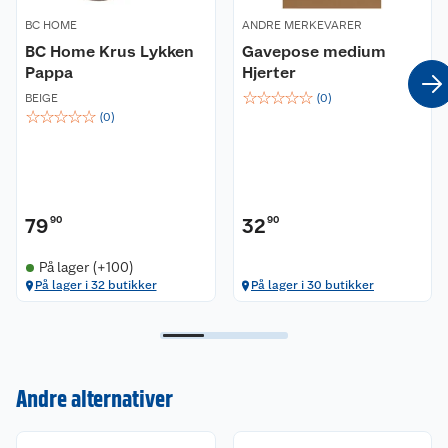
BC HOME
ANDRE MERKEVARER
BC Home Krus Lykken
Gavepose medium
Pappa
Hjerter
☆
☆
☆
☆
☆
BEIGE
(
0
)
☆
☆
☆
☆
☆
(
0
)
79
90
32
90
På lager (+100)
På lager i 32 butikker
På lager i 30 butikker
Kundeservice
Andre alternativer
Om oss
Kontakt oss