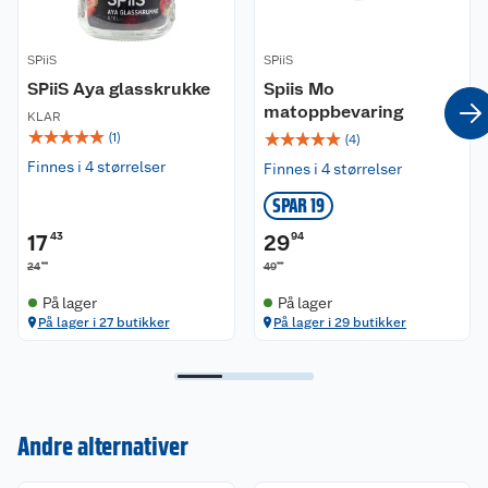
SPiiS
SPiiS
SPiiS Aya glasskrukke
Spiis Mo
matoppbevaring
KLAR
☆
☆
☆
☆
☆
☆
☆
☆
☆
☆
(
1
)
(
4
)
Finnes i 4 størrelser
Finnes i 4 størrelser
SPAR 19
17
43
29
94
90
90
24
49
På lager
På lager
På lager i 27 butikker
På lager i 29 butikker
Kundeservice
Andre alternativer
Om oss
Kontakt oss