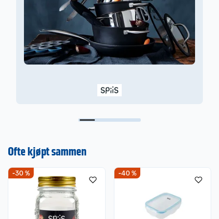
S
Ofte kjøpt sammen
-30 %
-40 %