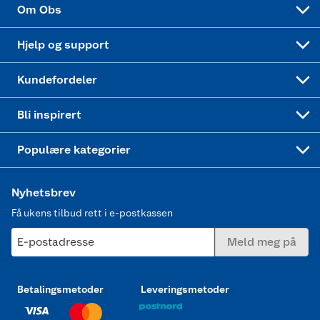
Velg riktig barnesykkel
LEGO
Om Obs
Leveringstid
Coop bedriftskort
Oppskrifter
Høytrykkspyler
Hjelp og support
Min kake
Ukas 4 middagstilbud
Klær
Kundefordeler
Mer inspirasjon
Symaskin
Bli inspirert
Joggesko dame
Populære kategorier
Nyhetsbrev
Få ukens tilbud rett i e-postkassen
E-postadresse
Meld meg på
Betalingsmetoder
Leveringsmetoder