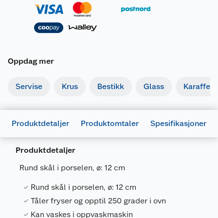
Oppdag mer
Servise
Krus
Bestikk
Glass
Karaffel
Produktdetaljer
Produktomtaler
Spesifikasjoner
Generelt
Artikkelnummer
5709386762339
Produktdetaljer
Leverandørens artikkelnummer
76233
Rund skål i porselen, ø: 12 cm
Størrelse
Ø25 CM
Rund skål i porselen, ø: 12 cm
Farge
HVIT
Tåler fryser og opptil 250 grader i ovn
Forpakningsmål
Kan vaskes i oppvaskmaskin