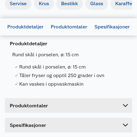
Servise
Krus
Bestikk
Glass
Karaffel
Produktdetaljer
Produktomtaler
Spesifikasjoner
Generelt
Produktdetaljer
Artikkelnummer
5709386761714
Rund skål i porselen, ø: 15 cm
Leverandørens artikkelnummer
76171
Rund skål i porselen, ø: 15 cm
Størrelse
Ø15 CM
Tåler fryser og opptil 250 grader i ovn
Forpakningsmål
Kan vaskes i oppvaskmaskin
Bruttovekt
0.48 kg
Høyde
7.6 cm
Produktomtaler
Lengde
15.3 cm
Bredde
15.3 cm
Spesifikasjoner