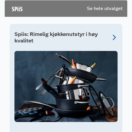
SPiiS
Se hele utvalget
Spiis: Rimelig kjøkkenutstyr i høy
kvalitet
S
S
F