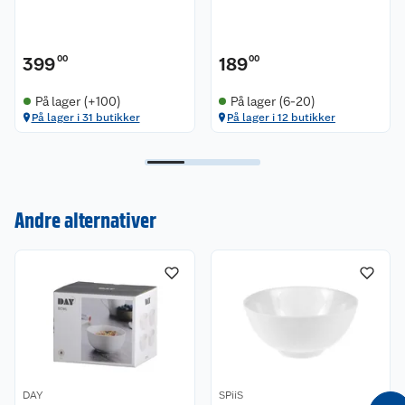
399
00
189
00
På lager (+100)
På lager (6-20)
På lager i 31 butikker
På lager i 12 butikker
Kundeservice
Andre alternativer
Om oss
Kontakt oss
Nyheter
Angre- og returrett
Våre butikker
Reklamasjon og garanti
Våre merkevarer
Ofte stilte spørsmål
DAY
SPiiS
Coop kjeder
Betalingsalternativer