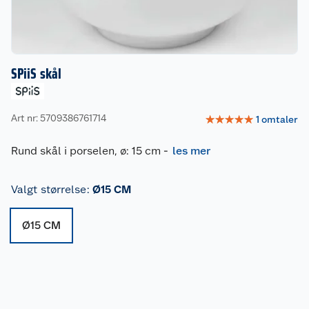
SPiiS skål
Art nr: 5709386761714
☆
☆
☆
☆
☆
1
omtaler
Rund skål i porselen, ø: 15 cm
-
les mer
Valgt størrelse
:
Ø15 CM
Ø15 CM