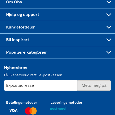
Om Obs
Leveringstid
Coop bedriftskort
Oppskrifter
Høytrykkspyler
Hjelp og support
Min kake
Ukas 4 middagstilbud
Klær
Kundefordeler
Mer inspirasjon
Symaskin
Bli inspirert
Joggesko dame
Populære kategorier
Nyhetsbrev
Få ukens tilbud rett i e-postkassen
E-postadresse
Meld meg på
Betalingsmetoder
Leveringsmetoder