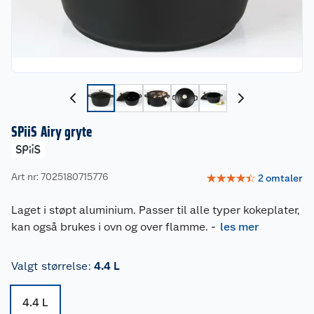
SPiiS Airy gryte
Art nr: 7025180715776
☆
☆
☆
☆
☆
2
omtaler
Laget i støpt aluminium. Passer til alle typer kokeplater,
kan også brukes i ovn og over flamme.
-
les mer
Valgt størrelse
:
4.4 L
4.4 L