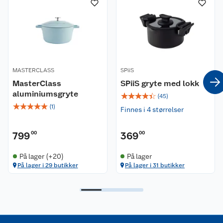
Nyheter
Angre- og returrett
Våre butikker
Reklamasjon og garanti
Våre merkevarer
Ofte stilte spørsmål
MASTERCLASS
SPiiS
Coop kjeder
Betalingsalternativer
MasterClass
SPiiS gryte med lokk
aluminiumsgryte
☆
☆
☆
☆
☆
(
45
)
Ledige stillinger
Leveringsalternativer
Åpent kjøp
☆
☆
☆
☆
☆
(
1
)
Finnes i 4 størrelser
Bærekraft
Pakkesporing
Coop medlem
799
00
369
00
Sikkerhetsdatablad
Sikkerhetsdatablad
Retur av el-avfall
Trampoline
På lager (+20)
På lager
På lager i 29 butikker
På lager i 31 butikker
Samvirkelag
Kjøpsvilkår
Klikk og hent
Festdrakter til hele familien
Hagemøbler og utemøbler
Virksomheten
Personvern
Matvaregaranti
Alt til grillsesongen
Sykler og sykkelutstyr
Sponsorvirksomhet
Cookies
Coop Mastercard
Velg riktig barnesykkel
LEGO