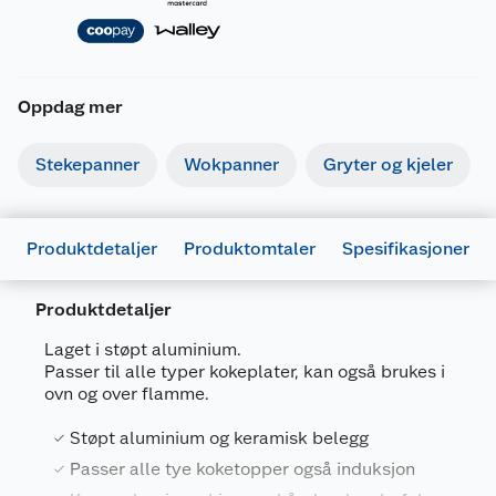
Oppdag mer
Stekepanner
Wokpanner
Gryter og kjeler
Produktdetaljer
Produktomtaler
Spesifikasjoner
Produktdetaljer
Generelt
Laget i støpt aluminium.
Artikkelnummer
7025180715776
Passer til alle typer kokeplater, kan også brukes i
ovn og over flamme.
Leverandørens artikkelnummer
RE-CP0431
Støpt aluminium og keramisk belegg
Størrelse
4.4 L
Passer alle tye koketopper også induksjon
Farge
SVART