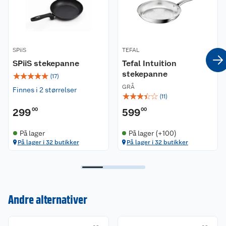
inkludert induksjon, gass, kjermikk og elektrisk.
Kan brukes i ovn opp til 230 grader og over åpen
flamme.
SPiiS
TEFAL
SPiiS stekepanne
Tefal Intuition
stekepanne
☆
☆
☆
☆
☆
(
17
)
GRÅ
Finnes i 2 størrelser
☆
☆
☆
☆
☆
(
11
)
299
00
599
00
På lager
På lager (+100)
På lager i 32 butikker
På lager i 32 butikker
Kundeservice
Andre alternativer
Om oss
Kontakt oss