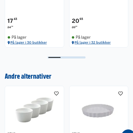
17
43
20
93
90
90
24
29
På lager
På lager
På lager i 30 butikker
På lager i 32 butikker
Kundeservice
Om oss
Kontakt oss
Andre alternativer
Nyheter
Angre- og returrett
Våre butikker
Reklamasjon og garanti
Våre merkevarer
Ofte stilte spørsmål
Coop kjeder
Betalingsalternativer