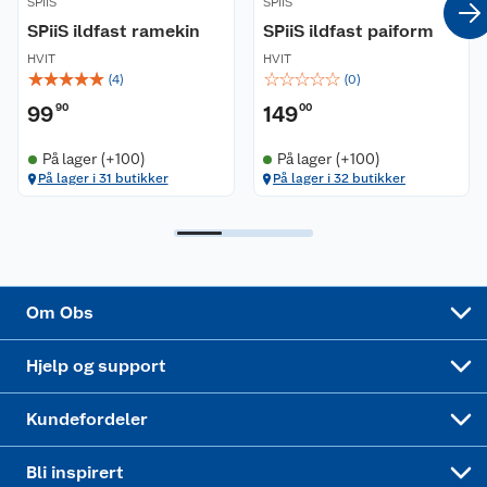
SPiiS
SPiiS
SPiiS ildfast ramekin
SPiiS ildfast paiform
Ledige stillinger
Leveringsalternativer
Åpent kjøp
HVIT
HVIT
☆
☆
☆
☆
☆
☆
☆
☆
☆
☆
(
4
)
(
0
)
Bærekraft
Pakkesporing
Coop medlem
99
90
149
00
Sikkerhetsdatablad
Sikkerhetsdatablad
Retur av el-avfall
Trampoline
På lager (+100)
På lager (+100)
På lager i 31 butikker
På lager i 32 butikker
Samvirkelag
Kjøpsvilkår
Klikk og hent
Festdrakter til hele familien
Hagemøbler og utemøbler
Virksomheten
Personvern
Matvaregaranti
Alt til grillsesongen
Sykler og sykkelutstyr
Sponsorvirksomhet
Cookies
Coop Mastercard
Velg riktig barnesykkel
LEGO
Om Obs
Leveringstid
Coop bedriftskort
Oppskrifter
Høytrykkspyler
Hjelp og support
Min kake
Ukas 4 middagstilbud
Klær
Kundefordeler
Mer inspirasjon
Symaskin
Bli inspirert