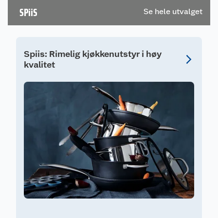
SPiiS
Se hele utvalget
Spiis: Rimelig kjøkkenutstyr i høy
kvalitet
S
S
F