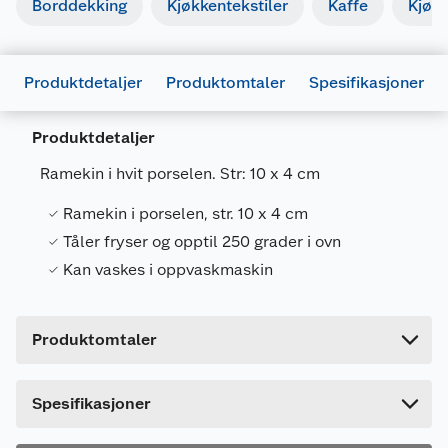
Borddekking
Kjøkkentekstiler
Kaffe
Kjøk
Produktdetaljer
Produktomtaler
Spesifikasjoner
Produktdetaljer
Generelt
Ramekin i hvit porselen. Str: 10 x 4 cm
Artikkelnummer
5709386761875
Ramekin i porselen, str. 10 x 4 cm
Leverandørens artikkelnummer
76187
Tåler fryser og opptil 250 grader i ovn
Forpakningsmål
Kan vaskes i oppvaskmaskin
Bruttovekt
0.18 kg
Høyde
4 cm
Produktomtaler
Lengde
9.8 cm
Bredde
9.8 cm
Dette produktet har ikke fått noen omtale ennå.
Spesifikasjoner
Hvis du kjøper produktet får du invitasjon til å gi
en omtale.