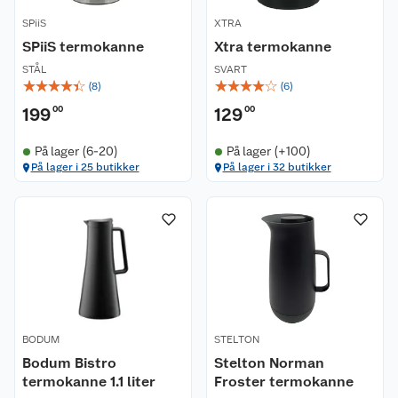
SPiiS
XTRA
SPiiS termokanne
Xtra termokanne
STÅL
SVART
☆
☆
☆
☆
☆
☆
☆
☆
☆
☆
(
8
)
(
6
)
199
00
129
00
Kundeservice
På lager (6-20)
På lager (+100)
På lager i 25 butikker
På lager i 32 butikker
Om oss
Kontakt oss
Nyheter
Angre- og returrett
Våre butikker
Reklamasjon og garanti
Våre merkevarer
Ofte stilte spørsmål
BODUM
STELTON
Coop kjeder
Betalingsalternativer
Bodum Bistro
Stelton Norman
termokanne 1.1 liter
Froster termokanne
Ledige stillinger
Leveringsalternativer
Åpent kjøp