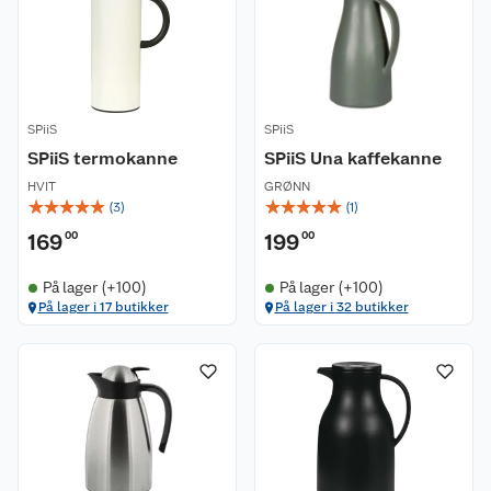
SPiiS
SPiiS
SPiiS termokanne
SPiiS Una kaffekanne
HVIT
GRØNN
☆
☆
☆
☆
☆
☆
☆
☆
☆
☆
(
3
)
(
1
)
169
00
199
00
På lager (+100)
På lager (+100)
På lager i 17 butikker
På lager i 32 butikker