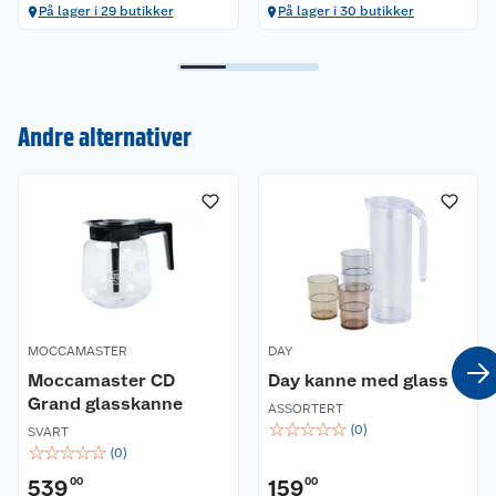
På lager i 29 butikker
På lager i 30 butikker
Kundeservice
Andre alternativer
Om oss
Kontakt oss
Nyheter
Angre- og returrett
Våre butikker
Reklamasjon og garanti
Våre merkevarer
Ofte stilte spørsmål
MOCCAMASTER
DAY
Coop kjeder
Betalingsalternativer
Moccamaster CD
Day kanne med glass
Grand glasskanne
Ledige stillinger
Leveringsalternativer
Åpent kjøp
ASSORTERT
☆
☆
☆
☆
☆
(
0
)
SVART
☆
☆
☆
☆
☆
(
0
)
Bærekraft
Pakkesporing
Coop medlem
539
00
159
00