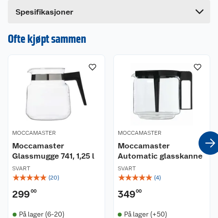
Bredde
13.5 cm
Dette produktet har ikke fått noen omtale ennå.
Spesifikasjoner
Hvis du kjøper produktet får du invitasjon til å gi
en omtale.
Ofte kjøpt sammen
MOCCAMASTER
MOCCAMASTER
Moccamaster
Moccamaster
Glassmugge 741, 1,25 l
Automatic glasskanne
SVART
SVART
☆
☆
☆
☆
☆
☆
☆
☆
☆
☆
(
20
)
(
4
)
299
00
349
00
På lager (6-20)
På lager (+50)