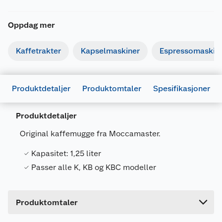
Oppdag mer
Kaffetrakter
Kapselmaskiner
Espressomaskin
Produktdetaljer
Produktomtaler
Spesifikasjoner
Generelt
Artikkelnummer
8712072598461
Produktdetaljer
Leverandørens artikkelnummer
59846
Original kaffemugge fra Moccamaster.
Farge
HVIT
Kapasitet: 1,25 liter
Forpakningsmål
Passer alle K, KB og KBC modeller
Bruttovekt
0.6 kg
Høyde
13.5 cm
Produktomtaler
Lengde
18.3 cm