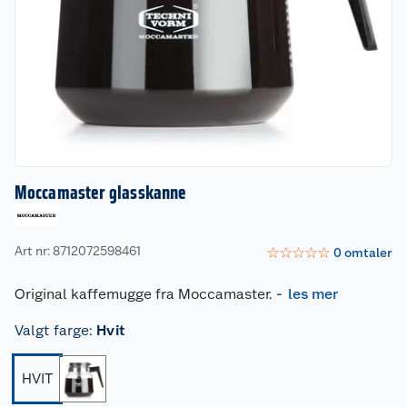
Moccamaster glasskanne
Art nr: 8712072598461
☆
☆
☆
☆
☆
0
omtaler
Original kaffemugge fra Moccamaster.
-
les mer
Valgt farge
:
Hvit
HVIT