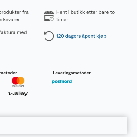
produkter fra
Hent i butikk etter bare to
erkevarer
timer
 faktura med
120 dagers åpent kjøp
smetoder
Leveringsmetoder