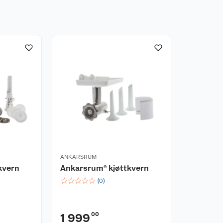
ANKARSRUM
kvern
Ankarsrum® kjøttkvern
☆
☆
☆
☆
☆
(
0
)
00
1 999