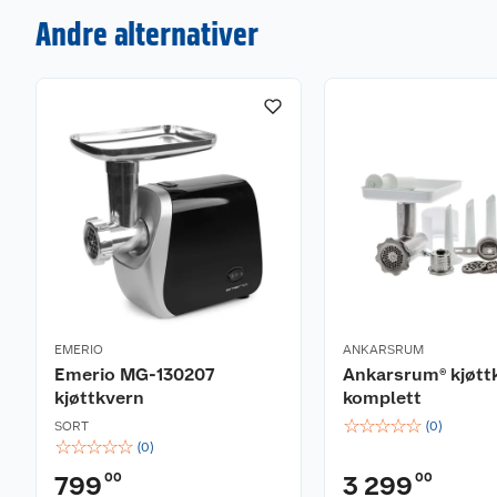
Andre alternativer
EMERIO
ANKARSRUM
Emerio MG-130207
Ankarsrum® kjøtt
kjøttkvern
komplett
☆
☆
☆
☆
☆
SORT
(
0
)
☆
☆
☆
☆
☆
(
0
)
00
00
799
3 299