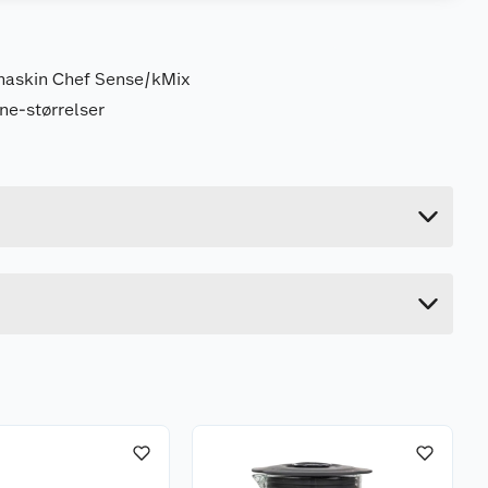
nmaskin Chef Sense/kMix
rne-størrelser
2.2 kg
26.2 cm
21.2 cm
17.4 cm