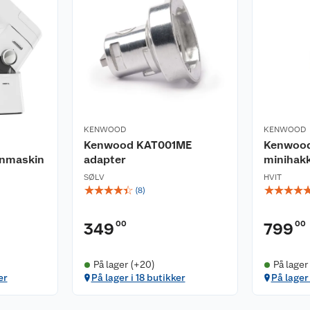
KENWOOD
KENWOOD
Kenwood KAT001ME
Kenwood
nmaskin
adapter
minihak
SØLV
HVIT
☆
☆
☆
☆
☆
☆
☆
☆
☆
(
8
)
00
00
349
799
På lager (+20)
På lager
er
På lager i 18 butikker
På lager 