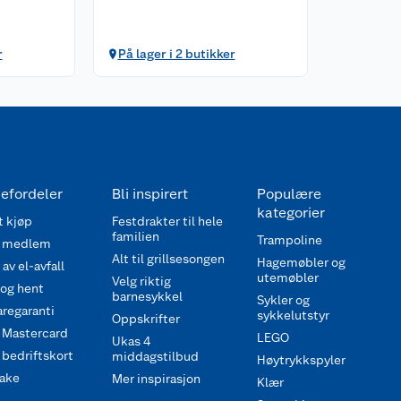
r
På lager i 2 butikker
efordeler
Bli inspirert
Populære
kategorier
 kjøp
Festdrakter til hele
familien
Trampoline
 medlem
Alt til grillsesongen
Hagemøbler og
av el-avfall
utemøbler
Velg riktig
 og hent
barnesykkel
Sykler og
regaranti
sykkelutstyr
Oppskrifter
 Mastercard
LEGO
Ukas 4
bedriftskort
middagstilbud
Høytrykkspyler
ake
Mer inspirasjon
Klær