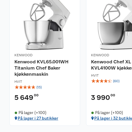
KENWOOD
KENWOOD
Kenwood KVL65.001WH
Kenwood Chef XL
Titanium Chef Baker
KVL4100W kjøkke
kjøkkenmaskin
HVIT
☆
☆
☆
☆
☆
(
60
)
HVIT
☆
☆
☆
☆
☆
(
13
)
00
00
5 649
3 990
På lager (+100)
På lager (+100)
På lager i 27 butikker
På lager i 32 butikk