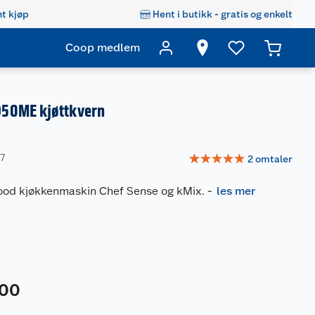
t kjøp
Hent i butikk - gratis og enkelt
Coop medlem
50ME kjøttkvern
☆
☆
☆
☆
☆
87
2
omtaler
wood kjøkkenmaskin Chef Sense og kMix.
-
les mer
00