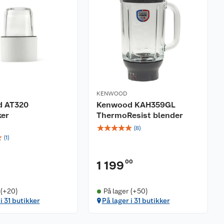
KENWOOD
 AT320
Kenwood KAH359GL
ker
ThermoResist blender
☆
☆
☆
☆
☆
(
8
)
☆
(
1
)
00
1 199
 (+20)
På lager (+50)
i 31 butikker
På lager i 31 butikker