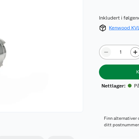
Inkludert i følge
Kenwood KVL
K
På
Nettlager
:
Finn alternativer 
ditt postnumme