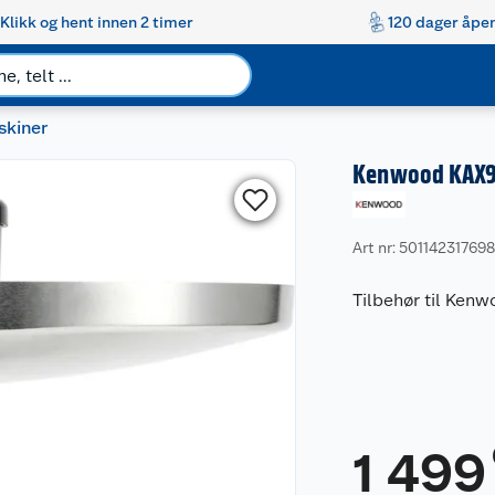
Klikk og hent innen 2 timer
120 dager åpen
skiner
Kenwood KAX9
Art nr: 50114231769
Tilbehør til Ken
1 499