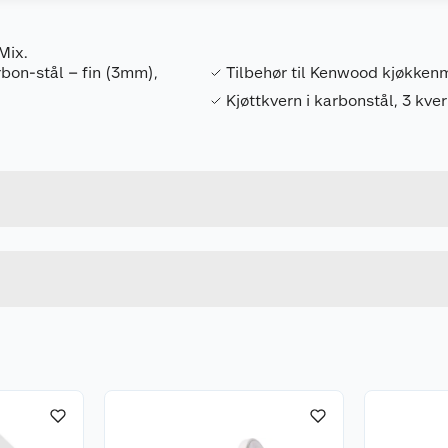
Mix.
arbon-stål – fin (3mm),
Tilbehør til Kenwood kjøkke
Kjøttkvern i karbonstål, 3 kve
Forpakningsmål
5011423176987
Bruttovekt
AW20011012
Høyde
Lengde
Bredde