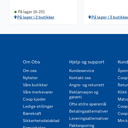
På lager (6-20)
På lager i 2 butikker
På lager i 3 butikke
Om Obs
Hjelp og support
Kund
Om oss
Kundeservice
Åpent
Nyheter
Kontakt oss
Coop
Våre butikker
Angre- og returrett
Retur 
Våre merkevarer
Reklamasjon og
Klikk
garanti
Coop kjeder
Matva
Ofte stilte spørsmål
Ledige stillinger
Coop
Betalingsalternativer
Bærekraft
Coop 
Leveringsalternativer
Sikkerhetsdatablad
Min k
Pakkesporing
Samvirkelag