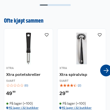
Ofte kjøpt sammen
XTRA
XTRA
Xtra potetskreller
Xtra spiralvisp
SVART
SVART
☆
☆
☆
☆
☆
☆
☆
☆
☆
☆
(
0
)
(
2
)
49
90
29
90
På lager (+100)
På lager (+100)
På lager i 32 butikker
På lager i 32 butikker