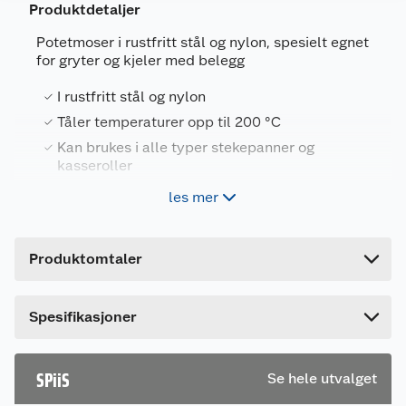
Produktdetaljer
Potetmoser i rustfritt stål og nylon, spesielt egnet
for gryter og kjeler med belegg
Generelt
I rustfritt stål og nylon
Artikkelnummer
7025180662292
Tåler temperaturer opp til 200 °C
Kan brukes i alle typer stekepanner og
Leverandørens artikkelnummer
41221.2.COOP
kasseroller
Forpakningsmål
Kan vaskes i oppvaskmaskin
les mer
Bruttovekt
0.08 kg
Høyde
7 cm
Produktomtaler
Lengde
35 cm
Bredde
7 cm
Dette produktet har ikke fått noen omtale ennå.
Spesifikasjoner
Hvis du kjøper produktet får du invitasjon til å gi
en omtale.
SPiiS
Se hele utvalget