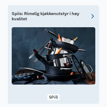
Spiis: Rimelig kjøkkenutstyr i høy
kvalitet
S
F