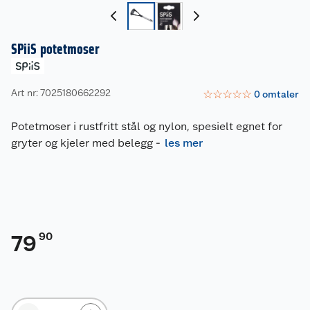
SPiiS potetmoser
Art nr: 7025180662292
☆
☆
☆
☆
☆
0
omtaler
Potetmoser i rustfritt stål og nylon, spesielt egnet for
gryter og kjeler med belegg
-
les mer
90
79