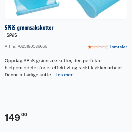
SPiiS grønnsakskutter
Art nr: 7025180586666
☆
☆
☆
☆
☆
1
omtaler
Oppdag SPiiS grønnsakskutter, den perfekte
hjelpemiddelet for et effektivt og raskt kjøkkenarbeid.
Denne allsidige kutte
...
les mer
00
149