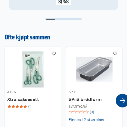
gjerne en børste, ikke fingrene.
Ofte kjøpt sammen
XTRA
SPiiS
Xtra saksesett
SPiiS brødform
☆
☆
☆
☆
☆
(
1
)
SVART/GRÅ
☆
☆
☆
☆
☆
(
0
)
Finnes i 2 størrelser