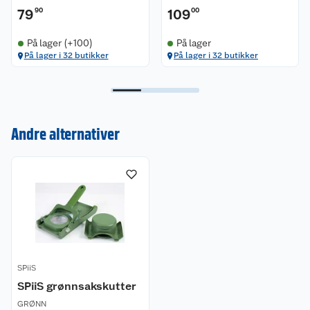
79
90
109
00
På lager (+100)
På lager
Kundeservice
På lager i 32 butikker
På lager i 32 butikker
Om oss
Kontakt oss
Nyheter
Angre- og returrett
Andre alternativer
Våre butikker
Reklamasjon og garanti
Våre merkevarer
Ofte stilte spørsmål
Coop kjeder
Betalingsalternativer
Ledige stillinger
Leveringsalternativer
Åpent kjøp
SPiiS
SPiiS grønnsakskutter
Bærekraft
Pakkesporing
Coop medlem
GRØNN