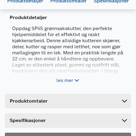
Produktdetaljer
Produktomtaler
Spesifikasjoner
Produktdetaljer
Oppdag SPiiS grønnsakskutter, den perfekte
hjelpemiddelet for et effektivt og raskt
kjøkkenarbeid. Denne allsidige kutteren skjærer,
Generelt
deler, kutter og rasper med letthet, noe som gjør
matlagingen til en lek. Med en praktisk lengde på
Artikkelnummer
7025180586666
22 cm, er den enkel å håndtere og oppbevare.
Leverandørens artikkelnummer
10190.R.COOP
Laget av slitesterk plast, gummi og rustfritt stål,
kombinerer den stil med funksjonalitet. I tillegg
Forpakningsmål
kan den enkelt rengjøres i oppvaskmaskin, noe
les mer
som sparer deg for tid. SPiiS grønnsakskutter er
Bruttovekt
0.398 kg
et must-have for enhver kjøkkenentusiast!
Høyde
8.3 cm
Produktomtaler
Skjærer, deler, kutter og rasper!
Lengde
22.7 cm
Lengde: 22 cm
Bredde
13.1 cm
Plast, gummi og rustfritt stål
Spesifikasjoner
Kan vaskes i oppvaskmaskin