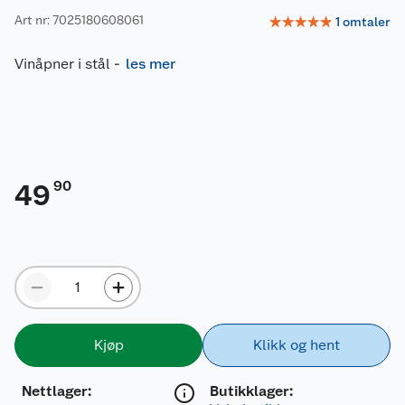
Art nr: 7025180608061
☆
☆
☆
☆
☆
1
omtaler
Vinåpner i stål
-
les mer
90
49
Kjøp
Klikk og hent
Nettlager
:
Butikklager: