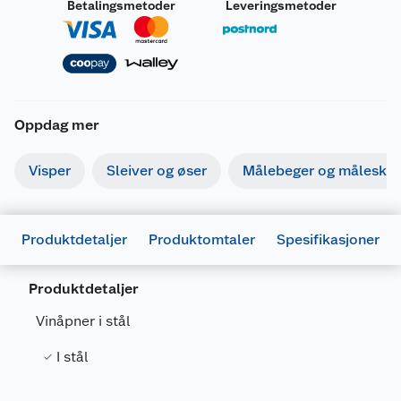
Betalingsmetoder
Leveringsmetoder
Oppdag mer
Visper
Sleiver og øser
Målebeger og måleskje
Produktdetaljer
Produktomtaler
Spesifikasjoner
Generelt
Artikkelnummer
7025180608061
Produktdetaljer
Leverandørens artikkelnummer
WT-001
Vinåpner i stål
Farge
SVART/STÅL
I stål
Forpakningsmål
Bruttovekt
0.065 kg