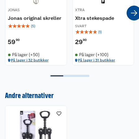
JONAS
XTRA
Jonas original skreller
Xtra stekespade
☆
☆
☆
☆
☆
(
5
)
SVART
☆
☆
☆
☆
☆
(
1
)
59
90
29
90
På lager (+50)
På lager (+100)
Kundeservice
På lager i 32 butikker
På lager i 31 butikker
Om oss
Kontakt oss
Nyheter
Angre- og returrett
Andre alternativer
Våre butikker
Reklamasjon og garanti
Våre merkevarer
Ofte stilte spørsmål
Coop kjeder
Betalingsalternativer