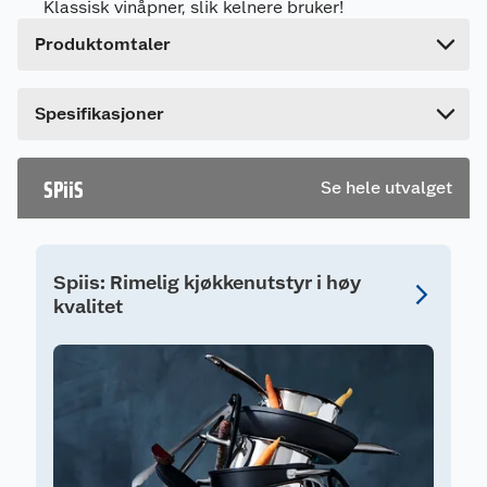
Klassisk vinåpner, slik kelnere bruker!
Høyde
1.8 cm
Produktomtaler
Lengde
22.5 cm
Bredde
7.5 cm
Spesifikasjoner
SPiiS
Se hele utvalget
Spiis: Rimelig kjøkkenutstyr i høy
kvalitet
S