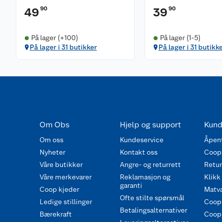
90
90
49
39
På lager (+100)
På lager (1-5)
På lager i 31 butikker
På lager i 31 butikk
Om Obs
Hjelp og support
Kund
Om oss
Kundeservice
Åpent
Nyheter
Kontakt oss
Coop
Våre butikker
Angre- og returrett
Retur 
Våre merkevarer
Reklamasjon og
Klikk
garanti
Coop kjeder
Matva
Ofte stilte spørsmål
Ledige stillinger
Coop
Betalingsalternativer
Bærekraft
Coop 