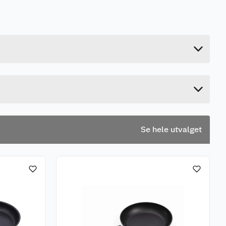
0.066 kg
2.5 cm
27 cm
7.4 cm
Se hele utvalget