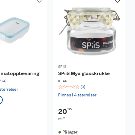
SPiiS
o matoppbevaring
SPiiS Mya glasskrukke
☆
(
4
)
KLAR
☆
☆
☆
☆
☆
(
0
)
størrelser
Finnes i 4 størrelser
93
20
90
29
På lager