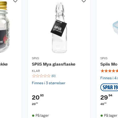
SPiiS
SPiiS
ukke
SPiiS Mya glassflaske
Spiis M
☆
☆
☆
☆
KLAR
☆
☆
☆
☆
☆
(
0
)
Finnes i 4 
Finnes i 3 størrelser
SPAR 19
93
94
20
29
90
90
29
49
På lager
På lager