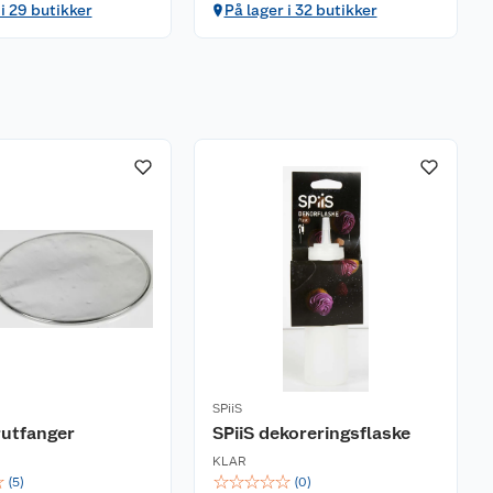
 i 29 butikker
På lager i 32 butikker
SPiiS
rutfanger
SPiiS dekoreringsflaske
KLAR
☆
☆
☆
☆
☆
☆
(
5
)
(
0
)