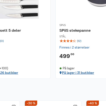
SPiiS
vsett 5 deler
SPiiS stekepanne
STÅL
☆
☆
☆
☆
☆
(
0
)
(
12
)
Finnes i 2 størrelser
00
499
(+100)
På lager
i 26 butikker
På lager i 31 butikker
-30 %
-40 %