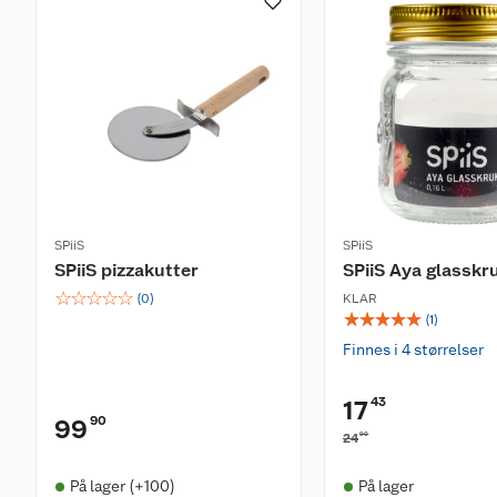
SPiiS
SPiiS
SPiiS pizzakutter
SPiiS Aya glasskr
☆
☆
☆
☆
☆
(
0
)
KLAR
☆
☆
☆
☆
☆
(
1
)
Finnes i 4 størrelser
43
17
90
99
90
24
På lager (+100)
På lager