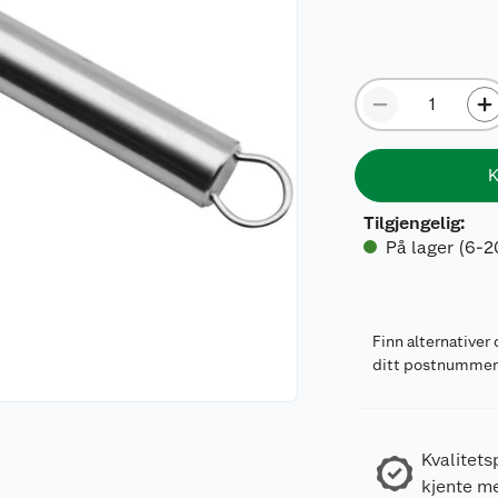
K
Tilgjengelig
:
På lager (6-2
Finn alternativer 
ditt postnumme
Kvalitets
kjente m