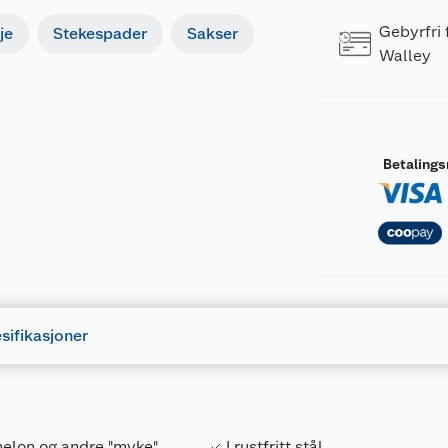
Gebyrfri
je
Stekespader
Sakser
Walley
Betaling
sifikasjoner
melon og andre "myke"
I rustfritt stål