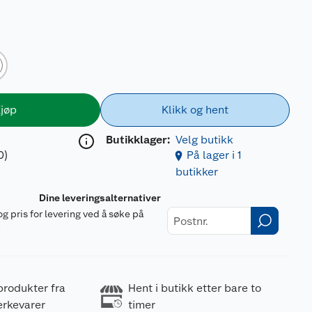
jøp
Klikk og hent
Butikklager:
Velg butikk
0)
På lager i 1
butikker
Dine leveringsalternativer
og pris for levering ved å søke på
r
produkter fra
Hent i butikk etter bare to
erkevarer
timer