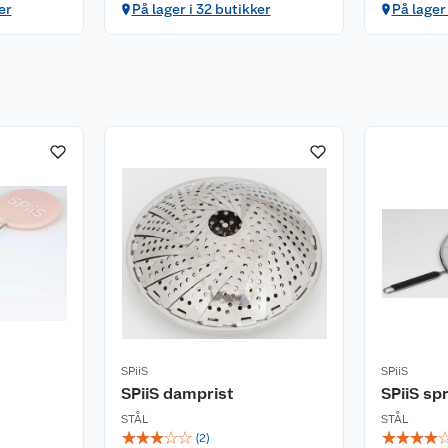
er
På lager i 32 butikker
På lager
SPiiS
SPiiS
SPiiS damprist
SPiiS sp
STÅL
STÅL
☆
☆
☆
☆
☆
☆
☆
☆
☆
(
2
)