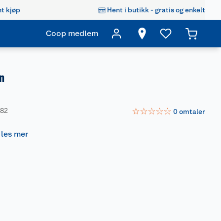
t kjøp
Hent i butikk - gratis og enkelt
Coop medlem
n
☆
☆
☆
☆
☆
382
0
omtaler
-
les mer