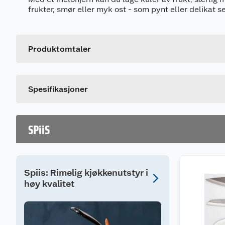
frukter, smør eller myk ost - som pynt eller delikat se
Generelt
Artikkelnummer
Leverandørens artikkelnummer
Produktomtaler
Farge
Dette produktet har ikke fått noen omtale ennå. Hvis d
Spesifikasjoner
SPiiS
Spiis: Rimelig kjøkkenutstyr i
høy kvalitet