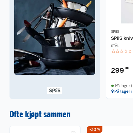
SPiiS
SPiiS kni
STÅL
☆
☆
☆
☆
☆
00
299
På lager 
På lager 
Ofte kjøpt sammen
-30 %