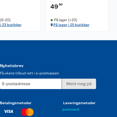
90
49
 (6-20)
På lager (+20)
 i 23 butikker
På lager i 25 butikker
Nyhetsbrev
Få ukens tilbud rett i e-postkassen
E-postadresse
Meld meg på
Betalingsmetoder
Leveringsmetoder