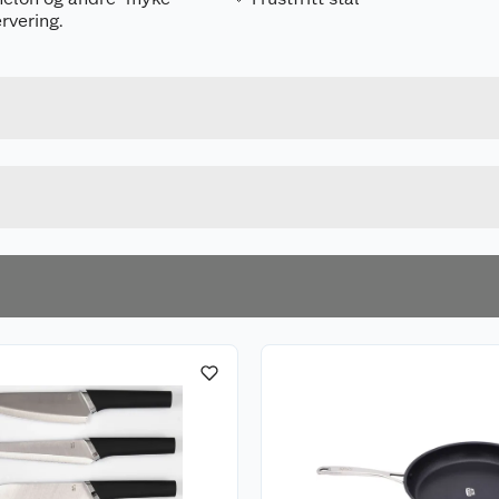
rvering.
Forpakningsmål
7025180608382
Bruttovekt
680275.COOP
Høyde
STÅL
Lengde
u kjøper produktet får du invitasjon til å gi en omtale.
Bredde