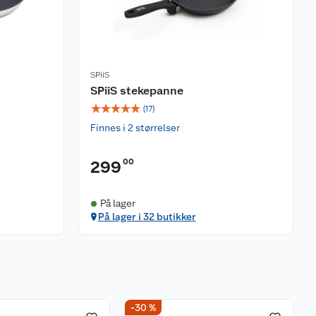
SPiiS
SPiiS stekepanne
☆
☆
☆
☆
☆
(
17
)
Finnes i 2 størrelser
00
299
På lager
På lager i 32 butikker
-30 %