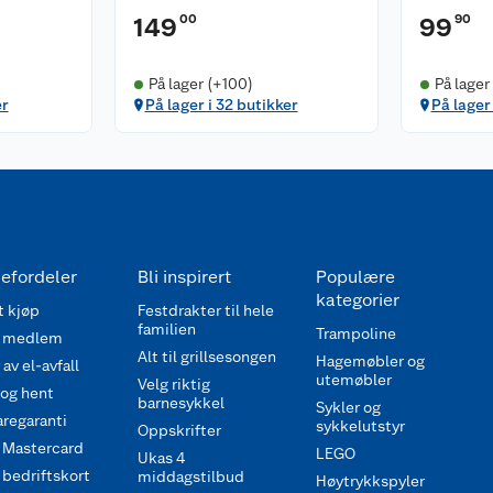
00
90
149
99
På lager (+100)
På lager
er
På lager i 32 butikker
På lager
efordeler
Bli inspirert
Populære
kategorier
 kjøp
Festdrakter til hele
familien
Trampoline
 medlem
Alt til grillsesongen
Hagemøbler og
av el-avfall
utemøbler
Velg riktig
 og hent
barnesykkel
Sykler og
regaranti
sykkelutstyr
Oppskrifter
 Mastercard
LEGO
Ukas 4
bedriftskort
middagstilbud
Høytrykkspyler