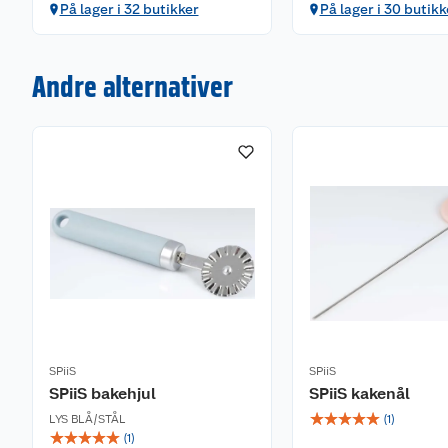
På lager i 32 butikker
På lager i 30 butikk
Andre alternativer
SPiiS
SPiiS
SPiiS bakehjul
SPiiS kakenål
☆
☆
☆
☆
☆
LYS BLÅ/STÅL
(
1
)
☆
☆
☆
☆
☆
(
1
)