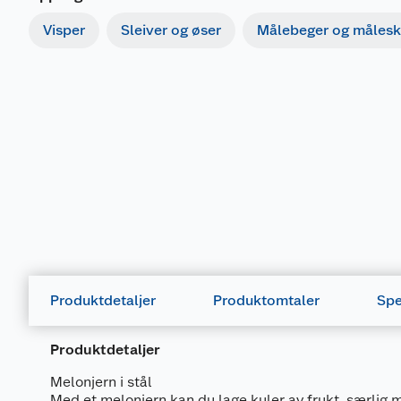
Visper
Sleiver og øser
Målebeger og målesk
Produktdetaljer
Produktomtaler
Spe
Produktdetaljer
Melonjern i stål
Med et melonjern kan du lage kuler av frukt, særlig 