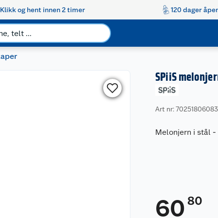
Klikk og hent innen 2 timer
120 dager åpen
kaper
SPiiS melonjer
Art nr: 7025180608
Melonjern i stål
80
60