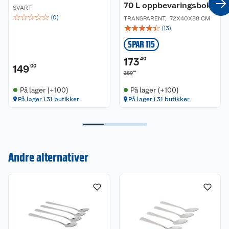
70 L oppbevaringsboks
SVART
☆
☆
☆
☆
☆
(
0
)
TRANSPARENT
,
72X40X38 CM
☆
☆
☆
☆
☆
(
13
)
SPAR 115
173
40
149
00
00
289
På lager (+100)
På lager (+100)
På lager i 31 butikker
På lager i 31 butikker
Kundeservice
Andre alternativer
Om oss
Kontakt oss
Nyheter
Angre- og returrett
Våre butikker
Reklamasjon og garanti