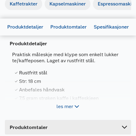
Kaffetrakter
Kapselmaskiner
Espressomaskin
Produktdetaljer
Produktomtaler
Spesifikasjoner
Produktdetaljer
Generelt
Praktisk måleskje med klype som enkelt lukker
Artikkelnummer
7025180714328
te/kaffeposen. Laget av rustfritt stål.
Leverandørens artikkelnummer
686851.COOP
Rustfritt stål
Størrelse
17.5 X 3.8 X 2.4 CM
Str: 18 cm
Anbefales håndvask
Farge
GRÅ
7,5 gram strøken kaffe i kaffeskjeen
Forpakningsmål
les mer
Bruttovekt
0.06 kg
Mål opp riktig mengde kaffe eller bruk den til å
Høyde
3 cm
lage fruktterninger.
Produktomtaler
Det går 7,5 gram strøken kaffe i hver kaffeskje.
Lengde
22.5 cm