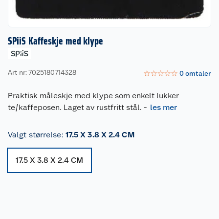
SPiiS Kaffeskje med klype
Art nr: 7025180714328
☆
☆
☆
☆
☆
0
omtaler
Praktisk måleskje med klype som enkelt lukker
te/kaffeposen. Laget av rustfritt stål.
-
les mer
Valgt størrelse
:
17.5 X 3.8 X 2.4 CM
17.5 X 3.8 X 2.4 CM