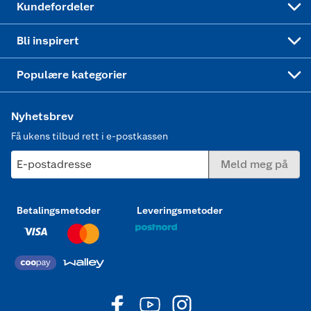
Kundefordeler
Mer inspirasjon
Symaskin
Bli inspirert
Joggesko dame
Populære kategorier
Nyhetsbrev
Få ukens tilbud rett i e-postkassen
E-postadresse
Meld meg på
Betalingsmetoder
Leveringsmetoder