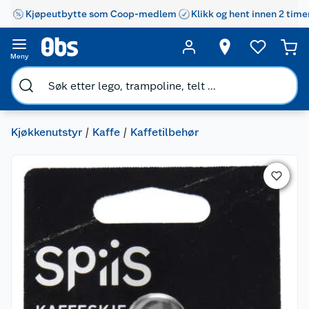
Kjøpeutbytte som Coop-medlem
Klikk og hent innen 2 time
Meny
Kjøkkenutstyr
Kaffe
Kaffetilbehør