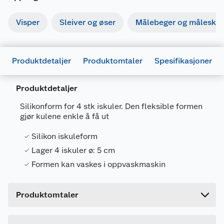
Visper
Sleiver og øser
Målebeger og måleskje
Produktdetaljer
Produktomtaler
Spesifikasjoner
Generelt
Produktdetaljer
Artikkelnummer
7025180714823
Silikonform for 4 stk iskuler. Den fleksible formen
gjør kulene enkle å få ut
Leverandørens artikkelnummer
49366.COOP
Farge
LYS BLÅ
Silikon iskuleform
Lager 4 iskuler ø: 5 cm
Forpakningsmål
Formen kan vaskes i oppvaskmaskin
Bruttovekt
0.14 kg
Høyde
12.6 cm
Produktomtaler
Lengde
14.6 cm
Bredde
5.4 cm