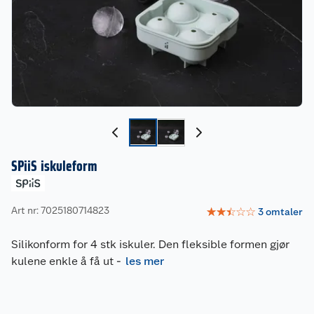
SPiiS iskuleform
Art nr: 7025180714823
☆
☆
☆
☆
☆
3
omtaler
Silikonform for 4 stk iskuler. Den fleksible formen gjør
kulene enkle å få ut
-
les mer