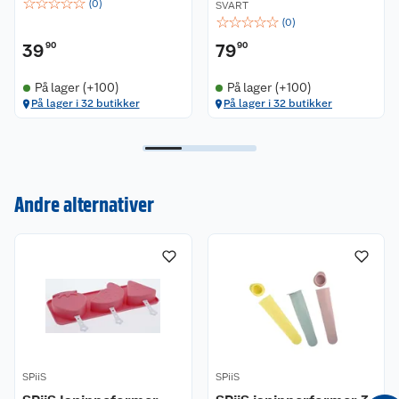
☆
☆
☆
☆
☆
(
0
)
SVART
☆
☆
☆
☆
☆
(
0
)
39
90
79
90
På lager (+100)
På lager (+100)
På lager i 32 butikker
På lager i 32 butikker
Andre alternativer
Kundeservice
Om oss
Kontakt oss
Nyheter
Angre- og returrett
Våre butikker
Reklamasjon og garanti
SPiiS
SPiiS
Våre merkevarer
Ofte stilte spørsmål