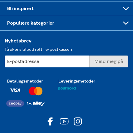
Mer inspirasjon
Symaskin
Bli inspirert
Joggesko dame
Populære kategorier
Nyhetsbrev
Få ukens tilbud rett i e-postkassen
E-postadresse
Meld meg på
Betalingsmetoder
Leveringsmetoder