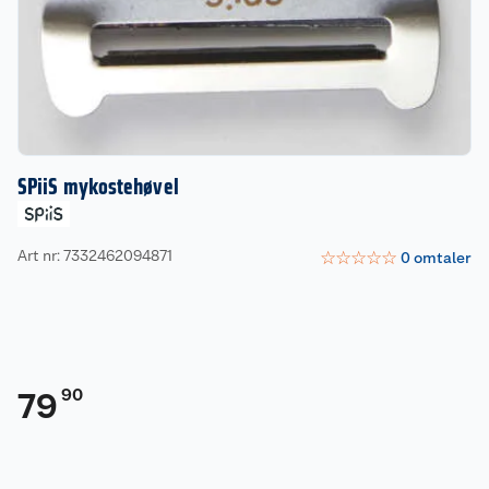
SPiiS mykostehøvel
Art nr: 7332462094871
☆
☆
☆
☆
☆
0
omtaler
90
79