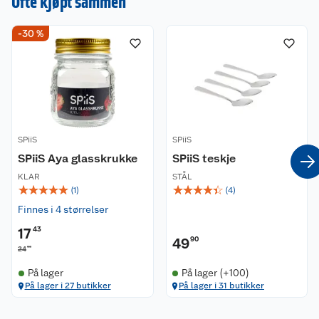
Ofte kjøpt sammen
-30 %
SPiiS
SPiiS
SPiiS Aya glasskrukke
SPiiS teskje
KLAR
STÅL
☆
☆
☆
☆
☆
☆
☆
☆
☆
☆
(
1
)
(
4
)
Finnes i 4 størrelser
17
43
49
90
90
24
På lager
På lager (+100)
På lager i 27 butikker
På lager i 31 butikker