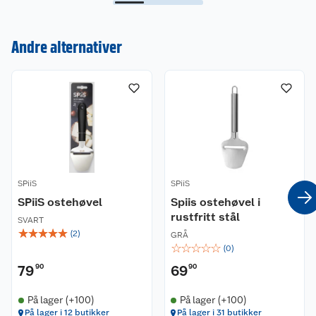
Kundeservice
Andre alternativer
Om oss
Kontakt oss
Nyheter
Angre- og returrett
Våre butikker
Reklamasjon og garanti
Våre merkevarer
Ofte stilte spørsmål
SPiiS
SPiiS
Coop kjeder
Betalingsalternativer
SPiiS ostehøvel
Spiis ostehøvel i
rustfritt stål
Ledige stillinger
Leveringsalternativer
SVART
Åpent kjøp
☆
☆
☆
☆
☆
(
2
)
GRÅ
☆
☆
☆
☆
☆
(
0
)
Bærekraft
Pakkesporing
Coop medlem
79
90
69
90
Sikkerhetsdatablad
Sikkerhetsdatablad
Retur av el-avfall
Trampoline
På lager (+100)
På lager (+100)
På lager i 12 butikker
På lager i 31 butikker