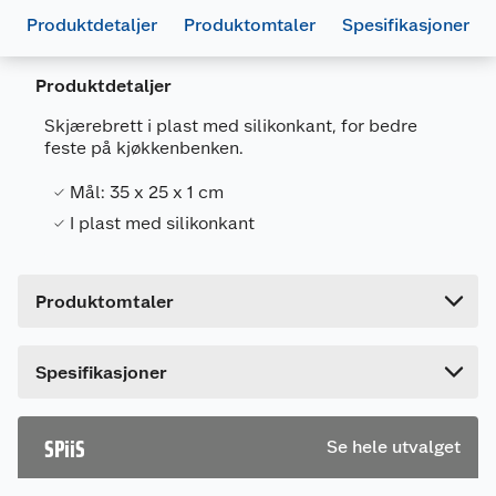
Produktdetaljer
Produktomtaler
Spesifikasjoner
Generelt
Produktdetaljer
Artikkelnummer
7025180609044
Skjærebrett i plast med silikonkant, for bedre
Leverandørens artikkelnummer
91721-20NO
feste på kjøkkenbenken.
Farge
SVART/TURKIS
Mål: 35 x 25 x 1 cm
Forpakningsmål
I plast med silikonkant
Bruttovekt
0.73 kg
Høyde
1 cm
Produktomtaler
Lengde
34.5 cm
Bredde
24.7 cm
Dette produktet har ikke fått noen omtale ennå.
Spesifikasjoner
Hvis du kjøper produktet får du invitasjon til å gi
en omtale.
SPiiS
Se hele utvalget