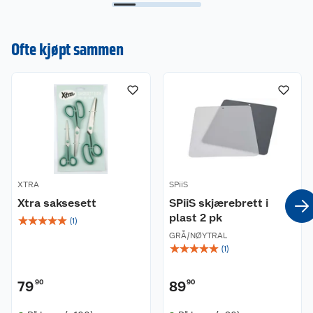
Ofte kjøpt sammen
XTRA
SPiiS
Xtra saksesett
SPiiS skjærebrett i
plast 2 pk
☆
☆
☆
☆
☆
(
1
)
GRÅ/NØYTRAL
☆
☆
☆
☆
☆
(
1
)
79
90
89
90