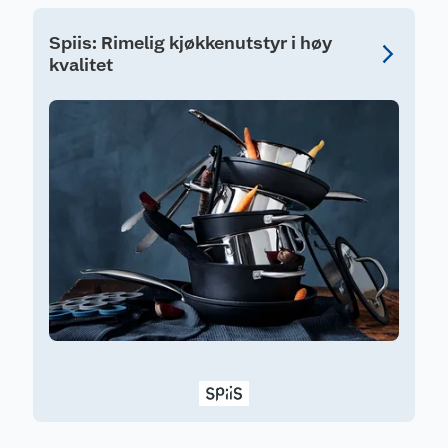
Spiis: Rimelig kjøkkenutstyr i høy
kvalitet
S
F