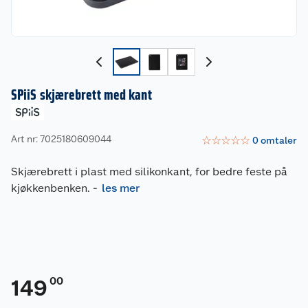
SPiiS skjærebrett med kant
Art nr: 7025180609044
☆
☆
☆
☆
☆
0
omtaler
Skjærebrett i plast med silikonkant, for bedre feste på
kjøkkenbenken.
-
les mer
00
149