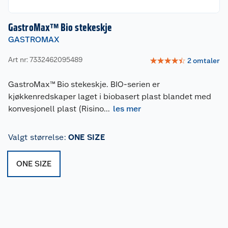
GastroMax™ Bio stekeskje
GASTROMAX
Art nr: 7332462095489
☆
☆
☆
☆
☆
2
omtaler
GastroMax™ Bio stekeskje. BIO-serien er
kjøkkenredskaper laget i biobasert plast blandet med
konvesjonell plast (Risino
...
les mer
Valgt størrelse
:
ONE SIZE
ONE SIZE