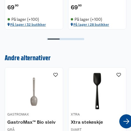
69
90
69
90
På lager (+100)
På lager (+100)
På lager i 32 butikker
På lager i 28 butikker
Kundeservice
Andre alternativer
Om oss
Kontakt oss
Nyheter
Angre- og returrett
Våre butikker
Reklamasjon og garanti
Våre merkevarer
Ofte stilte spørsmål
GASTROMAX
XTRA
Coop kjeder
Betalingsalternativer
GastroMax™ Bio sleiv
Xtra stekeskje
GRÅ
SVART