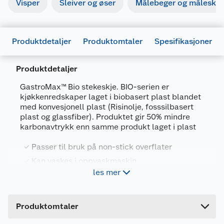
Visper
Sleiver og øser
Målebeger og måleskje
Produktdetaljer
Produktomtaler
Spesifikasjoner
Produktdetaljer
Generelt
GastroMax™ Bio stekeskje. BIO-serien er
Artikkelnummer
7332462095489
kjøkkenredskaper laget i biobasert plast blandet
med konvesjonell plast (Risinolje, fosssilbasert
Leverandørens artikkelnummer
7611-15101
plast og glassfiber). Produktet gir 50% mindre
karbonavtrykk enn samme produkt laget i plast
Størrelse
ONE SIZE
Farge
GRÅ
Passer til bruk på non-stick overflater
Kan vaskes i oppvaskmaskin
Forpakningsmål
les mer
Gir mindre enn 50% karbonavtrykk
Bruttovekt
0.04 kg
sammenlignet med samme produkt
produsert i plast
Høyde
4 cm
Produktomtaler
Produsert i Sverige
Lengde
35 cm