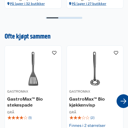
På lager i 32 butikker
På lager i 27 butikker
Ofte kjøpt sammen
GASTROMAX
GASTROMAX
GastroMax™ Bio
GastroMax™ Bio
stekespade
kjøkkenvisp
GRÅ
GRÅ
☆
☆
☆
☆
☆
☆
☆
☆
☆
☆
(
1
)
(
2
)
Finnes i 2 størrelser