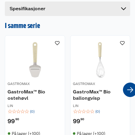
Bredde
7 cm
Kombinerer den rake og runde fronten på en
Spesifikasjoner
stekespade med mulighet å ta opp maten som en
skje. Utmerket for å steke kjøttdeig ettersom
I samme serie
fronten kan brukes for å hakke kjøttdeigen i
mindre biter. Passer til bruk på non-stick
overflater. Laget av bio-basert plast, glassfiber
og amidplast. Produktet gir 50% mindre
karbonavtrykk enn tradisjonelle plastredskaper.
GASTROMAX
GASTROMAX
GastroMax™ Bio
GastroMax™ Bio
ostehøvl
ballongvisp
LIN
LIN
☆
☆
☆
☆
☆
☆
☆
☆
☆
☆
(
0
)
(
0
)
99
90
99
90
På lager (+100)
På lager (+100)