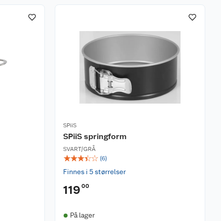
SPiiS
SPiiS springform
SVART/GRÅ
☆
☆
☆
☆
☆
(
6
)
Finnes i 5 størrelser
00
119
På lager