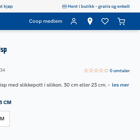
t kjøp
Hent i butikk - gratis og enkelt
Coop medlem
isp
☆
☆
☆
☆
☆
034
0
omtaler
isp med slikkepott i silikon. 30 cm eller 23 cm.
-
les mer
3 CM
CM