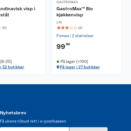
GASTROMAX
andinavisk visp i
GastroMax™ Bio
 stål
kjøkkenvisp
LIN
☆
☆
☆
☆
☆
☆
(
0
)
(
2
)
Finnes i 2 størrelser
90
99
 (6-20)
På lager (+100)
 i 32 butikker
På lager i 27 butikker
Nyhetsbrev
Få ukens tilbud rett i e-postkassen