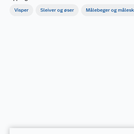
Visper
Sleiver og øser
Målebeger og målesk