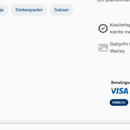
ditt postnumme
je
Stekespader
Sakser
Kvalitets
kjente m
Gebyrfri
Walley
Betaling