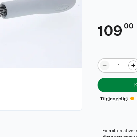
00
109
K
Tilgjengelig
:
Finn alternativer 