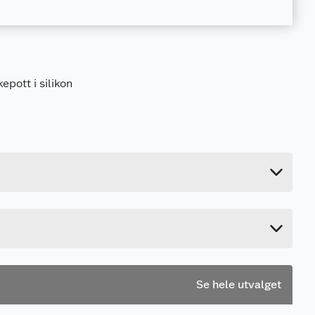
epott i silikon
0.091 kg
6 cm
31 cm
7.4 cm
Se hele utvalget