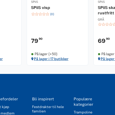
SPiiS
SPiiS
SPiiS visp
SPiiS sk
rustfritt
☆
☆
☆
☆
☆
(
0
)
GRÅ
☆
☆
☆
☆
90
90
79
69
På lager (+50)
På lager
er
På lager i 17 butikker
På lager
efordeler
Bli inspirert
Populære
kategorier
 kjøp
Festdrakter til hele
familien
Trampoline
 medlem