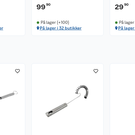
90
90
99
29
På lager (+100)
På lager
er
På lager i 32 butikker
På lager