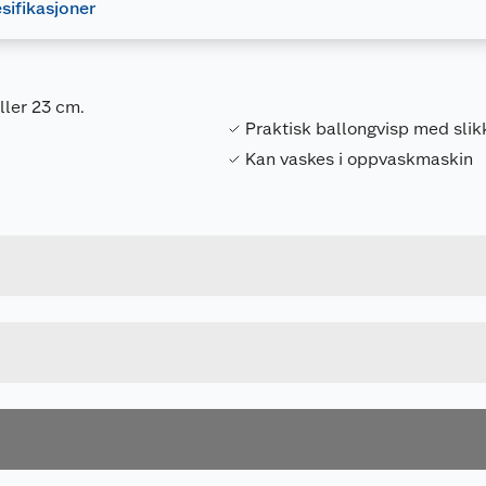
sifikasjoner
ller 23 cm.
Praktisk ballongvisp med slikk
Kan vaskes i oppvaskmaskin
Forpakningsmål
7025180642034
Bruttovekt
49182.COOP
Høyde
23 CM
Lengde
u kjøper produktet får du invitasjon til å gi en omtale.
Bredde