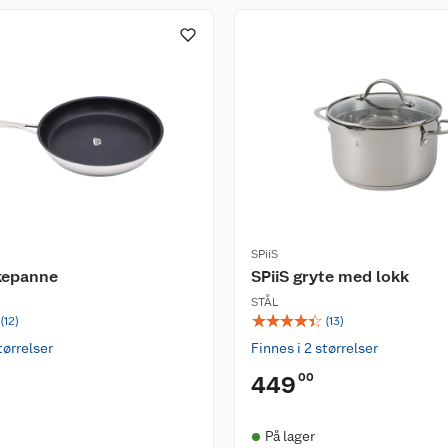
SPiiS
ekepanne
SPiiS gryte med lokk
STÅL
☆
☆
☆
☆
☆
(
12
)
(
13
)
tørrelser
Finnes i 2 størrelser
00
449
På lager