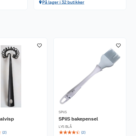
På lager i 32 butikker
SPiiS
ralvisp
SPiiS bakepensel
LYS BLÅ
☆
☆
☆
☆
☆
☆
(
2
)
(
2
)