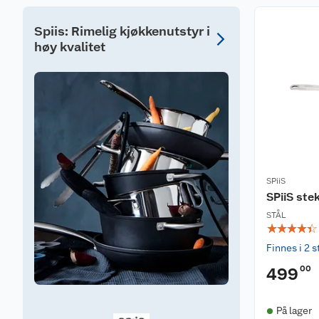
Spiis: Rimelig kjøkkenutstyr i
høy kvalitet
SPiiS
SPiiS st
STÅL
☆
☆
☆
☆
☆
Finnes i 2 s
00
499
På lager