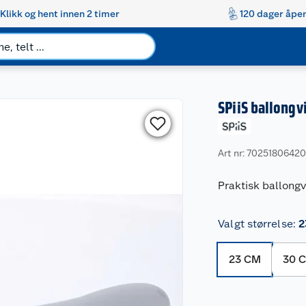
Klikk og hent innen 2 timer
120 dager åpen
SPiiS ballongv
Art nr: 7025180642
Praktisk ballongv
Valgt størrelse
:
2
23 CM
30 