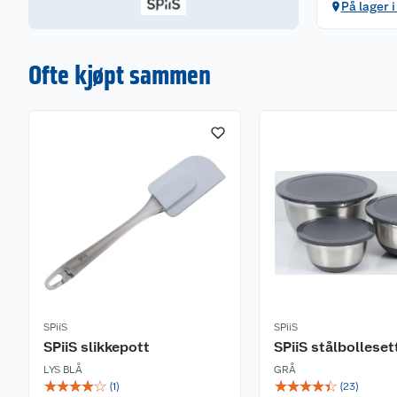
På lager i
Ofte kjøpt sammen
SPiiS
SPiiS
SPiiS slikkepott
SPiiS stålbolleset
LYS BLÅ
GRÅ
☆
☆
☆
☆
☆
☆
☆
☆
☆
☆
(
1
)
(
23
)