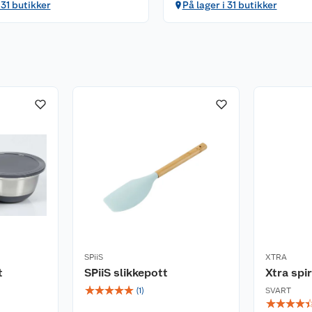
 31 butikker
På lager i 31 butikker
SPiiS
XTRA
t
SPiiS slikkepott
Xtra spi
☆
☆
☆
☆
☆
(
1
)
SVART
☆
☆
☆
☆