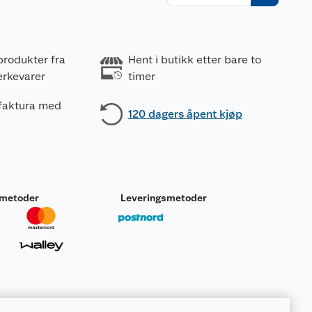
r
produkter fra
Hent i butikk etter bare to
erkevarer
timer
 faktura med
120 dagers åpent kjøp
smetoder
Leveringsmetoder