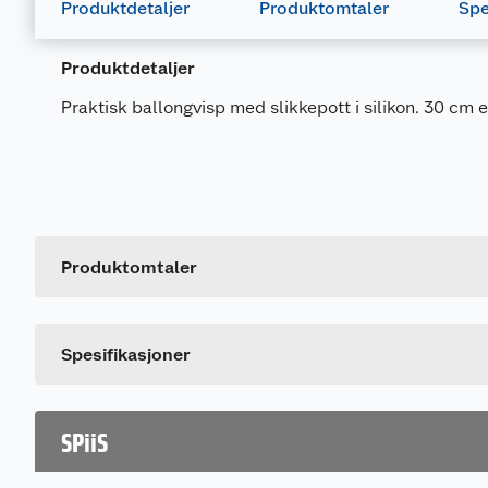
Produktdetaljer
Produktomtaler
Spe
Produktdetaljer
Praktisk ballongvisp med slikkepott i silikon. 30 cm e
Generelt
Artikkelnummer
Leverandørens artikkelnummer
Produktomtaler
Størrelse
Dette produktet har ikke fått noen omtale ennå. Hvis d
Spesifikasjoner
SPiiS