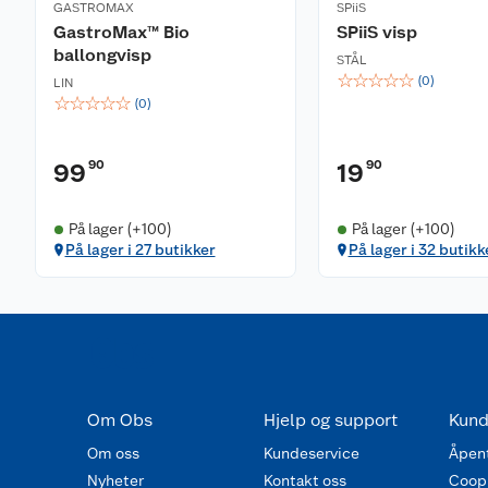
GASTROMAX
SPiiS
GastroMax™ Bio
SPiiS visp
ballongvisp
STÅL
☆
☆
☆
☆
☆
(
0
)
LIN
☆
☆
☆
☆
☆
(
0
)
90
90
99
19
På lager (+100)
På lager (+100)
På lager i 27 butikker
På lager i 32 butikk
Om Obs
Hjelp og support
Kund
Om oss
Kundeservice
Åpent
Nyheter
Kontakt oss
Coop