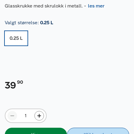
Glasskrukke med skrulokk i metall.
-
les mer
Valgt størrelse
:
0.25 L
0.25 L
90
39