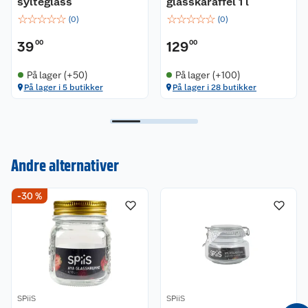
sylteglass
glasskaraffel 1 l
☆
☆
☆
☆
☆
☆
☆
☆
☆
☆
(
0
)
(
0
)
39
00
129
00
På lager (+50)
På lager (+100)
På lager i 5 butikker
På lager i 28 butikker
Kundeservice
Andre alternativer
Om oss
Kontakt oss
-30 %
Nyheter
Angre- og returrett
Våre butikker
Reklamasjon og garanti
Våre merkevarer
Ofte stilte spørsmål
SPiiS
SPiiS