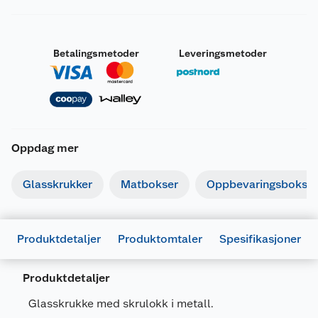
Betalingsmetoder
Leveringsmetoder
Oppdag mer
Glasskrukker
Matbokser
Oppbevaringsbokser
Generelt
Artikkelnummer
8004360020656
Produktdetaljer
Produktomtaler
Spesifikasjoner
Leverandørens
357750MDE121990
artikkelnummer
Produktdetaljer
Størrelse
0.25 L
Glasskrukke med skrulokk i metall.