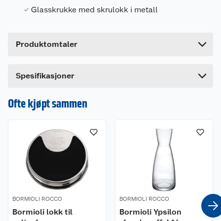
Forpakningsmål
Glasskrukke med skrulokk i metall
Bruttovekt
0.26 kg
Høyde
9.3 cm
Produktomtaler
Lengde
8.6 cm
Bredde
8.6 cm
Spesifikasjoner
Ofte kjøpt sammen
BORMIOLI ROCCO
BORMIOLI ROCCO
Bormioli lokk til
Bormioli Ypsilon