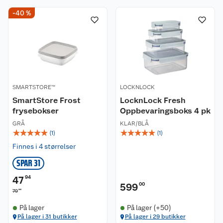
-40 %
SMARTSTORE™
LOCKNLOCK
SmartStore Frost
LocknLock Fresh
frysebokser
Oppbevaringsboks 4 pk
GRÅ
KLAR/BLÅ
☆
☆
☆
☆
☆
☆
☆
☆
☆
☆
(
1
)
(
1
)
Finnes i 4 størrelser
SPAR 31
47
94
599
00
90
79
På lager
På lager (+50)
På lager i 31 butikker
På lager i 29 butikker