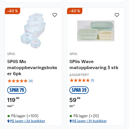
-40 %
-40 %
SPiiS
SPiiS
SPiiS Mo
SPiis Wave
matoppbevaringsboks
matoppbevaring 3 stk
er 6pk
ASSORTERT
☆
☆
☆
☆
☆
☆
☆
☆
☆
☆
(
1
)
(
4
)
SPAR 79
SPAR 39
119
40
59
94
00
90
199
99
På lager (+100)
På lager (+20)
På lager i 32 butikker
På lager i 31 butikker