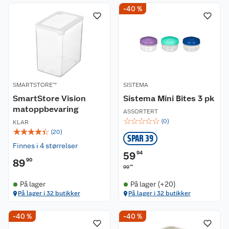
-40 %
SMARTSTORE™
SISTEMA
SmartStore Vision
Sistema Mini Bites 3 pk
matoppbevaring
ASSORTERT
☆
☆
☆
☆
☆
(
0
)
KLAR
☆
☆
☆
☆
☆
(
20
)
SPAR 39
Finnes i 4 størrelser
59
94
89
90
90
99
På lager
På lager (+20)
På lager i 32 butikker
På lager i 32 butikker
-40 %
-40 %