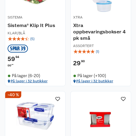
SISTEMA
XTRA
Sistema® Klip It Plus
Xtra
oppbevaringsbokser 4
KLAR/BLÅ
pk små
☆
☆
☆
☆
☆
(
5
)
ASSORTERT
SPAR 39
☆
☆
☆
☆
☆
(
1
)
59
94
29
90
90
99
På lager (6-20)
På lager (+100)
På lager i 32 butikker
På lager i 32 butikker
Kundeservice
-40 %
Om oss
Kontakt oss
Nyheter
Angre- og returrett
Våre butikker
Reklamasjon og garanti