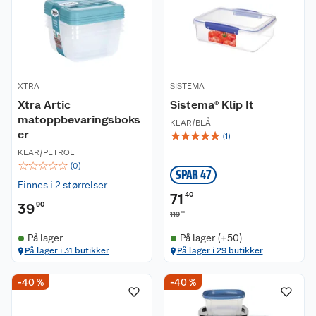
XTRA
SISTEMA
Xtra Artic
Sistema® Klip It
matoppbevaringsboks
KLAR/BLÅ
er
☆
☆
☆
☆
☆
(
1
)
KLAR/PETROL
☆
☆
☆
☆
☆
(
0
)
SPAR 47
Finnes i 2 størrelser
71
40
39
90
00
119
På lager
På lager (+50)
På lager i 31 butikker
På lager i 29 butikker
-40 %
-40 %