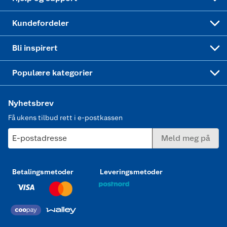
Min kake
Ukas 4 middagstilbud
Klær
Kundefordeler
Mer inspirasjon
Symaskin
Bli inspirert
Joggesko dame
Populære kategorier
Nyhetsbrev
Få ukens tilbud rett i e-postkassen
E-postadresse
Meld meg på
Betalingsmetoder
Leveringsmetoder