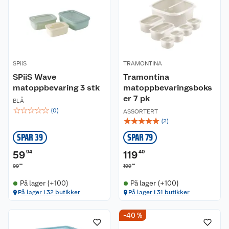
SPiiS
TRAMONTINA
SPiiS Wave
Tramontina
matoppbevaring 3 stk
matoppbevaringsboks
er 7 pk
BLÅ
☆
☆
☆
☆
☆
(
0
)
ASSORTERT
☆
☆
☆
☆
☆
(
2
)
SPAR 39
SPAR 79
59
94
119
40
90
00
99
199
På lager (+100)
På lager (+100)
På lager i 32 butikker
På lager i 31 butikker
-40 %