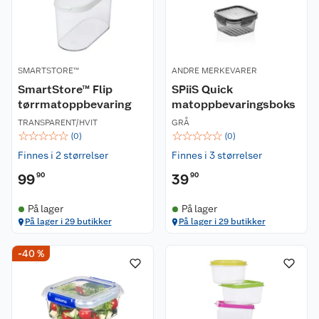
SMARTSTORE™
ANDRE MERKEVARER
SmartStore™ Flip
SPiiS Quick
tørrmatoppbevaring
matoppbevaringsboks
TRANSPARENT/HVIT
GRÅ
☆
☆
☆
☆
☆
☆
☆
☆
☆
☆
(
0
)
(
0
)
Finnes i 2 størrelser
Finnes i 3 størrelser
99
90
39
90
På lager
På lager
På lager i 29 butikker
På lager i 29 butikker
-40 %