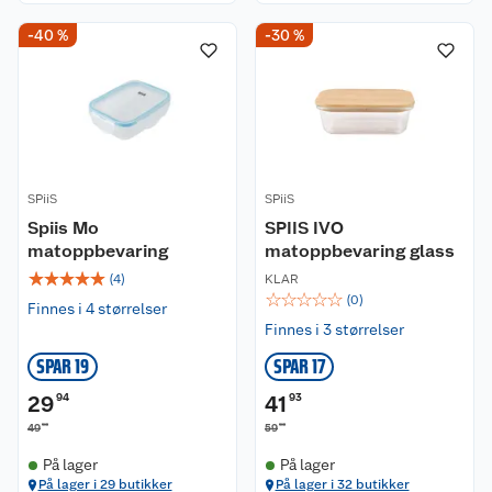
-40 %
-30 %
SPiiS
SPiiS
Spiis Mo
SPIIS IVO
matoppbevaring
matoppbevaring glass
☆
☆
☆
☆
☆
(
4
)
KLAR
☆
☆
☆
☆
☆
(
0
)
Finnes i 4 størrelser
Finnes i 3 størrelser
SPAR 19
SPAR 17
29
94
41
93
90
90
49
59
På lager
På lager
På lager i 29 butikker
På lager i 32 butikker