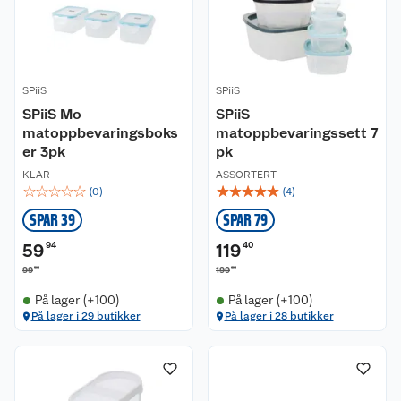
SPiiS
SPiiS
SPiiS Mo
SPiiS
matoppbevaringsboks
matoppbevaringssett 7
er 3pk
pk
KLAR
ASSORTERT
☆
☆
☆
☆
☆
☆
☆
☆
☆
☆
(
0
)
(
4
)
SPAR 39
SPAR 79
59
94
119
40
90
00
99
199
På lager (+100)
På lager (+100)
På lager i 29 butikker
På lager i 28 butikker