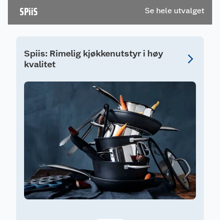
SPiiS
Se hele utvalget
Spiis: Rimelig kjøkkenutstyr i høy
kvalitet
S
S