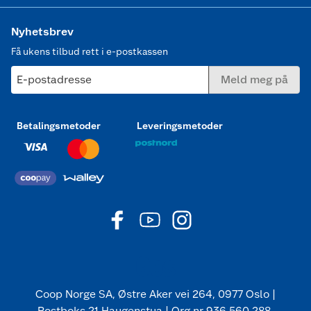
Nyhetsbrev
Få ukens tilbud rett i e-postkassen
E-postadresse
Meld meg på
Betalingsmetoder
Leveringsmetoder
Coop Norge SA, Østre Aker vei 264, 0977 Oslo |
Postboks 21 Haugenstua | Org nr 936 560 288.