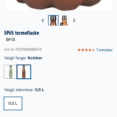
SPiiS termoflaske
Art nr: 7025180685673
☆
☆
☆
☆
☆
7
omtaler
Valgt farge
:
Kobber
Valgt størrelse
:
0.5 L
0.5 L