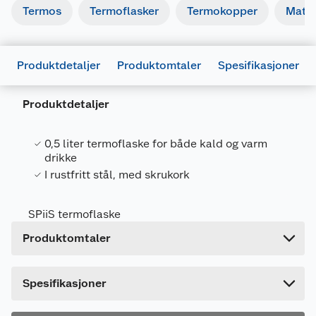
Termos
Termoflasker
Termokopper
Matt
Generelt
Produktdetaljer
Artikkelnummer
Produktomtaler
7025180685673
Spesifikasjoner
Leverandørens
10016403-
Produktdetaljer
artikkelnummer
BRONZE
Størrelse
0.5 L
0,5 liter termoflaske for både kald og varm
Farge
KOBBER
drikke
I rustfritt stål, med skrukork
Forpakningsmål
Bruttovekt
0.3 kg
SPiiS termoflaske
Høyde
7.5 cm
Produktomtaler
Lengde
27.5 cm
Bredde
7.5 cm
Spesifikasjoner