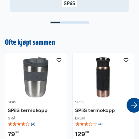
Ofte kjøpt sammen
SPiiS
SPiiS
SPiiS termokopp
SPiiS termokopp
GRÅ
BRUN
☆
☆
☆
☆
☆
☆
☆
☆
☆
☆
(
4
)
(
4
)
79
90
129
00