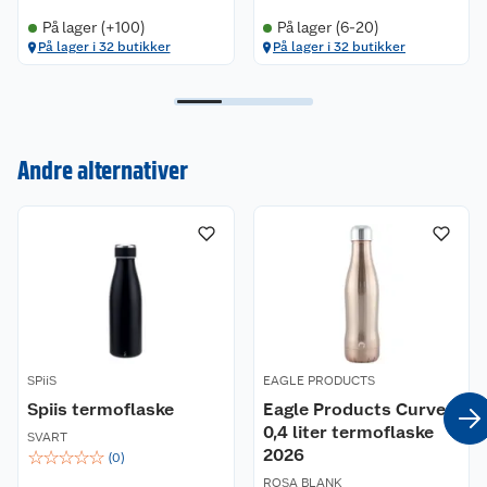
På lager (+100)
På lager (6-20)
På lager i 32 butikker
På lager i 32 butikker
Kundeservice
Andre alternativer
Om oss
Kontakt oss
Nyheter
Angre- og returrett
Våre butikker
Reklamasjon og garanti
Våre merkevarer
Ofte stilte spørsmål
SPiiS
EAGLE PRODUCTS
Spiis termoflaske
Eagle Products Curve
Coop kjeder
Betalingsalternativer
0,4 liter termoflaske
SVART
2026
☆
☆
☆
☆
☆
(
0
)
Ledige stillinger
Leveringsalternativer
Åpent kjøp
ROSA BLANK