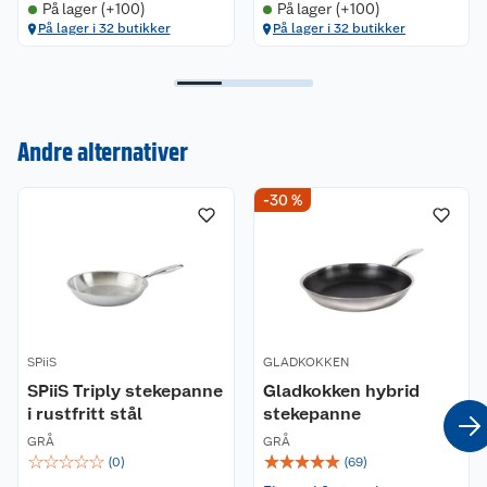
På lager (+100)
På lager (+100)
Kan brukes på alle type koketopper, inkludert
På lager i 32 butikker
På lager i 32 butikker
induksjon, gass, keramikk og elektrisk.
Andre alternativer
Kundeservice
-30 %
Om oss
Kontakt oss
Nyheter
Angre- og returrett
Våre butikker
Reklamasjon og garanti
SPiiS
GLADKOKKEN
SPiiS Triply stekepanne
Gladkokken hybrid
Våre merkevarer
Ofte stilte spørsmål
i rustfritt stål
stekepanne
GRÅ
GRÅ
Coop kjeder
Betalingsalternativer
☆
☆
☆
☆
☆
☆
☆
☆
☆
☆
(
0
)
(
69
)