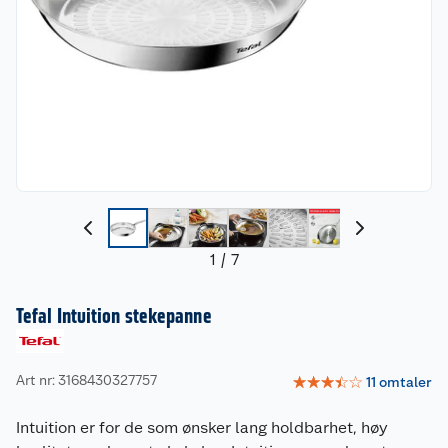
1
/
7
Tefal Intuition stekepanne
Art nr: 3168430327757
☆
☆
☆
☆
☆
11
omtaler
Intuition er for de som ønsker lang holdbarhet, høy