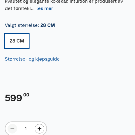
kvalitet og elegante kokekar. Intuition er produsert av
det førstekl
...
les mer
Valgt størrelse
:
28 CM
28 CM
Størrelse- og kjøpsguide
00
599