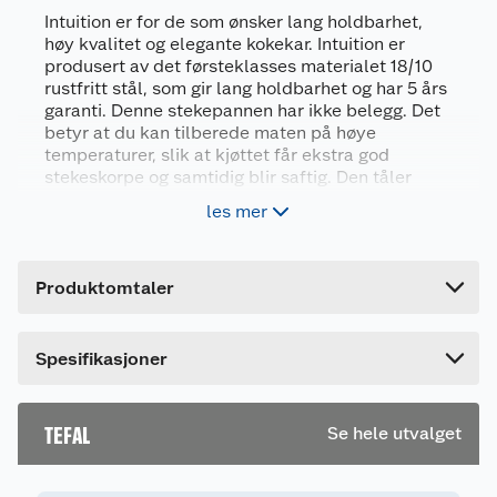
Generelt
Intuition er for de som ønsker lang holdbarhet,
Artikkelnummer
3168430327757
høy kvalitet og elegante kokekar. Intuition er
produsert av det førsteklasses materialet 18/10
Leverandørens artikkelnummer
2100123107
rustfritt stål, som gir lang holdbarhet og har 5 års
garanti. Denne stekepannen har ikke belegg. Det
Størrelse
28 CM
betyr at du kan tilberede maten på høye
Farge
GRÅ
temperaturer, slik at kjøttet får ekstra god
stekeskorpe og samtidig blir saftig. Den tåler
Forpakningsmål
også stekeovn opptil 250 °C, slik at du kan steke
les mer
kjøttet først, og deretter fullføre tilberedningen i
Bruttovekt
1.18 kg
stekeovnen for å få et perfekt resultat. Kan
Høyde
9 cm
brukes på alle platetopper, inkludert induksjon.
Produktomtaler
Lengde
48 cm
Rustfritt stål uten belegg
Bredde
30 cm
Passer for alle koketopper, inkludert
Spesifikasjoner
induksjon.
Kan vaskes i oppvaskmaskin men håndvask
anbefales
TEFAL
Se hele utvalget
Stekepanne i førsteklasses 18/10 rustfritt stål
uten belegg for å tilberede mat ved høye
temperaturer