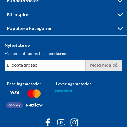
Kundefordeler
Mer inspirasjon
Symaskin
Bli inspirert
Joggesko dame
Populære kategorier
Nyhetsbrev
Få ukens tilbud rett i e-postkassen
E-postadresse
Meld meg på
Betalingsmetoder
Leveringsmetoder