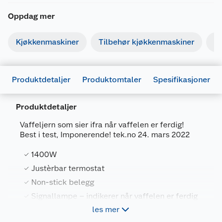
Oppdag mer
Kjøkkenmaskiner
Tilbehør kjøkkenmaskiner
F
Produktdetaljer
Produktomtaler
Spesifikasjoner
Produktdetaljer
Vaffeljern som sier ifra når vaffelen er ferdig!
Best i test, Imponerende! tek.no 24. mars 2022
Generelt
Artikkelnummer
7044876027603
1400W
Leverandørens artikkelnummer
602760
Justèrbar termostat
Non-stick belegg
Farge
STÅL
Signallampe – indikerer når vaffelen er ferdig
Forpakningsmål
les mer
Bruttovekt
3.86 kg