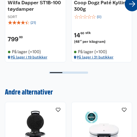
Wilfa Dapper ST1B-100
Coop Dogz Paté Kylling
tøydamper
300g
☆
☆
☆
☆
☆
SORT
(
0
)
☆
☆
☆
☆
☆
(
21
)
stk
14
60
799
00
(
48
per kilogram
)
67
På lager (+100)
På lager (+100)
På lager i 19 butikker
På lager i 31 butikker
Kundeservice
Andre alternativer
Om oss
Kontakt oss
Nyheter
Angre- og returrett
Våre butikker
Reklamasjon og garanti