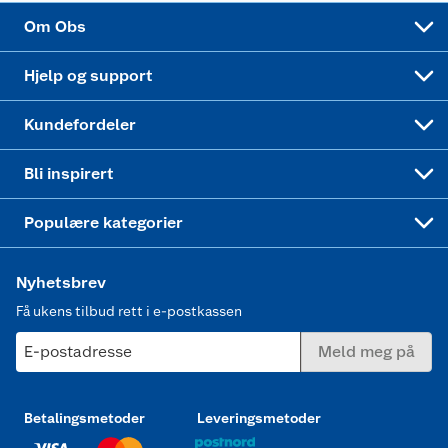
Sponsorvirksomhet
Cookies
Coop Mastercard
Velg riktig barnesykkel
LEGO
Om Obs
Leveringstid
Coop bedriftskort
Oppskrifter
Høytrykkspyler
Hjelp og support
Min kake
Ukas 4 middagstilbud
Klær
Kundefordeler
Mer inspirasjon
Symaskin
Bli inspirert
Joggesko dame
Populære kategorier
Nyhetsbrev
Få ukens tilbud rett i e-postkassen
E-postadresse
Meld meg på
Betalingsmetoder
Leveringsmetoder