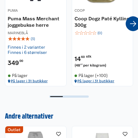
Vaskeanvisning:
PUMA
COOP
Vi anbefaler å vaske produktet før bruk. Vaskes
Puma Mass Merchant
Coop Dogz Paté Kylling
på 40 grader på normalprogram. Buksen bør
joggebukse herre
300g
vaskes på vrangen og med innsiden ut. Vaskes
☆
☆
☆
☆
☆
MARINEBLÅ
med lignende farger og uten skyllemidler. Kan
(
0
)
☆
☆
☆
☆
☆
(
3
)
strykes, men stryk gjerne buksen med innsiden
ut. Krymper maksimalt 5%.
Finnes i 2 varianter
Finnes i 6 størrelser
stk
14
60
349
00
(
48
per kilogram
)
67
På lager
På lager (+100)
På lager i 31 butikker
På lager i 31 butikker
Andre alternativer
Kundeservice
Outlet
Om oss
Kontakt oss