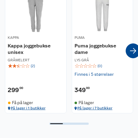
Nyheter
Angre- og returrett
Våre butikker
Reklamasjon og garanti
KAPPA
Våre merkevarer
PUMA
Ofte stilte spørsmål
Kappa joggebukse
Puma joggebukse
unisex
dame
Coop kjeder
Betalingsalternativer
GRÅMELERT
LYS GRÅ
☆
☆
☆
☆
☆
☆
☆
☆
☆
☆
(
2
)
(
0
)
Ledige stillinger
Leveringsalternativer
Åpent kjøp
Finnes i 5 størrelser
Bærekraft
Pakkesporing
Coop medlem
299
00
349
00
Sikkerhetsdatablad
Sikkerhetsdatablad
Retur av el-avfall
Trampoline
Få på lager
På lager
På lager i 1 butikker
På lager i 7 butikker
Samvirkelag
Kjøpsvilkår
Klikk og hent
Festdrakter til hele familien
Hagemøbler og utemøbler
Virksomheten
Personvern
Matvaregaranti
Alt til grillsesongen
Sykler og sykkelutstyr