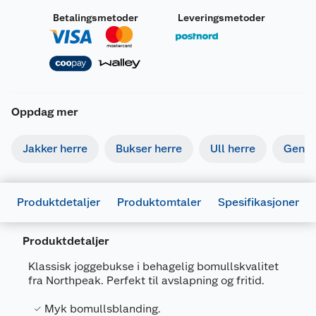
Betalingsmetoder
Leveringsmetoder
Oppdag mer
Jakker herre
Bukser herre
Ull herre
Gense
Produktdetaljer
Produktomtaler
Spesifikasjoner
Produktdetaljer
Generelt
Klassisk joggebukse i behagelig bomullskvalitet
Artikkelnummer
5715350427456
fra Northpeak. Perfekt til avslapning og fritid.
Leverandørens artikkelnummer
CP232901NP
Myk bomullsblanding.