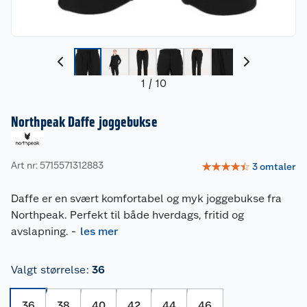
1
/
10
Northpeak Daffe joggebukse
Art nr: 5715571312883
☆
☆
☆
☆
☆
3
omtaler
Daffe er en svært komfortabel og myk joggebukse fra
Northpeak. Perfekt til både hverdags, fritid og
avslapning.
-
les mer
Valgt størrelse
:
36
36
38
40
42
44
46