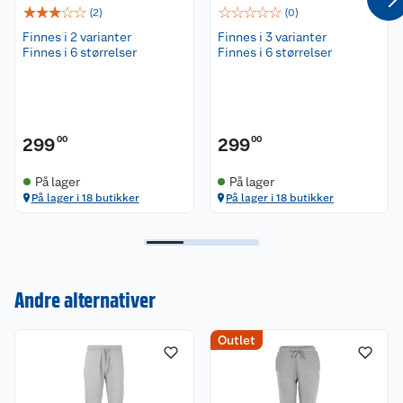
☆
☆
☆
☆
☆
☆
☆
☆
☆
☆
(
2
)
(
0
)
Finnes i 2 varianter
Finnes i 3 varianter
Finnes i 6 størrelser
Finnes i 6 størrelser
299
00
299
00
På lager
På lager
På lager i 18 butikker
På lager i 18 butikker
Andre alternativer
Kundeservice
Outlet
Om oss
Kontakt oss
Nyheter
Angre- og returrett