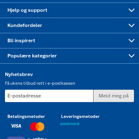
Leveringstid
Coop bedriftskort
Oppskrifter
Høytrykkspyler
Hjelp og support
Min kake
Ukas 4 middagstilbud
Klær
Kundefordeler
Mer inspirasjon
Symaskin
Bli inspirert
Joggesko dame
Populære kategorier
Nyhetsbrev
Få ukens tilbud rett i e-postkassen
E-postadresse
Meld meg på
Betalingsmetoder
Leveringsmetoder