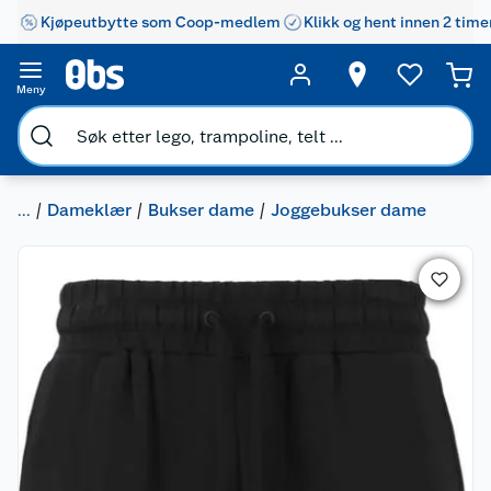
Kjøpeutbytte som Coop-medlem
Klikk og hent innen 2 time
Meny
...
Dameklær
Bukser dame
Joggebukser dame