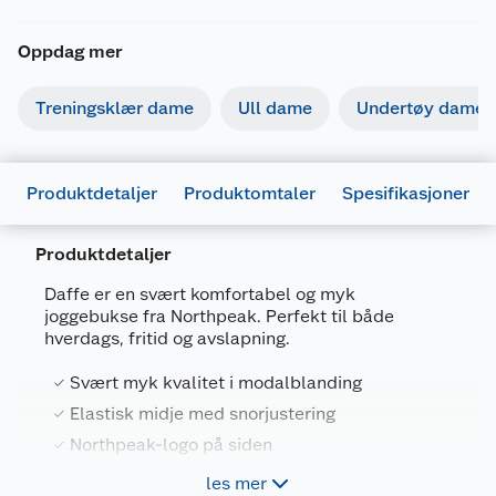
Oppdag mer
Treningsklær dame
Ull dame
Undertøy dame
Produktdetaljer
Produktomtaler
Spesifikasjoner
Produktdetaljer
Generelt
Daffe er en svært komfortabel og myk
Artikkelnummer
5715571312883
joggebukse fra Northpeak. Perfekt til både
hverdags, fritid og avslapning.
Leverandørens artikkelnummer
CP242255NP
Svært myk kvalitet i modalblanding
Størrelse
36
Elastisk midje med snorjustering
Farge
SVART
Northpeak-logo på siden
Forpakningsmål
Perfekt til hverdags, fritid og avslapning
les mer