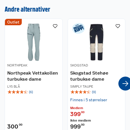
Vaskeanvisning:
Andre alternativer
Kan vaskes på normalprogram og maks 40
grader. Unngå å bruke tøymykner. Må ikke tørkes i
Outlet
Kundeservice
tørketrommel, men lufttørkes. Må ikke blekes.
Om oss
Kontakt oss
Nyheter
Angre- og returrett
Våre butikker
Reklamasjon og garanti
NORTHPEAK
SKOGSTAD
Northpeak Vettakollen
Skogstad Stehøe
Våre merkevarer
Ofte stilte spørsmål
turbukse dame
turbukse dame
LYS BLÅ
SIMPLY TAUPE
☆
☆
☆
☆
☆
☆
☆
☆
☆
☆
Coop kjeder
Betalingsalternativer
(
6
)
(
9
)
Finnes i 5 størrelser
Ledige stillinger
Leveringsalternativer
Åpent kjøp
Medlem
399
00
Bærekraft
Pakkesporing
Coop medlem
Ikke medlem
300
00
999
00