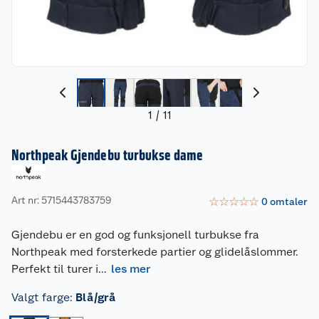
1
/
11
Northpeak Gjendebu turbukse dame
Art nr: 5715443783759
☆
☆
☆
☆
☆
0
omtaler
Gjendebu er en god og funksjonell turbukse fra
Northpeak med forsterkede partier og glidelåslommer.
Perfekt til turer i
...
les mer
Valgt farge
:
Blå/grå