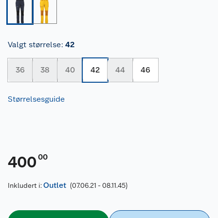
Valgt størrelse
:
42
36
38
40
42
44
46
Størrelsesguide
00
400
Outlet
Inkludert i:
(07.06.21 - 08.11.45)