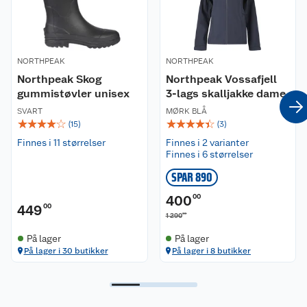
oppbevaring av verdisaker.
Buksen passer godt til en aktiv livsstil og er
perfekt for deg som går mye turer i all slags
NORTHPEAK
NORTHPEAK
terreng.
Northpeak Skog
Northpeak Vossafjell
gummistøvler unisex
3-lags skalljakke dame
Egenskaper og funksjoner:
• Slitesterkt materiale
SVART
MØRK BLÅ
☆
☆
☆
☆
☆
☆
☆
☆
☆
☆
• Forsterkninger på knær og bak
(
15
)
(
3
)
• Ventilasjonsglidelås i siden
Finnes i 11 størrelser
Finnes i 2 varianter
• Borrelåsjustering i livet
Finnes i 6 størrelser
• Delvis elastisk benavslutning
SPAR 890
• Justerbar benvidde
• Romslige sidelommer
400
00
• Glidelåslomme på låret
449
00
00
1 290
Materiale:
På lager
På lager
65% polyester og 35% bomull
På lager i 30 butikker
På lager i 8 butikker
Passform:
Justerbar passform. Normal i størrelsen.