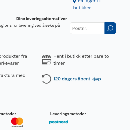
På lager i 1
butikker
Dine leveringsalternativer
og pris for levering ved å søke på
r
produkter fra
Hent i butikk etter bare to
erkevarer
timer
 faktura med
120 dagers åpent kjøp
smetoder
Leveringsmetoder