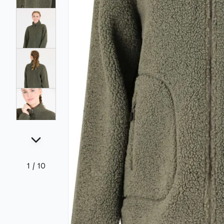
1
/
10