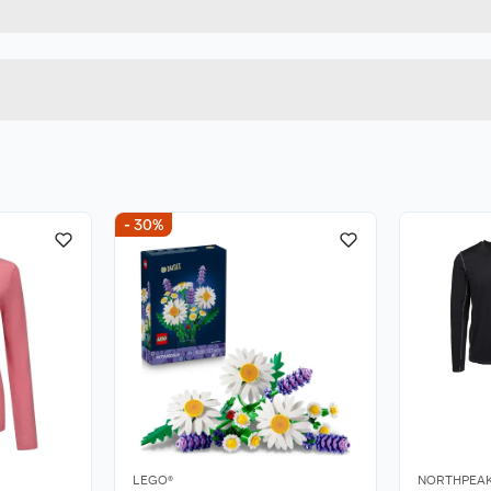
CP243818NP
Høyde
40
Lengde
DUSTY OLIVE
Bredde
- 30%
m. Må ikke tørkes i
LEGO®
NORTHPEA