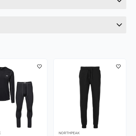
7 cm
60 cm
40 cm
K
NORTHPEAK