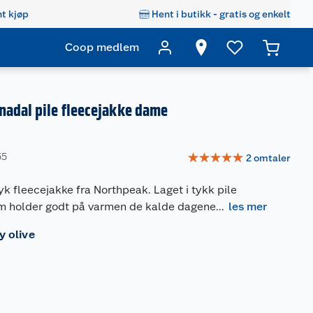
t kjøp
Hent i butikk - gratis og enkelt
Coop medlem
nadal pile fleecejakke dame
☆
☆
☆
☆
☆
55
2
omtaler
k fleecejakke fra Northpeak. Laget i tykk pile
om holder godt på varmen de kalde dagene
...
les mer
y olive