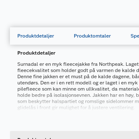
Produktdetaljer
Produktomtaler
Spe
Produktdetaljer
Surnadal er en myk fleecejakke fra Northpeak. Laget 
fleecekvalitet som holder godt på varmen de kalde 
Denne fine jakken er et must på de kalde dagene, b
utendørs. Den er i en rett modell og er laget i en my
pilefleece som kan minne om ullkvalitet, da materiale
holde bedre på isolasjonsevnen. Jakken har en høy, 
som beskytter halspartiet og romslige sidelommer me
glidelås i front gir mulighet for å justere ventilering.
Generelt
Denne jakken er perfekt på kjølige dager innendørs,
godt som et isolerende mellomlag under skalljakken 
Artikkelnummer