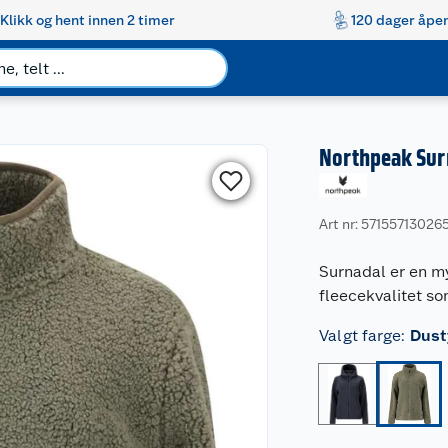
Klikk og hent innen 2 timer
120 dager åpen
Northpeak Sur
Art nr: 57155713026
Surnadal er en my
fleecekvalitet s
Valgt farge
:
Dust