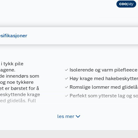
sifikasjoner
i tykk pile
dagene.
Isolerende og varm pilefleece
åde innendørs som
Høy krage med hakebeskytte
k og noe tykkere
Romslige lommer med glidelå
t er børstet for å
beskyttende krage
Perfekt som ytterste lag og 
d glidelås. Full
les mer
Forpakningsmål
 men fungerer også
på turer.
5715571302655
Bruttovekt