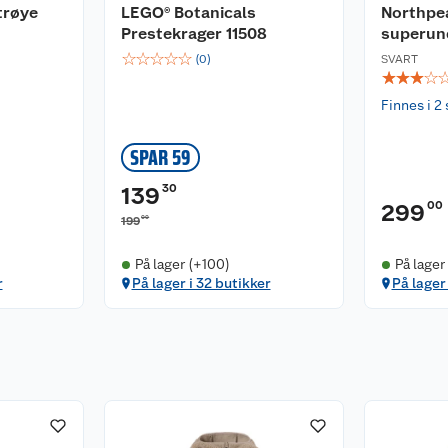
trøye
LEGO® Botanicals
Northpe
Prestekrager 11508
superun
☆
☆
☆
☆
☆
(
0
)
SVART
☆
☆
☆
☆
Finnes i 2 
SPAR 59
30
139
00
299
00
199
På lager (+100)
På lager
r
På lager i 32 butikker
På lager 