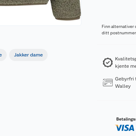
Finn alternativer 
ditt postnumme
e
Jakker dame
Kvalitets
kjente m
Gebyrfri
Walley
Betaling