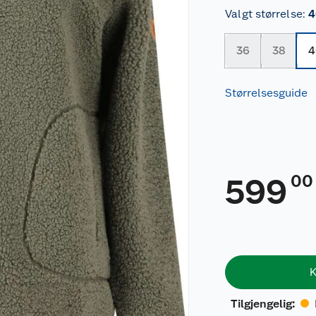
Valgt størrelse
:
4
36
38
4
Størrelsesguide
00
599
K
Tilgjengelig
: