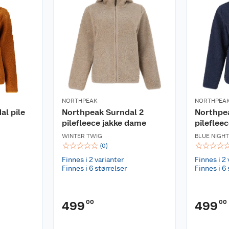
NORTHPEAK
NORTHPEA
l pile
Northpeak Surndal 2
Northpe
pilefleece jakke dame
pileflee
WINTER TWIG
BLUE NIGH
☆
☆
☆
☆
☆
☆
☆
☆
☆
(
0
)
Finnes i 2 varianter
Finnes i 2 
Finnes i 6 størrelser
Finnes i 6 
00
00
499
499