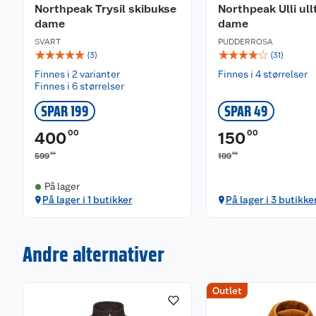
Northpeak Trysil skibukse
Northpeak Ulli ull
dame
dame
SVART
PUDDERROSA
☆
☆
☆
☆
☆
☆
☆
☆
☆
☆
(
3
)
(
31
)
Finnes i 2 varianter
Finnes i 4 størrelser
Finnes i 6 størrelser
SPAR 199
SPAR 49
00
00
400
150
00
00
599
199
På lager
På lager i 1 butikker
På lager i 3 butikke
Andre alternativer
Outlet