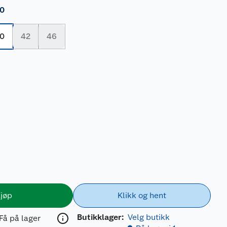
0
0
42
46
jøp
Klikk og hent
Butikklager:
Velg butikk
Få på lager