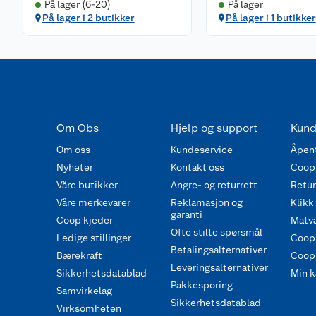
På lager (6-20)
På lager
På lager i 2 butikker
På lager i 1 butikker
Om Obs
Hjelp og support
Kund
Om oss
Kundeservice
Åpent
Nyheter
Kontakt oss
Coop
Våre butikker
Angre- og returrett
Retur 
Våre merkevarer
Reklamasjon og
Klikk
garanti
Coop kjeder
Matva
Ofte stilte spørsmål
Ledige stillinger
Coop
Betalingsalternativer
Bærekraft
Coop 
Leveringsalternativer
Sikkerhetsdatablad
Min k
Pakkesporing
Samvirkelag
Sikkerhetsdatablad
Virksomheten