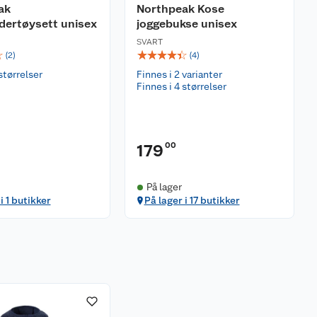
ak
Northpeak Kose
dertøysett unisex
joggebukse unisex
SVART
☆
☆
☆
☆
☆
☆
(
2
)
(
4
)
størrelser
Finnes i 2 varianter
Finnes i 4 størrelser
00
179
På lager
i 1 butikker
På lager i 17 butikker