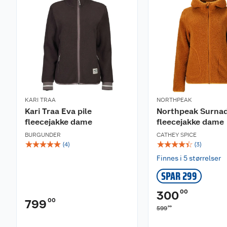
KARI TRAA
NORTHPEAK
Kari Traa Eva pile
Northpeak Surnada
fleecejakke dame
fleecejakke dame
BURGUNDER
CATHEY SPICE
☆
☆
☆
☆
☆
☆
☆
☆
☆
☆
(
4
)
(
3
)
Finnes i 5 størrelser
SPAR 299
00
300
00
799
00
599