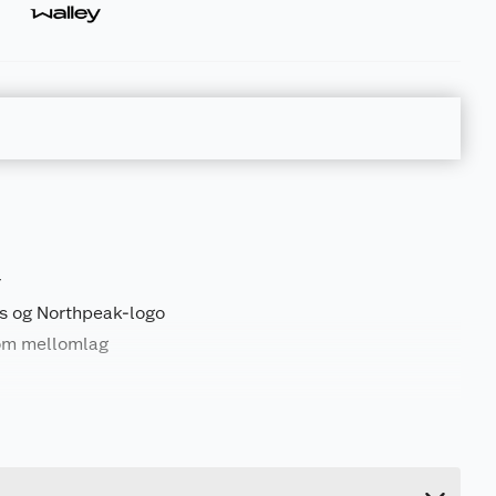
r
s og Northpeak-logo
som mellomlag
0.74 kg