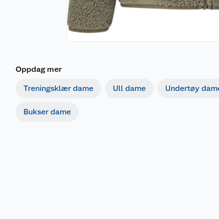
Oppdag mer
Treningsklær dame
Ull dame
Undertøy dam
Bukser dame