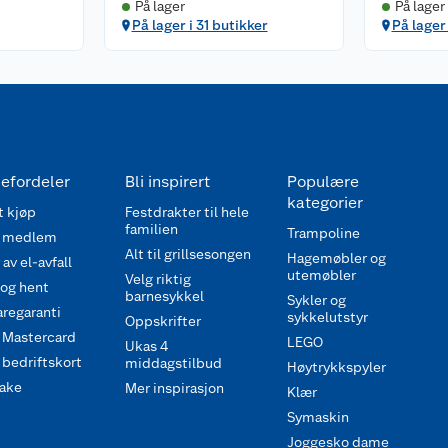
På lager
På lager
På lager i 31 butikker
På lager
efordeler
Bli inspirert
Populære
kategorier
 kjøp
Festdrakter til hele
familien
Trampoline
 medlem
Alt til grillsesongen
Hagemøbler og
av el-avfall
utemøbler
Velg riktig
 og hent
barnesykkel
Sykler og
regaranti
sykkelutstyr
Oppskrifter
 Mastercard
LEGO
Ukas 4
bedriftskort
middagstilbud
Høytrykkspyler
ake
Mer inspirasjon
Klær
Symaskin
Joggesko dame