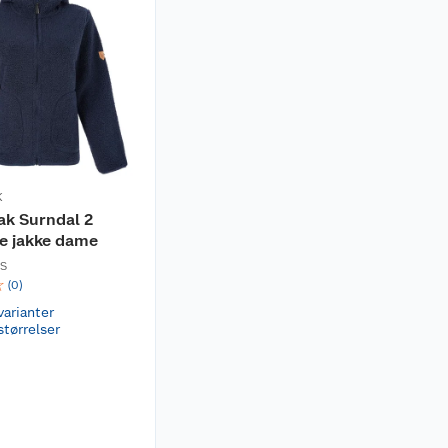
K
ak Surndal 2
ce jakke dame
TS
☆
(
0
)
varianter
størrelser