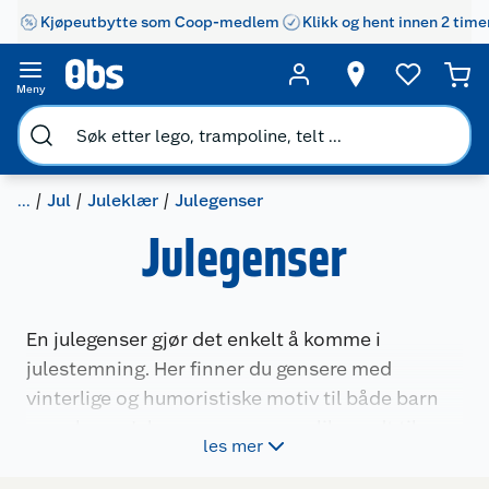
Kjøpeutbytte som Coop-medlem
Klikk og hent innen 2 time
Meny
...
Jul
Juleklær
Julegenser
Julegenser
En julegenser gjør det enkelt å komme i
julestemning. Her finner du gensere med
vinterlige og humoristiske motiv til både barn
og voksne. Julegenseren passer like godt til
les mer
førjulsaktiviteter, nissefester og julebilder som
til avslappede dager hjemme. Plaggene gir et