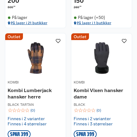
200
150
00
00
599
269
På lager
På lager (+50)
På lager i 21 butikker
På lager i 1 butikker
Outlet
Outlet
Kundeservice
Om oss
Kontakt oss
Nyheter
KOMBI
Angre- og returrett
KOMBI
Kombi Lumberjack
Kombi Vixen hansker
hansker herre
dame
Våre butikker
Reklamasjon og garanti
BLACK TARTAN
BLACK
☆
☆
☆
☆
☆
☆
☆
☆
☆
☆
(
0
)
(
0
)
Våre merkevarer
Ofte stilte spørsmål
Finnes i 2 varianter
Finnes i 2 varianter
Finnes i 4 størrelser
Finnes i 3 størrelser
Coop kjeder
Betalingsalternativer
SPAR 399
SPAR 399