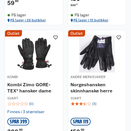
59
90
00
399
På lager
På lager
På lager i 26 butikker
På lager i 15 butikker
Outlet
Outlet
KOMBI
ANDRE MERKEVARER
Kombi Zimo GORE-
Norgeshansken
TEX® hansker dame
skinnhanske herre
SVART
SVART
☆
☆
☆
☆
☆
☆
☆
☆
☆
☆
(
0
)
(
3
)
Finnes i 3 størrelser
SPAR 399
SPAR 119
00
00