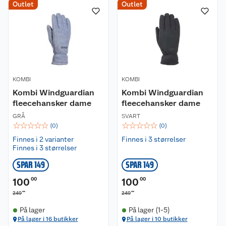
Outlet
Outlet
KOMBI
KOMBI
Kombi Windguardian
Kombi Windguardian
fleecehansker dame
fleecehansker dame
GRÅ
SVART
☆
☆
☆
☆
☆
☆
☆
☆
☆
☆
(
0
)
(
0
)
Finnes i 2 varianter
Finnes i 3 størrelser
Finnes i 3 størrelser
SPAR 149
SPAR 149
100
00
100
00
00
00
249
249
På lager
På lager (1-5)
På lager i 16 butikker
På lager i 10 butikker