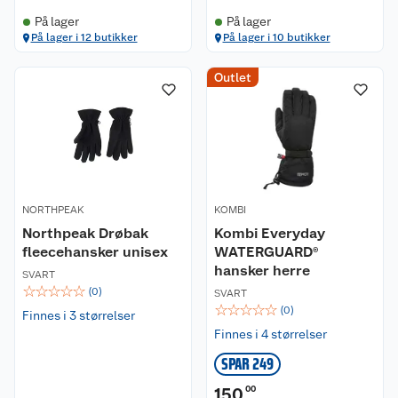
På lager
På lager
På lager i 12 butikker
På lager i 10 butikker
Outlet
NORTHPEAK
KOMBI
Northpeak Drøbak
Kombi Everyday
fleecehansker unisex
WATERGUARD®
hansker herre
SVART
☆
☆
☆
☆
☆
(
0
)
SVART
☆
☆
☆
☆
☆
(
0
)
Finnes i 3 størrelser
Finnes i 4 størrelser
SPAR 249
150
00