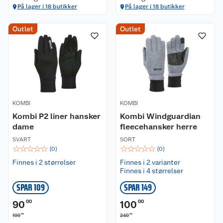
På lager i 18 butikker
På lager i 18 butikker
Outlet
Outlet
KOMBI
KOMBI
Kombi P2 liner hansker
Kombi Windguardian
dame
fleecehansker herre
SVART
SORT
☆
☆
☆
☆
☆
☆
☆
☆
☆
☆
(
0
)
(
0
)
Finnes i 2 størrelser
Finnes i 2 varianter
Finnes i 4 størrelser
SPAR 109
SPAR 149
90
00
100
00
00
00
199
249