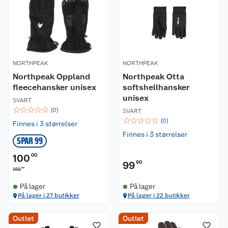
NORTHPEAK
NORTHPEAK
Northpeak Oppland
Northpeak Otta
fleecehansker unisex
softshellhansker
unisex
SVART
☆
☆
☆
☆
☆
(
0
)
SVART
☆
☆
☆
☆
☆
(
0
)
Finnes i 3 størrelser
Finnes i 3 størrelser
SPAR 99
100
00
99
90
00
199
På lager
På lager
På lager i 27 butikker
På lager i 22 butikker
Outlet
Outlet