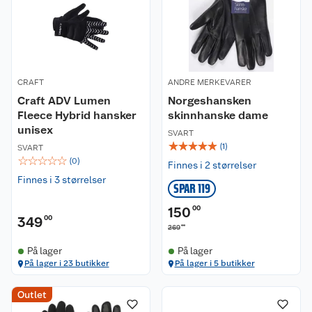
CRAFT
ANDRE MERKEVARER
Craft ADV Lumen
Norgeshansken
Fleece Hybrid hansker
skinnhanske dame
unisex
SVART
☆
☆
☆
☆
☆
(
1
)
SVART
☆
☆
☆
☆
☆
(
0
)
Finnes i 2 størrelser
Finnes i 3 størrelser
SPAR 119
150
00
349
00
00
269
På lager
På lager
På lager i 23 butikker
På lager i 5 butikker
Outlet