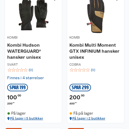
KOMBI
KOMBI
Kombi Hudson
Kombi Multi Moment
WATERGUARD®
GTX INFINIUM hansker
hansker unisex
unisex
SVART
COBRA
☆
☆
☆
☆
☆
☆
☆
☆
☆
☆
(
0
)
(
0
)
Finnes i 4 størrelser
SPAR 199
SPAR 299
100
00
200
00
00
00
299
499
På lager
Få på lager
På lager i 5 butikker
På lager i 2 butikker