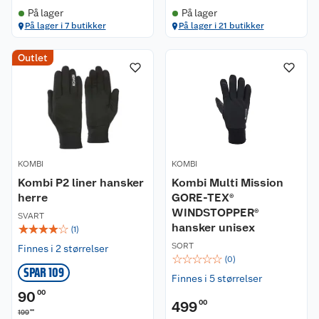
På lager
På lager
På lager i 7 butikker
På lager i 21 butikker
Outlet
KOMBI
KOMBI
Kombi P2 liner hansker
Kombi Multi Mission
herre
GORE-TEX®
WINDSTOPPER®
SVART
hansker unisex
☆
☆
☆
☆
☆
(
1
)
SORT
Finnes i 2 størrelser
☆
☆
☆
☆
☆
(
0
)
SPAR 109
Finnes i 5 størrelser
90
00
499
00
00
199