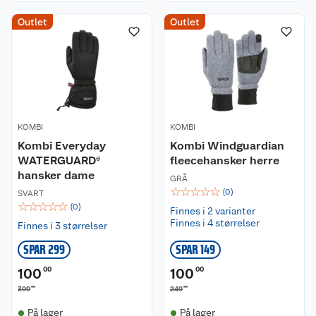
Outlet
Outlet
KOMBI
KOMBI
Kombi Everyday
Kombi Windguardian
WATERGUARD®
fleecehansker herre
hansker dame
GRÅ
☆
☆
☆
☆
☆
(
0
)
SVART
☆
☆
☆
☆
☆
(
0
)
Finnes i 2 varianter
Finnes i 4 størrelser
Finnes i 3 størrelser
SPAR 299
SPAR 149
100
00
100
00
00
00
399
249
På lager
På lager