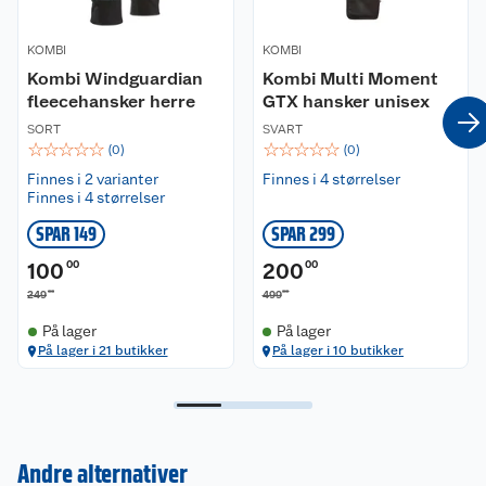
°C. Bør ikke strykes eller blekes. Kan
tørketromles på lav temperatur.
KOMBI
KOMBI
Kombi Windguardian
Kombi Multi Moment
fleecehansker herre
GTX hansker unisex
SORT
SVART
☆
☆
☆
☆
☆
☆
☆
☆
☆
☆
(
0
)
(
0
)
Finnes i 2 varianter
Finnes i 4 størrelser
Finnes i 4 størrelser
SPAR 149
SPAR 299
100
00
200
00
00
00
249
499
På lager
På lager
På lager i 21 butikker
På lager i 10 butikker
Kundeservice
Andre alternativer