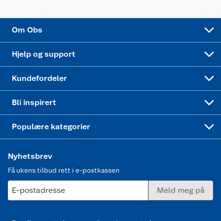
Alt til grillsesongen
Sykler og sykkelutstyr
Sponsorvirksomhet
Cookies
Coop Mastercard
Velg riktig barnesykkel
LEGO
Om Obs
Leveringstid
Coop bedriftskort
Oppskrifter
Høytrykkspyler
Hjelp og support
Min kake
Ukas 4 middagstilbud
Klær
Kundefordeler
Mer inspirasjon
Symaskin
Bli inspirert
Joggesko dame
Populære kategorier
Nyhetsbrev
Få ukens tilbud rett i e-postkassen
E-postadresse
Meld meg på