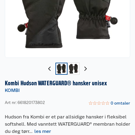
Kombi Hudson WATERGUARD® hansker unisex
KOMBI
Art nr: 661820173802
☆
☆
☆
☆
☆
0
omtaler
Hudson fra Kombi er et par allsidige hansker i fleksibel
softshell. Med vanntett WATERGUARD® membran holder
du deg tørr
...
les mer