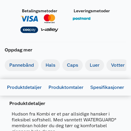
Betalingsmetoder
Leveringsmetoder
Oppdag mer
Pannebånd
Hals
Caps
Luer
Votter
Produktdetaljer
Produktomtaler
Spesifikasjoner
Produktdetaljer
Generelt
Artikkelnummer
661820173802
Hudson fra Kombi er et par allsidige hansker i
fleksibel softshell. Med vanntett WATERGUARD®
Leverandørens
K89181-X100-
membran holder du deg tørr og komfortabel
artikkelnummer
2