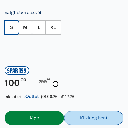
Valgt størrelse
:
S
S
M
L
XL
SPAR 199
00
100
00
299
Outlet
Inkludert i:
(01.06.26 - 31.12.26)
Kjøp
Klikk og hent