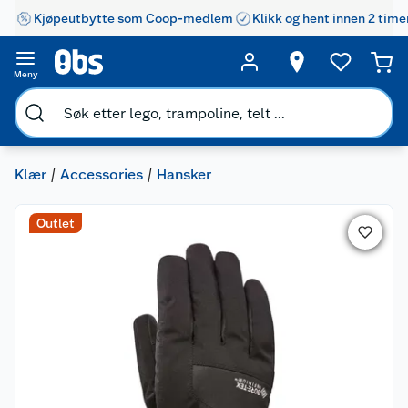
Kjøpeutbytte som Coop-medlem
Klikk og hent innen 2 time
Meny
Klær
Accessories
Hansker
Outlet