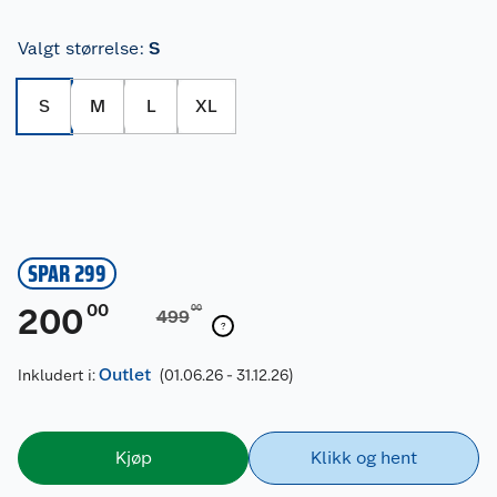
Valgt størrelse
:
S
S
M
L
XL
SPAR 299
00
200
00
499
Outlet
Inkludert i:
(01.06.26 - 31.12.26)
Kjøp
Klikk og hent