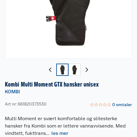
Kombi Multi Moment GTX hansker unisex
KOMBI
Art nr: 661820373530
☆
☆
☆
☆
☆
0
omtaler
Multi Moment er svært komfortable og slitesterke
hansker fra Kombi som er lettere vannavvisende. Med
vindtett, fukttrans
...
les mer