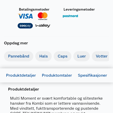
Betalingsmetoder
Leveringsmetoder
Oppdag mer
Pannebånd
Hals
Caps
Luer
Votter
Produktdetaljer
Produktomtaler
Spesifikasjoner
Produktdetaljer
Generelt
Artikkelnummer
661820373530
Multi Moment er svært komfortable og slitesterke
hansker fra Kombi som er lettere vannavvisende.
Leverandørens
K78283-X100-
Med vindtett, fukttransporterende og pustende
artikkelnummer
2