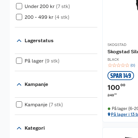
Under 200 kr
(7 stk)
200 - 499 kr
(4 stk)
Lagerstatus
SKOGSTAD
Skogstad Sil
BLACK
På lager
(9 stk)
☆
☆
☆
☆
☆
(
0
)
SPAR 149
Kampanje
00
100
00
249
Kampanje
(7 stk)
På lager (6-2
På lager i 13 
Kategori