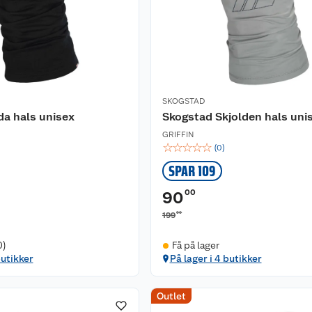
SKOGSTAD
da hals unisex
Skogstad Skjolden hals uni
GRIFFIN
☆
☆
☆
☆
☆
(
0
)
SPAR 109
00
90
00
199
0)
Få på lager
butikker
På lager i 4 butikker
Outlet