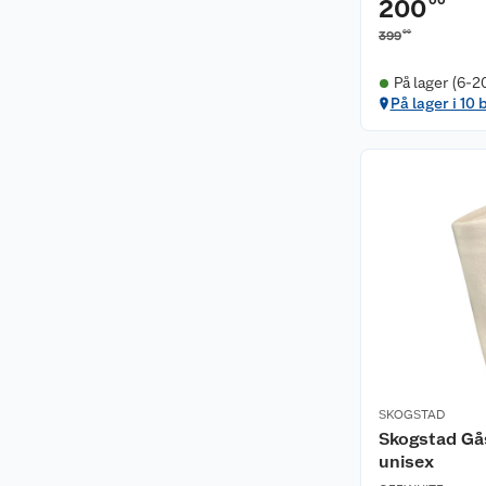
00
200
00
399
På lager (6-2
På lager i 10 
SKOGSTAD
Skogstad Gås
unisex