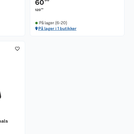
00
60
00
129
På lager (6-20)
På lager i 1 butikker
hals