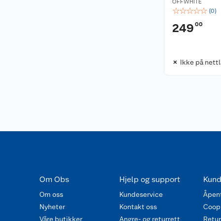
OFFWHITE
☆
☆
☆
☆
☆
(
0
)
00
249
Ikke på nett
Om Obs
Hjelp og support
Kund
Om oss
Kundeservice
Åpent
Nyheter
Kontakt oss
Coop
Våre butikker
Angre- og returrett
Retur 