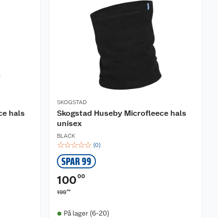
SKOGSTAD
ce hals
Skogstad Huseby Microfleece hals
unisex
BLACK
☆
☆
☆
☆
☆
(
0
)
SPAR 99
00
100
00
199
På lager (6-20)