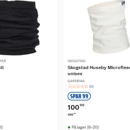
RER
SKOGSTAD
ll
Skogstad Huseby Microflee
unisex
GARDENIA
☆
☆
☆
☆
☆
(
0
)
SPAR 99
00
100
00
199
0)
På lager (6-20)