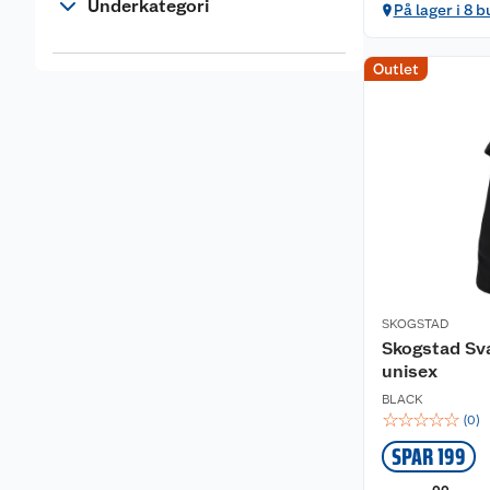
Underkategori
På lager i 8 b
Outlet
SKOGSTAD
Skogstad Sv
unisex
BLACK
☆
☆
☆
☆
☆
(
0
)
SPAR 199