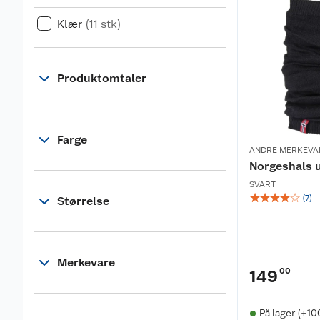
Klær
(11 stk)
Produktomtaler
Farge
ANDRE MERKEVA
Norgeshals u
SVART
☆
☆
☆
☆
☆
(
7
)
Størrelse
Merkevare
00
149
På lager (+10