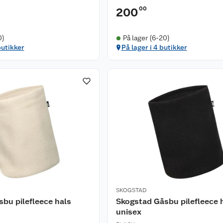
00
200
0)
På lager (6-20)
butikker
På lager i 4 butikker
SKOGSTAD
bu pilefleece hals
Skogstad Gåsbu pilefleece 
unisex