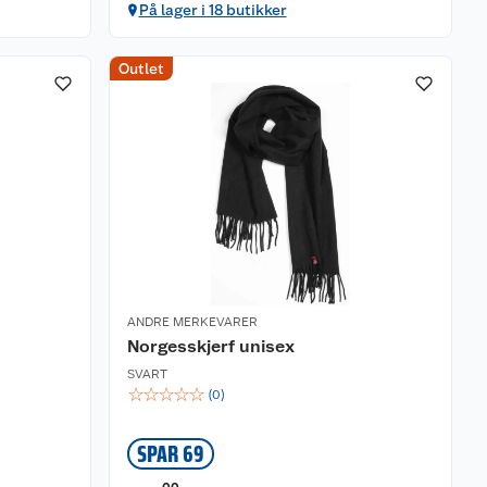
På lager i 18 butikker
Outlet
ANDRE MERKEVARER
Norgesskjerf unisex
SVART
☆
☆
☆
☆
☆
(
0
)
SPAR 69