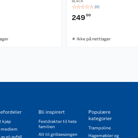
BLACK
☆
☆
☆
☆
☆
(
0
)
00
249
lager
Ikke på nettlager
efordeler
Bli inspirert
Populære
kategorier
 kjøp
Festdrakter til hele
familien
Trampoline
 medlem
Alt til grillsesongen
Hagemøbler og
av el-avfall