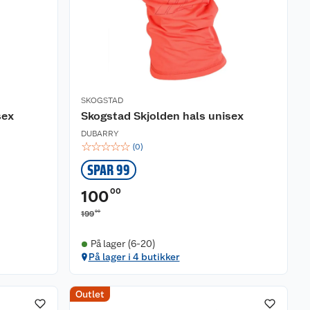
SKOGSTAD
sex
Skogstad Skjolden hals unisex
DUBARRY
☆
☆
☆
☆
☆
(
0
)
SPAR 99
00
100
00
199
På lager (6-20)
På lager i 4 butikker
Outlet