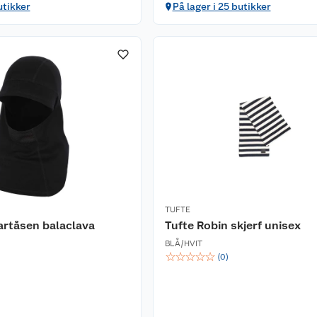
utikker
På lager i 25 butikker
TUFTE
artåsen balaclava
Tufte Robin skjerf unisex
BLÅ/HVIT
☆
☆
☆
☆
☆
(
0
)