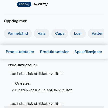
Oppdag mer
Pannebånd
Hals
Caps
Luer
Votter
Generelt
Produktdetaljer
Produktomtaler
Spesifikasjoner
Artikkelnummer
7025180656512
Produktdetaljer
Leverandørens artikkelnummer
HAT KNITTED
Lue i elastisk strikket kvalitet
Størrelse
ONE SIZE
Farge
SVART
Onesize
Finstrikket lue i elastisk kvalitet
Forpakningsmål
Bruttovekt
0.1 kg
Lue i elastisk strikket kvalitet
Høyde
2 cm