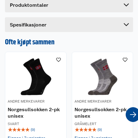
Produktomtaler
Lengde
21 cm
Bredde
18 cm
Dette produktet har ikke fått noen omtale ennå.
Spesifikasjoner
Hvis du kjøper produktet får du invitasjon til å gi
en omtale.
Ofte kjøpt sammen
ANDRE MERKEVARER
ANDRE MERKEVARER
Norgesullsokken 2-pk
Norgesullsokken 2-pk
unisex
unisex
SVART
GRÅMELERT
☆
☆
☆
☆
☆
☆
☆
☆
☆
☆
(
9
)
(
9
)