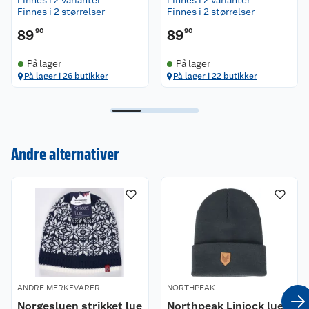
Finnes i 2 varianter
Finnes i 2 varianter
Finnes i 2 størrelser
Finnes i 2 størrelser
89
90
89
90
På lager
På lager
På lager i 26 butikker
På lager i 22 butikker
Kundeservice
Andre alternativer
Om oss
Kontakt oss
Nyheter
Angre- og returrett
Våre butikker
Reklamasjon og garanti
Våre merkevarer
Ofte stilte spørsmål
ANDRE MERKEVARER
NORTHPEAK
Coop kjeder
Betalingsalternativer
Norgesluen strikket lue
Northpeak Linjock lue