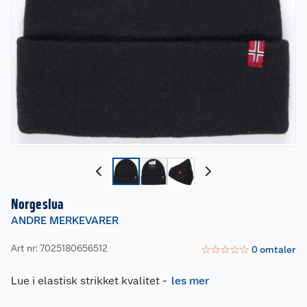
Norgeslua
ANDRE MERKEVARER
Art nr: 7025180656512
☆
☆
☆
☆
☆
0
omtaler
Lue i elastisk strikket kvalitet
-
les mer