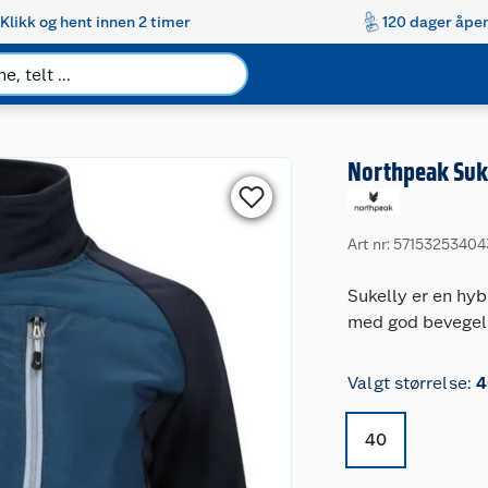
Klikk og hent innen 2 timer
120 dager åpen
Northpeak Suk
Art nr: 5715325340
Sukelly er en hy
med god bevegels
Valgt størrelse
:
4
40