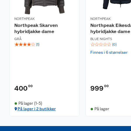
NORTHPEAK
NORTHPEAK
Northpeak Skarven
Northpeak Eikesd
hybridjakke dame
hybridjakke dame
GRÅ
BLUE NIGHTS
☆
☆
☆
☆
☆
☆
☆
☆
☆
☆
(
1
)
(
0
)
Finnes i 6 størrelser
00
00
400
999
På lager (1-5)
På lager i 2 butikker
På lager