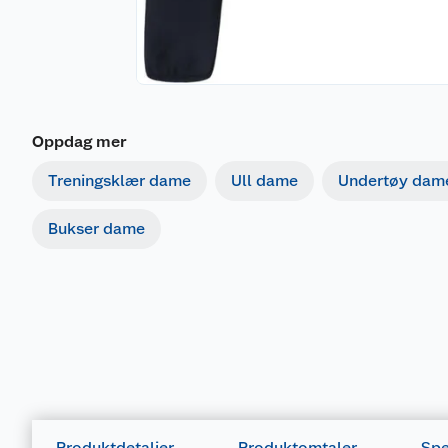
Oppdag mer
Treningsklær dame
Ull dame
Undertøy dam
Bukser dame
Produktdetaljer
Produktomtaler
Spe