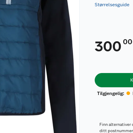
Størrelsesguide
00
300
K
Tilgjengelig
:
Finn alternativer 
ditt postnumme