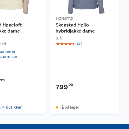
SKOGSTAD
d Høgeloft
Skogstad Høilo
akke dame
hybridjakke dame
BLÅ
☆
☆
☆
☆
☆
☆
(
7
)
(
31
)
varianter
størrelser
lem
00
799
 i 4 butikker
Få på lager