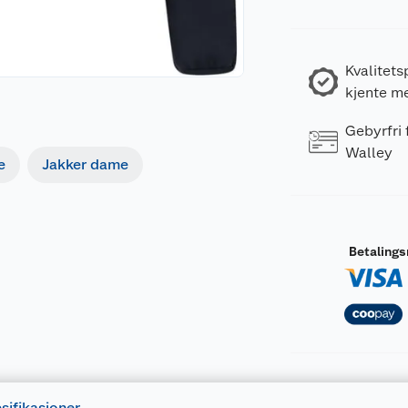
Kvalitets
kjente m
Gebyrfri
Walley
e
Jakker dame
Betaling
sifikasjoner