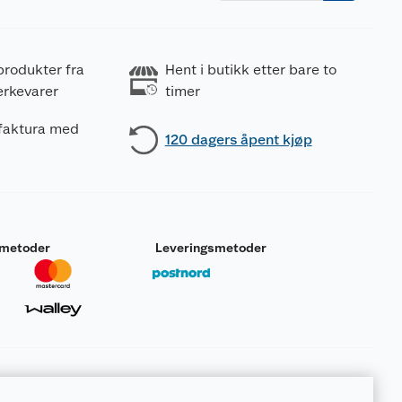
produkter fra
Hent i butikk etter bare to
erkevarer
timer
 faktura med
120 dagers åpent kjøp
smetoder
Leveringsmetoder