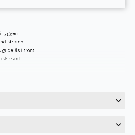
 i ryggen
od stretch
glidelås i front
jakkekant
0.5 kg
4 cm
45 cm
38 cm