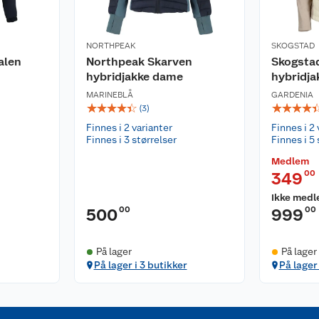
NORTHPEAK
SKOGSTAD
alen
Northpeak Skarven
Skogsta
hybridjakke dame
hybridj
MARINEBLÅ
GARDENIA
☆
☆
☆
☆
☆
☆
☆
☆
☆
(
3
)
Finnes i 2 varianter
Finnes i 2 
Finnes i 3 størrelser
Finnes i 5 
Medlem
00
349
Ikke med
00
00
500
999
På lager
På lager
På lager i 3 butikker
På lager