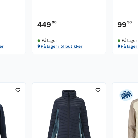
00
90
449
99
På lager
På lager
er
På lager i 31 butikker
På lager