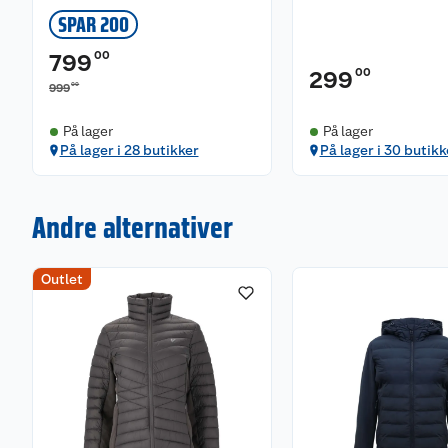
tørketrommel.
SPAR 200
00
799
00
299
00
999
På lager
På lager
På lager i 28 butikker
På lager i 30 butikk
Andre alternativer
Outlet