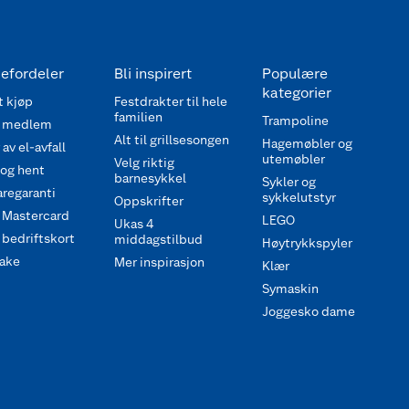
efordeler
Bli inspirert
Populære
kategorier
 kjøp
Festdrakter til hele
familien
Trampoline
 medlem
Alt til grillsesongen
Hagemøbler og
av el-avfall
utemøbler
Velg riktig
 og hent
barnesykkel
Sykler og
regaranti
sykkelutstyr
Oppskrifter
 Mastercard
LEGO
Ukas 4
bedriftskort
middagstilbud
Høytrykkspyler
ake
Mer inspirasjon
Klær
Symaskin
Joggesko dame