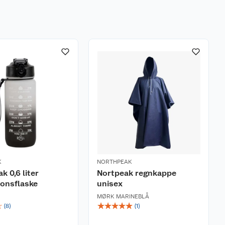
K
NORTHPEAK
k 0,6 liter
Nortpeak regnkappe
onsflaske
unisex
MØRK MARINEBLÅ
☆
☆
☆
☆
☆
☆
(
8
)
(
1
)