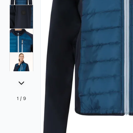
1
/
9