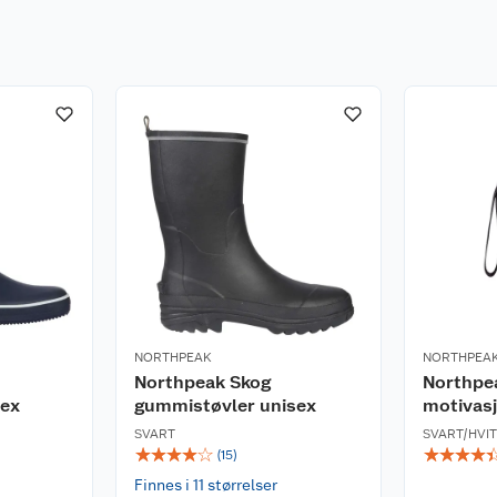
interen.
NORTHPEAK
NORTHPEA
Northpeak Skog
Northpea
sex
gummistøvler unisex
motivasj
SVART
SVART/HVIT
☆
☆
☆
☆
☆
☆
☆
☆
☆
(
15
)
Finnes i 11 størrelser
nngå å tørke jakken i