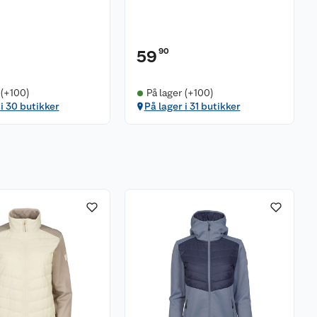
90
59
 (+100)
På lager (+100)
 i 30 butikker
På lager i 31 butikker