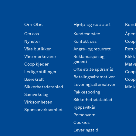
Om Obs
Hjelp og support
Kund
Om oss
Kundeservice
Åpent
Nyheter
Kontakt oss
Coop
Våre butikker
Angre- og returrett
Retur 
Våre merkevarer
Reklamasjon og
Klikk
garanti
Coop kjeder
Matva
Ofte stilte spørsmål
Ledige stillinger
Coop
Betalingsalternativer
Bærekraft
Coop 
Leveringsalternativer
Sikkerhetsdatablad
Min k
Pakkesporing
Samvirkelag
Sikkerhetsdatablad
Virksomheten
Kjøpsvilkår
Sponsorvirksomhet
Personvern
Cookies
Leveringstid