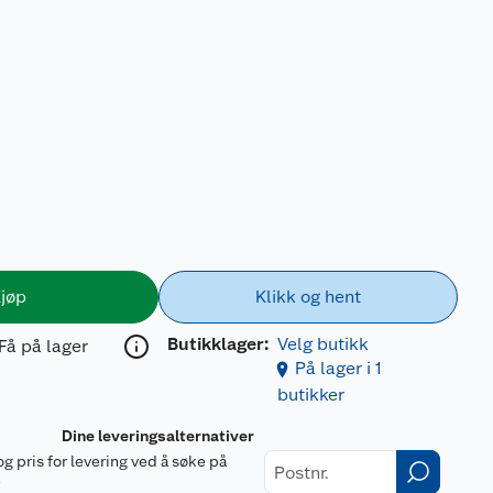
jøp
Klikk og hent
Butikklager:
Velg butikk
Få på lager
På lager i 1
butikker
Dine leveringsalternativer
og pris for levering ved å søke på
r