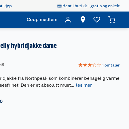
t kjøp
Hent i butikk - gratis og enkelt
Coop medlem
elly hybridjakke dame
☆
☆
☆
☆
☆
438
1
omtaler
bridjakke fra Northpeak som kombinerer behagelig varme
esfrihet. Den er et absolutt must
...
les mer
0