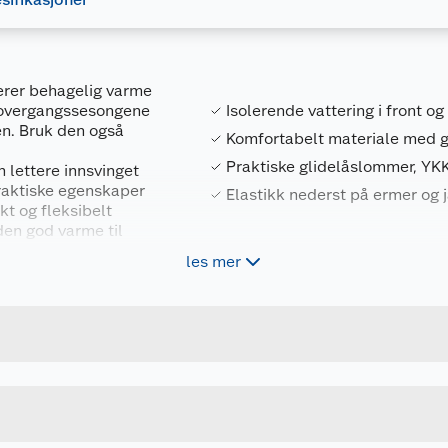
erer behagelig varme
i overgangssesongene
Isolerende vattering i front og
gen. Bruk den også
Komfortabelt materiale med g
Praktiske glidelåslommer, YKK 
n lettere innsvinget
raktiske egenskaper
Elastikk nederst på ermer og 
kt og fleksibelt
 den god varme til
 materiale som både
les mer
Forpakningsmål
gi en lun komfort rundt
ront. Med sidelommer
5715325340438
Bruttovekt
 enkel tilgang til
t er med på holde
CP221997NP
Høyde
40
Lengde
om en hverdagsjakke,
MARINEBLÅ
Bredde
an brukes ved en rekke
 som et lettere