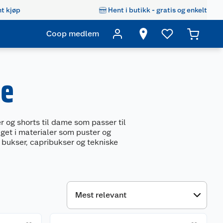
t kjøp
Hent i butikk - gratis og enkelt
Coop medlem
me
 og shorts til dame som passer til
aget i materialer som puster og
e bukser, capribukser og tekniske