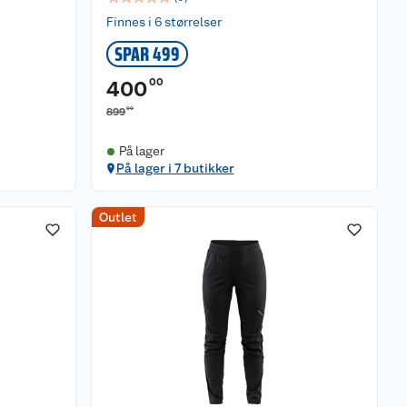
Finnes i 6 størrelser
SPAR 499
00
400
00
899
På lager
På lager i 7 butikker
Outlet