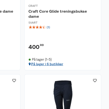
CRAFT
se dame
Craft Core Glide treningsbukse
dame
SVART
☆
☆
☆
☆
☆
(
3
)
00
400
På lager (1-5)
På lager i 6 butikker