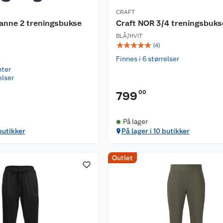
CRAFT
anne 2 treningsbukse
Craft NOR 3/4 treningsbuk
BLÅ/HVIT
☆
☆
☆
☆
☆
(
4
)
Finnes i 6 størrelser
nter
elser
00
799
På lager
butikker
På lager i 10 butikker
Outlet