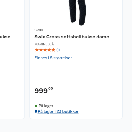
SWIX
bukse
Swix Cross softshellbukse dame
MARINEBLÅ
☆
☆
☆
☆
☆
(
1
)
Finnes i 5 størrelser
00
999
På lager
På lager i 23 butikker