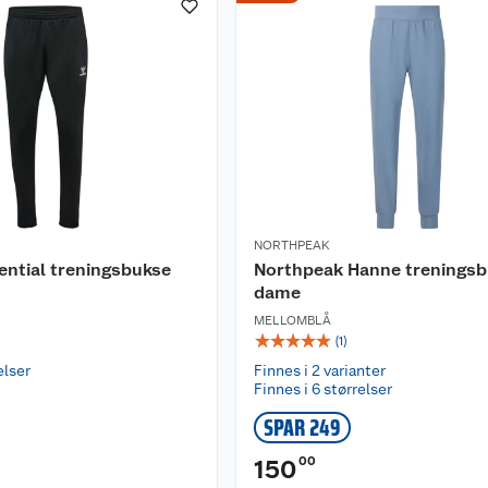
NORTHPEAK
ntial treningsbukse
Northpeak Hanne trenings
dame
MELLOMBLÅ
☆
☆
☆
☆
☆
(
1
)
elser
Finnes i 2 varianter
Finnes i 6 størrelser
SPAR 249
00
150