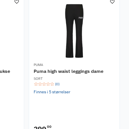
PUMA
bukse
Puma high waist leggings dame
SORT
☆
☆
☆
☆
☆
(
0
)
Finnes i 5 størrelser
00