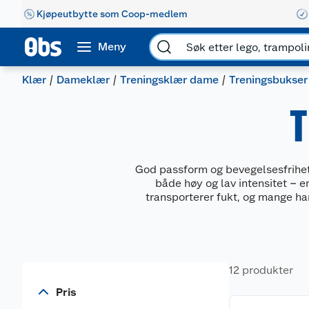
Kjøpeutbytte som Coop-medlem
Meny
Klær
Dameklær
Treningsklær dame
Treningsbukse
T
God passform og bevegelsesfrihet 
både høy og lav intensitet – e
transporterer fukt, og mange har
12 produkter
Pris