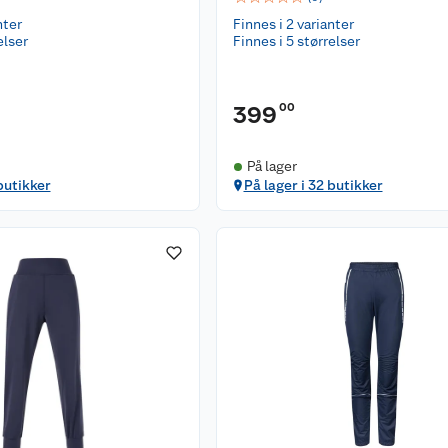
nter
Finnes i 2 varianter
elser
Finnes i 5 størrelser
00
399
På lager
butikker
På lager i 32 butikker