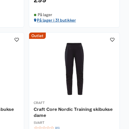
299
På lager
På lager i 31 butikker
Outlet
CRAFT
sbukse
Craft Core Nordic Training skibukse
dame
SVART
☆
☆
☆
☆
☆
(
0
)