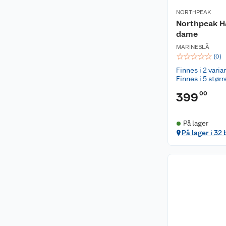
NORTHPEAK
Northpeak H
dame
MARINEBLÅ
☆
☆
☆
☆
☆
(
0
)
Finnes i 2 varia
Finnes i 5 størr
00
399
På lager
På lager i 32 