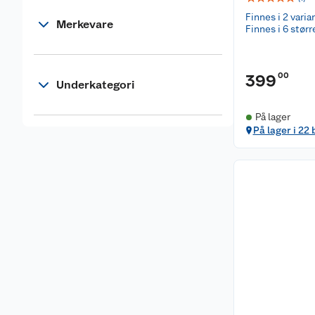
Finnes i 2 varia
Merkevare
Finnes i 6 størr
00
399
Underkategori
På lager
På lager i 22 