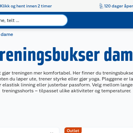
Klikk og hent innen 2 timer
120 dager åpen
r dame
reningsbukser da
gjør treningen mer komfortabel. Her finner du treningsbukser
nten du løper ute, trener styrke eller gjør yoga. Plaggene er l
 elastisk linning eller justerbar passform. Velg mellom lang
treningsshorts – tilpasset ulike aktiviteter og temperaturer.
Outlet