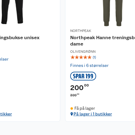
NORTHPEAK
ingsbukse unisex
Northpeak Hanne trenings
dame
OLIVENGRØNN
☆
☆
☆
☆
☆
(
1
)
elser
Finnes i 6 størrelser
SPAR 199
00
200
00
399
Få på lager
utikker
På lager i 1 butikker