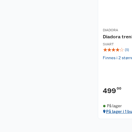
DIADORA
Diadora tren
SVART
☆
☆
☆
☆
☆
(
3
)
Finnes i 2 størr
00
499
På lager
På lager i 1 b