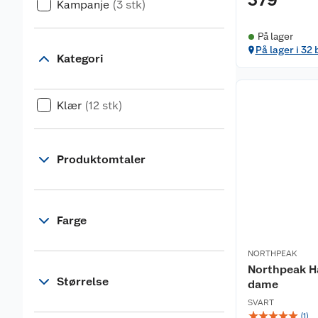
379
Kampanje
(3 stk)
På lager
På lager i 32 
Kategori
Klær
(12 stk)
Produktomtaler
Farge
NORTHPEAK
Northpeak H
Størrelse
dame
SVART
☆
☆
☆
☆
☆
(
1
)