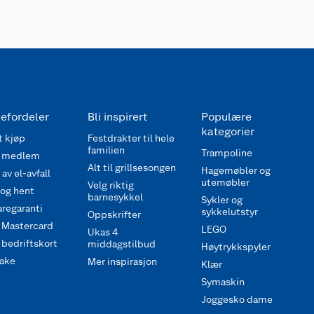
efordeler
Bli inspirert
Populære
kategorier
 kjøp
Festdrakter til hele
familien
Trampoline
 medlem
Alt til grillsesongen
Hagemøbler og
av el-avfall
utemøbler
Velg riktig
 og hent
barnesykkel
Sykler og
regaranti
sykkelutstyr
Oppskrifter
 Mastercard
LEGO
Ukas 4
bedriftskort
middagstilbud
Høytrykkspyler
ake
Mer inspirasjon
Klær
Symaskin
Joggesko dame