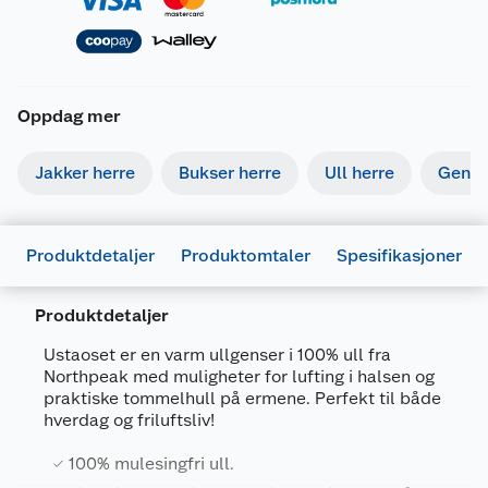
Oppdag mer
Jakker herre
Bukser herre
Ull herre
Gense
Produktdetaljer
Produktomtaler
Spesifikasjoner
Produktdetaljer
Generelt
Ustaoset er en varm ullgenser i 100% ull fra
Artikkelnummer
7071812179454
Northpeak med muligheter for lufting i halsen og
praktiske tommelhull på ermene. Perfekt til både
Leverandørens artikkelnummer
1230
hverdag og friluftsliv!
Størrelse
XS
100% mulesingfri ull.
Farge
GUL