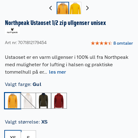
Northpeak Ustaoset 1/2 zip ullgenser unisex
Art nr: 7071812179454
☆
☆
☆
☆
☆
8
omtaler
Ustaoset er en varm ullgenser i 100% ull fra Northpeak
med muligheter for lufting i halsen og praktiske
tommelhull på er
...
les mer
Valgt farge
:
Gul
Valgt størrelse
:
XS
XS
S