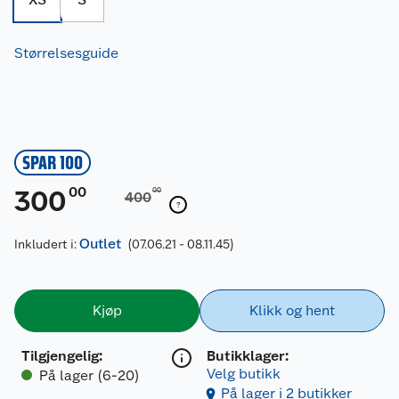
Størrelsesguide
SPAR 100
00
300
00
400
Outlet
Inkludert i:
(07.06.21 - 08.11.45)
Kjøp
Klikk og hent
Tilgjengelig
:
Butikklager:
Velg butikk
På lager (6-20)
På lager i 2 butikker