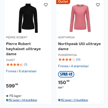
Outlet
PIERRE ROBERT
NORTHPEAK
Pierre Robert
Northpeak Ulli ulltrøye
høyhalset ulltrøye
dame
dame
PUDDERROSA
☆
☆
☆
☆
☆
(
31
)
SVART
☆
☆
☆
☆
☆
(
7
)
Finnes i 4 størrelser
Finnes i 6 størrelser
SPAR 49
150
00
599
00
00
199
På lager
På lager i 14 butikker
På lager i 3 butikker