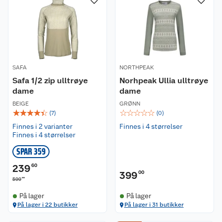
SAFA
NORTHPEAK
Safa 1/2 zip ulltrøye
Norhpeak Ullia ulltrøye
dame
dame
BEIGE
GRØNN
☆
☆
☆
☆
☆
☆
☆
☆
☆
☆
(
7
)
(
0
)
Finnes i 2 varianter
Finnes i 4 størrelser
Finnes i 4 størrelser
SPAR 359
239
60
399
00
00
599
På lager
På lager
På lager i 22 butikker
På lager i 31 butikker