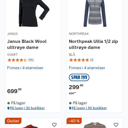
JANUS
NORTHPEAK
Janus Black Wool
Northpeak Ullia 1/2 zip
ulltrøye dame
ulltrøye dame
SVART
BLÅ
☆
☆
☆
☆
☆
☆
☆
☆
☆
☆
(
15
)
(
1
)
Finnes i 4 størrelser
Finnes i 4 størrelser
SPAR 199
299
40
699
00
00
499
På lager
På lager
På lager i 32 butikker
På lager i 30 butikker
Outlet
-40 %