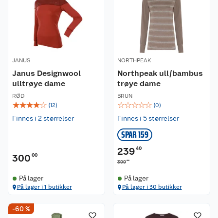
JANUS
NORTHPEAK
Janus Designwool
Northpeak ull/bambus
ulltrøye dame
trøye dame
RØD
BRUN
☆
☆
☆
☆
☆
☆
☆
☆
☆
☆
(
12
)
(
0
)
Finnes i 2 størrelser
Finnes i 5 størrelser
SPAR 159
239
40
300
00
00
399
På lager
På lager
På lager i 1 butikker
På lager i 30 butikker
-60 %