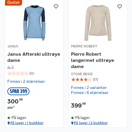
Outlet
JANUS
PIERRE ROBERT
Janus Afterski ulltrøye
Pierre Robert
dame
langermet ulltrøye
dame
BLÅ
☆
☆
☆
☆
☆
(
0
)
STONE BEIGE
☆
☆
☆
☆
☆
(
17
)
Finnes i 2 størrelser
Finnes i 2 varianter
SPAR 399
Finnes i 6 størrelser
300
00
399
00
00
699
På lager
På lager
På lager i 1 butikker
På lager i 2 butikker