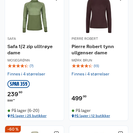
SAFA
PIERRE ROBERT
Safa 1/2 zip ulltrøye
Pierre Robert tynn
dame
ullgenser dame
MOSEGRØNN
MØRK BRUN
☆
☆
☆
☆
☆
☆
☆
☆
☆
☆
(
7
)
(
13
)
Finnes i 4 størrelser
Finnes i 4 størrelser
SPAR 359
239
60
499
00
00
599
På lager (6-20)
På lager
På lager i 25 butikker
På lager i 12 butikker
-60 %