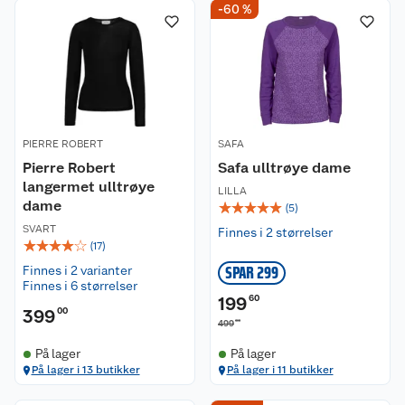
-60 %
PIERRE ROBERT
SAFA
Pierre Robert
Safa ulltrøye dame
langermet ulltrøye
LILLA
dame
☆
☆
☆
☆
☆
(
5
)
SVART
Finnes i 2 størrelser
☆
☆
☆
☆
☆
(
17
)
Finnes i 2 varianter
SPAR 299
Finnes i 6 størrelser
199
60
399
00
00
499
På lager
På lager
På lager i 13 butikker
På lager i 11 butikker