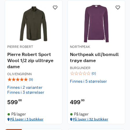
PIERRE ROBERT
NORTHPEAK
Pierre Robert Sport
Northpeak ull/bomull
Wool 1/2 zip ulltrøye
trøye dame
dame
BURGUNDER
☆
☆
☆
☆
☆
(
0
)
OLIVENGRØNN
☆
☆
☆
☆
☆
(
9
)
Finnes i 5 størrelser
Finnes i 2 varianter
Finnes i 3 størrelser
599
00
499
00
På lager
På lager
På lager i 3 butikker
På lager i 32 butikker