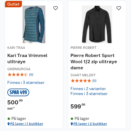
Kundeservice
Outlet
Om oss
Kontakt oss
Nyheter
Angre- og returrett
Våre butikker
Reklamasjon og garanti
KARI TRAA
PIERRE ROBERT
Kari Traa Vrimmel
Pierre Robert Sport
Våre merkevarer
Ofte stilte spørsmål
ulltrøye
Wool 1/2 zip ulltrøye
dame
GRØNN/ROSA
Coop kjeder
Betalingsalternativer
☆
☆
☆
☆
☆
(
9
)
SVART MELERT
☆
☆
☆
☆
☆
(
9
)
Finnes i 3 størrelser
Ledige stillinger
Leveringsalternativer
Åpent kjøp
Finnes i 2 varianter
SPAR 499
Finnes i 3 størrelser
Bærekraft
Pakkesporing
Coop medlem
500
00
599
00
00
999
Sikkerhetsdatablad
Sikkerhetsdatablad
Retur av el-avfall
Trampoline
På lager
På lager
På lager i 1 butikker
På lager i 2 butikker
Samvirkelag
Kjøpsvilkår
Klikk og hent
Festdrakter til hele familien
Hagemøbler og utemøbler